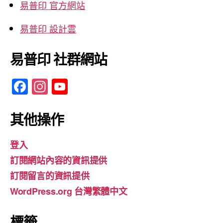
易普印 官方網站
易普印 設計雲
易普印 社群網站
F
In
Y
a
st
o
c
a
u
其他操作
e
gr
T
登入
b
a
u
訂閱網站內容的資訊提供
o
m
b
訂閱留言的資訊提供
o
e
WordPress.org 台灣繁體中文
k
標籤