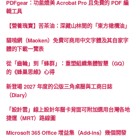
PDFgear：功能媲美 Acrobat Pro 且免費的 PDF 編
輯工具
【營養瑰寶】苦茶油：深藏山林間的「東方橄欖油」
貓啃網（Maoken）免費可商用中文字體及其自家字
體的下載一覽表
從「齒輪」到「蜂群」：重塑組織集體智慧（GQ）
的《蜂巢思維》心得
新登場 2027 年度的公版三角桌曆與工商日誌
（Diary）
「設計雲」線上設計年曆卡背面可附加選用台灣各地
捷運（MRT）路線圖
Microsoft 365 Office 增益集（Add-ins）幾個開發