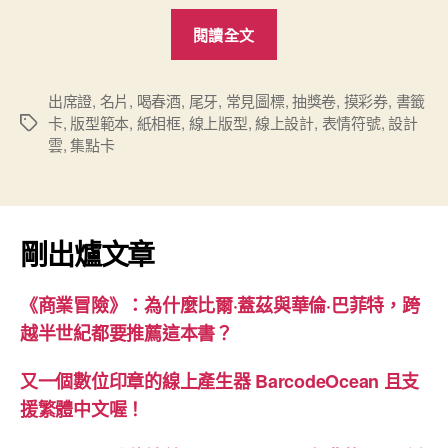
“「設
閱讀全文
計
雲」
新
出席證
,
名片
,
喝春酒
,
尾牙
,
常見圖標
,
抽獎卷
,
摸彩券
,
書籤
卡
,
版型範本
,
紙相框
,
線上版型
,
線上設計
,
表情符號
,
設計
標
增
雲
,
集點卡
籤
「名
片」
線
上
剛出爐文章
版
型
《商業冒險》：為什麼比爾·蓋茲與華倫·巴菲特，跨
範
越半世紀都要推薦這本書？
本”
又一個數位印章的線上產生器 BarcodeOcean 且支
援繁體中文喔！