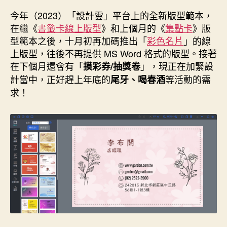
作
發
者
佈
今年（2023）「設計雲」平台上的全新版型範本，
日
在繼《
書籤卡線上版型
》和上個月的《
集點卡
》版
期
型範本之後，十月初再加碼推出「
彩色名片
」的線
上版型，往後不再提供 MS Word 格式的版型。接著
在下個月還會有「
」，現正在加緊設
摸彩券/抽獎卷
計當中，正好趕上年底的
等活動的需
尾牙、喝春酒
求！