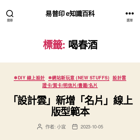
易普印 e知識百科
搜尋
選單
標籤:
喝春酒
分
❄DIY 線上設計
❄網站新玩意 (NEW STUFFS)
設計雲
類
證卡/賀卡/明信片/書籤/名片
「設計雲」新增「名片」線上
版型範本
作者:
小宜
2023-10-05
文
文
章
章