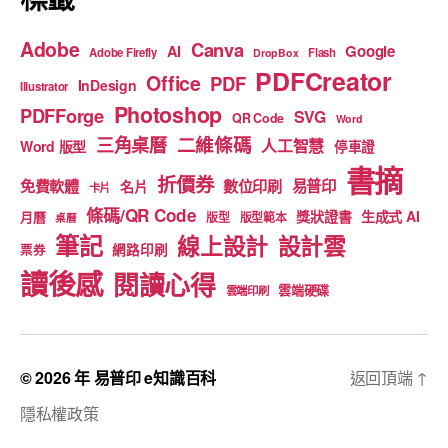
Adobe
Canva
Google
AI
Adobe Firefly
Flash
DropBox
PDFCreator
Office
PDF
InDesign
Illustrator
Photoshop
PDFForge
SVG
QR Code
Word
二維條碼
三角桌曆
人工智慧
Word 版型
停車證
書摘
折價券
免費軟體
數位印刷
易普印
名片
卡片
條碼/QR Code
獎狀證書
生成式 AI
月曆
版型
版型範本
桌曆
筆記
線上設計
設計雲
網路印刷
票券
讀後感
閱讀心得
雲端硬碟
雲端印刷
© 2026 年
易普印 e知識百科
返回頂端
↑
隱私權政策