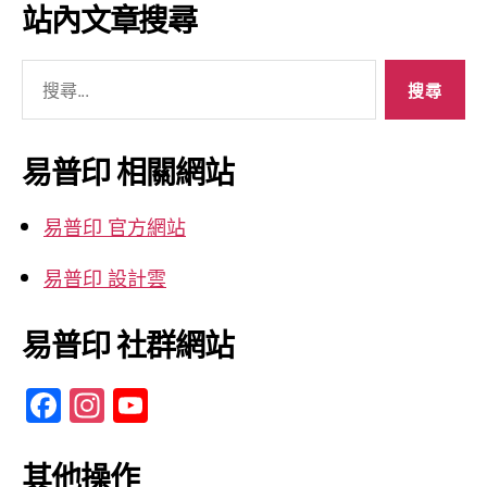
彙
站內文章搜尋
整
搜
尋
關
鍵
易普印 相關網站
字:
易普印 官方網站
易普印 設計雲
易普印 社群網站
F
In
Y
a
st
o
c
a
u
其他操作