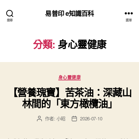
易普印 e知識百科
搜尋
選單
分類:
身心靈健康
分
身心靈健康
類
【營養瑰寶】苦茶油：深藏山
林間的「東方橄欖油」
作者:
小昭
2026-07-10
文
文
章
章
作
發