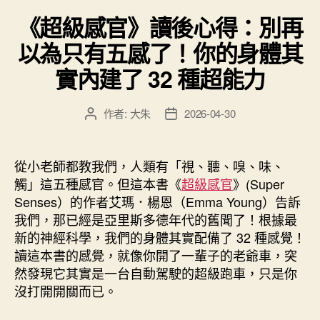
類
金
《超級感官》讀後心得：別再
十
以為只有五感了！你的身體其
年
裡，
實內建了 32 種超能力
為
自
作者:
大朱
2026-04-30
文
文
己
章
章
寫
作
發
者
佈
下
從小老師都教我們，人類有「視、聽、嗅、味、
日
一
觸」這五種感官。但這本書《
超級感官
》(Super
期
Senses）的作者艾瑪．楊恩（Emma Young）告訴
套
我們，那已經是亞里斯多德年代的舊聞了！根據最
最
新的神經科學，我們的身體其實配備了 32 種感覺！
棒
讀這本書的感覺，就像你開了一輩子的老爺車，突
的
然發現它其實是一台自動駕駛的超級跑車，只是你
生
沒打開開關而已。
活
指