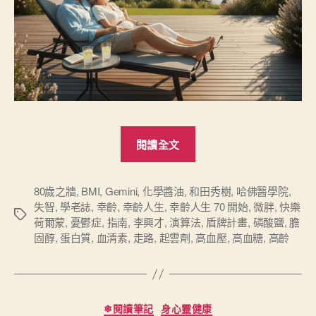
“讀
閱讀全文
《幸
齡
人
80歲之牆
,
BMI
,
Gemini
,
化學醬油
,
和田秀樹
,
哈佛醫學院
,
失智
,
學老誌
,
幸齡
,
幸齡人生
,
幸齡人生 70 開始
,
微胖
,
快樂
生
標
荷爾蒙
,
憂鬱症
,
指南
,
李興才
,
演算法
,
盾牌計畫
,
磷酸鹽
,
膽
70
籤
固醇
,
蛋白質
,
血清素
,
走路
,
起雲劑
,
高血壓
,
高血糖
,
高齡
開
始》：
在
分
黃
❄閱讀筆記
身心靈健康