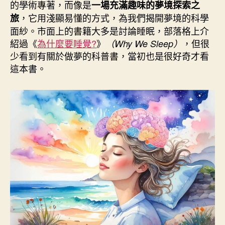
的學術專著，而像是
一場充滿趣味的夢境探索之
+
，它用淺顯易懂的方式，為我們揭開夢境的科學
旅
紀
面紗。市面上的書籍大多是討論睡眠，部落格上介
錄
紹過《
為什麼要睡覺?
》
，但很
（Why We Sleep）
片”
少看到有關於做夢的科普書，當初也是很好奇才看
這本書。