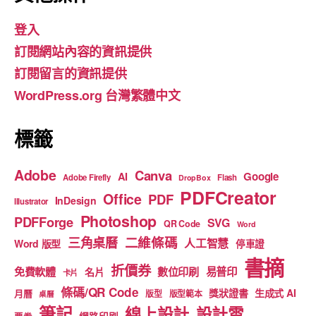
e
gr
T
登入
b
a
u
訂閱網站內容的資訊提供
o
m
b
訂閱留言的資訊提供
o
e
WordPress.org 台灣繁體中文
k
標籤
Adobe
Canva
Google
AI
Adobe Firefly
Flash
DropBox
PDFCreator
Office
PDF
InDesign
Illustrator
Photoshop
PDFForge
SVG
QR Code
Word
二維條碼
三角桌曆
人工智慧
Word 版型
停車證
書摘
折價券
免費軟體
數位印刷
易普印
名片
卡片
條碼/QR Code
獎狀證書
生成式 AI
月曆
版型
版型範本
桌曆
筆記
線上設計
設計雲