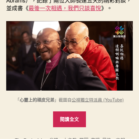
內
並成書《
最後一次相遇，我們只談喜悅
》。
建
了
32
種
超
能
力”
「
心靈上的頑皮兄弟
」截圖自
公視獨立特派員 (YouTube)
“《最
閱讀全文
後
一