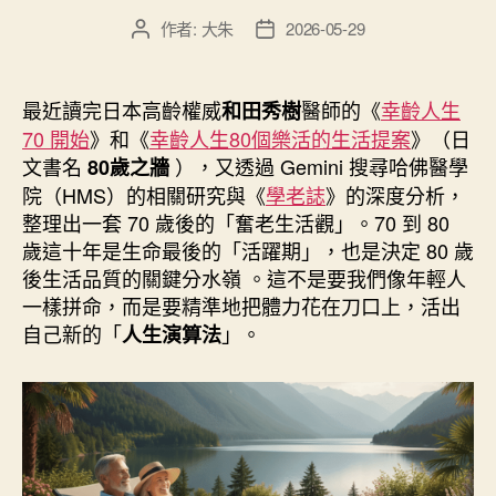
方
作者:
大朱
2026-05-29
文
文
橄
章
章
欖
作
發
油」”
者
佈
最近讀完日本高齡權威
醫師的《
幸齡人生
和田秀樹
日
70 開始
》和《
幸齡人生80個樂活的生活提案
》（日
期
文書名
），又透過 Gemini 搜尋哈佛醫學
80歲之牆
院（HMS）的相關研究與《
學老誌
》的深度分析，
整理出一套 70 歲後的「奮老生活觀」。70 到 80
歲這十年是生命最後的「活躍期」，也是決定 80 歲
後生活品質的關鍵分水嶺 。這不是要我們像年輕人
一樣拼命，而是要精準地把體力花在刀口上，活出
自己新的「
」。
人生演算法