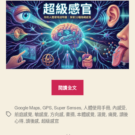
南”
“《超
閱讀全文
級
感
官》
Google Maps
,
GPS
,
Super Senses
,
人體使用手冊
,
內感受
,
前庭感覺
,
敏感度
,
方向感
,
書摘
,
本體感覺
,
溫覺
,
痛覺
,
讀後
標
讀
心得
,
讀後感
,
超級感官
籤
後
心