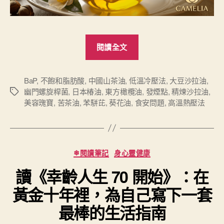
“【營
閱讀全文
養
瑰
寶】
BaP
,
不飽和脂肪酸
,
中國山茶油
,
低溫冷壓法
,
大豆沙拉油
,
幽門螺旋桿菌
,
日本椿油
,
東⽅橄欖油
,
發煙點
,
精煉沙拉油
,
標
苦
美容瑰寶
,
苦茶油
,
苯駢芘
,
葵花油
,
食安問題
,
高溫熱壓法
籤
茶
油：
深
藏
分
❄閱讀筆記
身心靈健康
類
山
讀《幸齡人生 70 開始》：在
林
間
黃金十年裡，為自己寫下一套
的
最棒的生活指南
「東