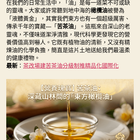
者
佈
在我們的日常生活中，「油」是每一道菜不可或缺
日
的靈魂。大家或許常聽到地中海的
被譽為
橄欖油
期
「液體黃金」，其實我們東方也有一個超級厲害、
傳承千年的寶藏—「
」。這瓶來自深山的老
苦茶油
靈魂，不僅味道潔淨清雅，現代科學更發現它的營
養價值高到嚇人。它既有植物油的清新，又沒有精
煉油的化學負擔，簡直是這片土地送給我們最溫柔
的健康禮物。
：
茶改場建苦茶油分級制推精品化國際化
最新