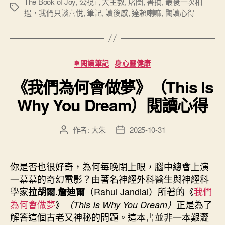
次
The Book of Joy
,
公視+
,
大主教
,
屠圖
,
書摘
,
最後一次相
標
遇，我們只談喜悅
,
筆記
,
讀後感
,
達賴喇嘛
,
閱讀心得
相
籤
遇，
我
們
分
❄閱讀筆記
身心靈健康
只
類
《我們為何會做夢》（This Is
談
喜
Why You Dream）閱讀心得
悅》
（The
作者:
大朱
2025-10-31
文
文
Book
章
章
of
作
發
者
佈
Joy）
你是否也很好奇，為何每晚閉上眼，腦中總會上演
日
讀
一幕幕的奇幻電影？由著名神經外科醫生與神經科
期
學家
（Rahul Jandial）所著的《
我們
後
拉胡爾.詹迪爾
為何會做夢
》
正是為了
（This Is Why You Dream）
心
解答這個古老又神秘的問題。這本書並非一本艱澀
得