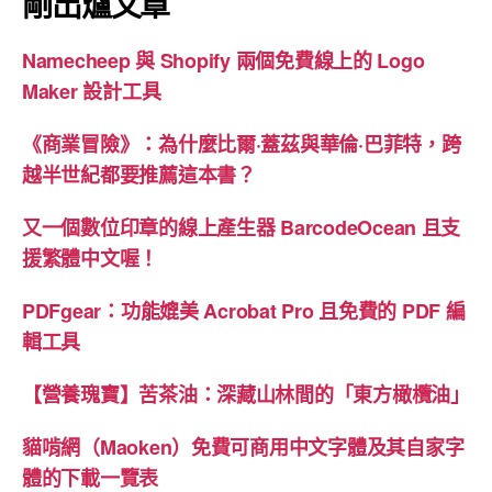
剛出爐文章
心
得”
Namecheep 與 Shopify 兩個免費線上的 Logo
Maker 設計工具
《商業冒險》：為什麼比爾·蓋茲與華倫·巴菲特，跨
越半世紀都要推薦這本書？
又一個數位印章的線上產生器 BarcodeOcean 且支
援繁體中文喔！
PDFgear：功能媲美 Acrobat Pro 且免費的 PDF 編
輯工具
【營養瑰寶】苦茶油：深藏山林間的「東方橄欖油」
貓啃網（Maoken）免費可商用中文字體及其自家字
體的下載一覽表