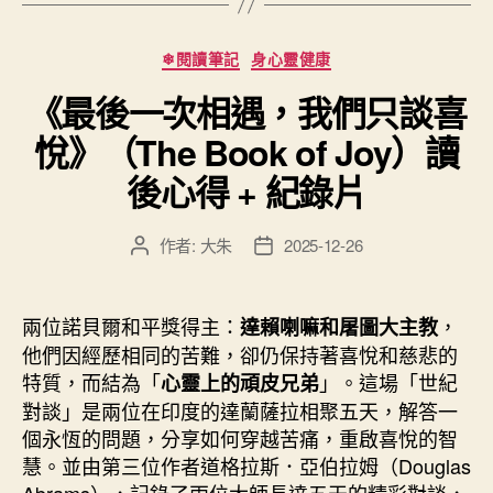
得：
別
分
❄閱讀筆記
身心靈健康
類
再
《最後一次相遇，我們只談喜
以
為
悅》（The Book of Joy）讀
只
後心得 + 紀錄片
有
五
作者:
大朱
2025-12-26
文
文
感
章
章
了！
作
發
你
者
佈
兩位諾貝爾和平獎得主：
，
達賴喇嘛和屠圖大主教
日
的
他們因經歷相同的苦難，卻仍保持著喜悅和慈悲的
期
身
特質，而結為「
」。這場「世紀
心靈上的頑皮兄弟
體
對談」是兩位在印度的達蘭薩拉相聚五天，解答一
其
個永恆的問題，分享如何穿越苦痛，重啟喜悅的智
慧。並由第三位作者道格拉斯．亞伯拉姆（Douglas
實
Abrams），記錄了兩位大師長達五天的精彩對談，