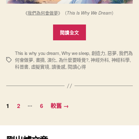
《
我們為何會做夢
》（
This Is Why We Dream
）
“《我
閱讀全文
們
為
何
This is why you dream
,
Why we sleep
,
創造力
,
惡夢
,
我們為
何會做夢
,
書摘
,
演化
,
為什麼要睡覺?
,
神經外科
,
神經科學
,
標
會
科普書
,
虛擬實境
,
讀後感
,
閱讀心得
籤
做
夢》
（This
Is
文
Why
...
1
2
6
較舊
→
章
You
Dream）
分
閱
頁
讀