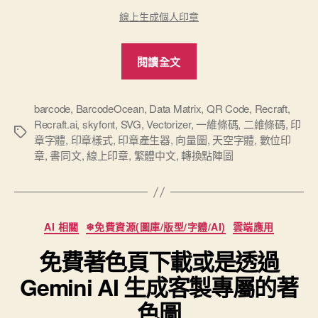
線上生成個人印章
“又
閱讀全文
一
個
數
barcode
,
BarcodeOcean
,
Data Matrix
,
QR Code
,
Recraft
,
Recraft.ai
,
skyfont
,
SVG
,
Vectorizer
,
一維條碼
,
二維條碼
,
印
位
標
章字體
,
印章樣式
,
印章產生器
,
向量圖
,
天空字體
,
數位印
印
籤
章
,
書同文
,
線上印章
,
繁體中文
,
轉換點陣圖
章
的
線
分
上
AI 相關
❄免費資源(圖庫/版型/字體/AI)
雲端應用
類
產
免費著色頁下載或是透過
生
Gemini AI 生成客製專屬的著
器
BarcodeOcean
色圖