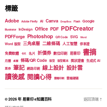
標籤
Adobe
Canva
Google
AI
Adobe Firefly
Flash
DropBox
PDFCreator
Office
PDF
InDesign
Illustrator
Photoshop
PDFForge
SVG
QR Code
Word
二維條碼
三角桌曆
人工智慧
Word 版型
停車證
書摘
折價券
免費軟體
數位印刷
易普印
名片
卡片
條碼/QR Code
獎狀證書
生成式 AI
月曆
版型
版型範本
桌曆
筆記
線上設計
設計雲
網路印刷
票券
讀後感
閱讀心得
雲端硬碟
雲端印刷
© 2026 年
易普印 e知識百科
返回頂端
↑