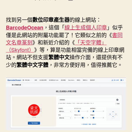
章
章
作
發
者
佈
找到另一個
的線上網站：
數位印章產生器
日
，這個「
線上生成個人印章
」似乎
BarcodeOcean
期
僅是此網站的附屬功能罷了！它類似之前的《
書同
文名章篆刻
》和新近介紹的《
「天空字體」
（Skyfont）
》等，算是功能相當完備的線上印章網
站。網站不但支援
操作介面，還提供有不
繁體中文
少的
，非常方便好用，值得推薦它。
繁體中文字體