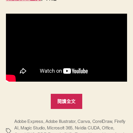
“2025
閱讀全文
彙
整
幾
Adobe Express
,
Adobe Illustrator
,
Canva
,
CorelDraw
,
Firefly
AI
,
Magic Studio
,
Microsoft 365
,
Nvidia CUDA
,
Office
,
個
標