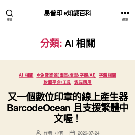
易普印 e知識百科
搜尋
選單
分類:
AI 相關
分
AI 相關
❄免費資源(圖庫/版型/字體/AI)
字體相關
類
軟體平台/工具
雲端應用
又一個數位印章的線上產生器
BarcodeOcean 且支援繁體中
文喔！
作者:
小宜
2026-07-24
文
文