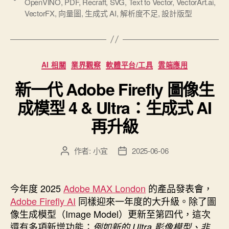
OpenVINO
,
PDF
,
Recraft
,
SVG
,
Text to Vector
,
VectorArt.ai
,
AI
籤
VectorFX
,
向量圖
,
生成式 AI
,
解析度不足
,
設計版型
生
成
向
分
量
AI 相關
業界觀察
軟體平台/工具
雲端應用
類
圖
新一代 Adobe Firefly 圖像生
的
成模型 4 & Ultra：生成式 AI
網
站
再升級
與
軟
作者:
小宜
2025-06-06
文
文
體：
章
章
圖
作
發
者
佈
片
今年度 2025
Adobe MAX London
的產品發表會，
日
可
Adobe Firefly AI
同樣迎來一年度的大升級。除了圖
期
像生成模型（Image Model）更新至第四代，這次
無
還有多項新增功能；
例如新的 Ultra 影像模型、非
限