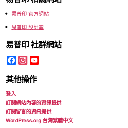
字:
易普印 官方網站
易普印 設計雲
易普印 社群網站
F
In
Y
a
st
o
c
a
u
其他操作
e
gr
T
登入
b
a
u
訂閱網站內容的資訊提供
o
m
b
訂閱留言的資訊提供
o
e
WordPress.org 台灣繁體中文
k