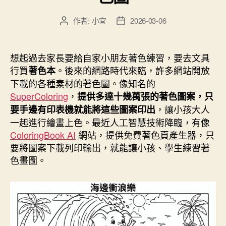
且
支
作者:
小宜
2026-03-06
文
文
援
章
章
繁
作
發
者
佈
體
想起過去家長要給自家小朋友著色練習，要去文具
日
中
行買
。後來的網路時代來臨，許多網站開放
著色本
期
下載的各種素材的著色圖。像知名的
文
SuperColoring
，
提供多達十幾萬張的著色圖案，只
喔！”
，讓小孩大人
要手邊有印表機就能將這些圖案印出
一起進行繪畫上色。最近人工智慧技術降臨，有像
ColoringBook AI
網站，提供免費著色頁產生器，只
要將圖案下載列印輸出，就能讓小孩、學生練習著
色畫圖。