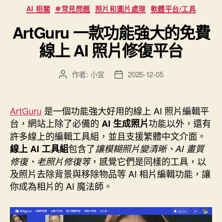
分
透
AI 相關
❄常見問題
照片和圖片處理
軟體平台/工具
類
過
ArtGuru 一款功能強大的免費
Gemini
線上 AI 照片修復平台
AI
生
成
作者:
小宜
2025-12-05
文
文
章
章
客
作
發
製
者
佈
ArtGuru
是一個功能強大好用的線上 AI 照片編輯平
專
日
台，網站上除了必備的
功能以外，還有
AI 生成照片
屬
期
許多線上的編輯工具組，並且支援繁體中文介面。
的
包含了
線上 AI 工具組
讓模糊照片變清晰、AI 畫質
著
，感覺它們是同樣的工具，以
修復、老照片修復等
色
及照片去除背景與移除物品等 AI 相片編輯功能，讓
圖”
你成為相片的 AI 魔法師。