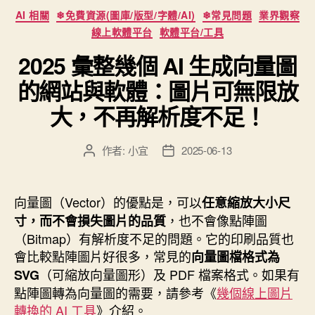
免
分
AI 相關
❄免費資源(圖庫/版型/字體/AI)
❄常見問題
業界觀察
類
費
線上軟體平台
軟體平台/工具
線
2025 彙整幾個 AI 生成向量圖
上
的網站與軟體：圖片可無限放
AI
照
大，不再解析度不足！
片
修
作者:
小宜
2025-06-13
文
文
復
章
章
平
作
發
者
佈
台”
向量圖（Vector）的優點是，可以
任意縮放大小尺
日
，也不會像點陣圖
寸，而不會損失圖片的品質
期
（Bitmap）有解析度不足的問題。它的印刷品質也
會比較點陣圖片好很多，常見的
向量圖檔格式為
（可縮放向量圖形）及 PDF 檔案格式。如果有
SVG
點陣圖轉為向量圖的需要，請參考《
幾個線上圖片
轉換的 AI 工具
》介紹。