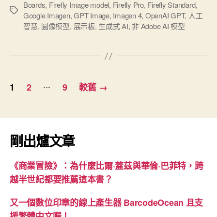
Boards
,
Firefly Image model
,
Firefly Pro
,
Firefly Standard
,
Firefly
標
Google Imagen
,
GPT Image
,
Imagen 4
,
OpenAI GPT
,
人工
圖
籤
智慧
,
圖像模型
,
展示板
,
生成式 AI
,
非 Adob​​e AI 模型
像
生
成
模
文
...
型
1
2
9
較舊
→
章
4
分
&
Ultra：
頁
剛出爐文章
生
成
式
《商業冒險》：為什麼比爾·蓋茲與華倫·巴菲特，跨
AI
越半世紀都要推薦這本書？
再
又一個數位印章的線上產生器 BarcodeOcean 且支
升
援繁體中文喔！