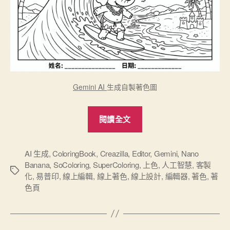
Gemini AI
生成自製著色圖
“免
閱讀全文
費
著
色
AI 生成
,
ColoringBook
,
Creazilla
,
Editor
,
Gemini
,
Nano
Banana
,
SoColoring
,
SuperColoring
,
上色
,
人工智慧
,
客製
頁
標
化
,
易普印
,
線上編輯
,
線上著色
,
線上設計
,
編輯器
,
著色
,
著
下
籤
色頁
載
或
是