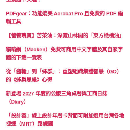
級”
PDFgear：功能媲美 Acrobat Pro 且免費的 PDF 編
輯工具
【營養瑰寶】苦茶油：深藏山林間的「東方橄欖油」
貓啃網（Maoken）免費可商用中文字體及其自家字
體的下載一覽表
從「齒輪」到「蜂群」：重塑組織集體智慧（GQ）
的《蜂巢思維》心得
新登場 2027 年度的公版三角桌曆與工商日誌
（Diary）
「設計雲」線上設計年曆卡背面可附加選用台灣各地
捷運（MRT）路線圖