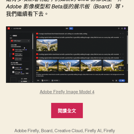
，
Adobe 影像模型和 Beta版的展示板（Board）等
放
我們繼續看下去。
大，
不
再
解
析
度
不
足！”
Adobe Firefly Image Model 4
“新
閱讀全文
一
代
Adobe
Adobe Firefly
,
Board
,
Creative Cloud
,
Firefly AI
,
Firefly