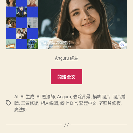
Artguru 網站
“ArtGuru
閱讀全文
一
款
功
AI
,
AI 生成
,
AI 魔法師
,
Artguru
,
去除背景
,
模糊照片
,
照片編
輯
,
畫質修復
,
相片編輯
,
線上 DIY
,
繁體中文
,
老照片修復
,
標
能
魔法師
籤
強
大
的