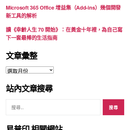
Microsoft 365 Office 增益集（Add-ins）幾個開發
新工具的解析
讀《幸齡人生 70 開始》：在黃金十年裡，為自己寫
下一套最棒的生活指南
文章彙整
文
章
彙
站內文章搜尋
整
搜
尋
關
鍵
易普印 相關網站