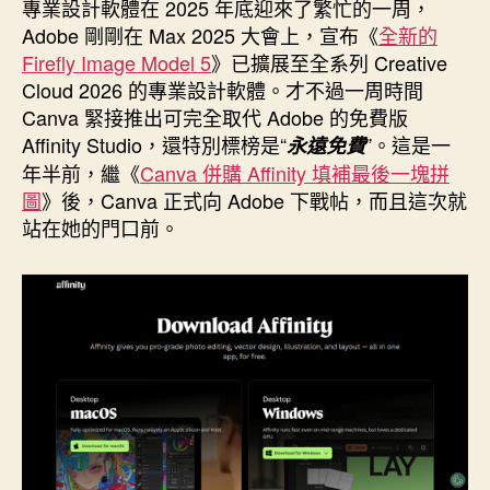
者
佈
專業設計軟體在 2025 年底迎來了繁忙的一周，
日
Adobe 剛剛在 Max 2025 大會上，宣布《
全新的
期
Firefly Image Model 5
》已擴展至全系列 Creative
Cloud 2026 的專業設計軟體。才不過一周時間
Canva 緊接推出可完全取代 Adobe 的免費版
Affinity Studio，還特別標榜是“
”。這是一
永遠免費
年半前，繼《
Canva 併購 Affinity 填補最後一塊拼
圖
》後，Canva 正式向 Adobe 下戰帖，而且這次就
站在她的門口前。