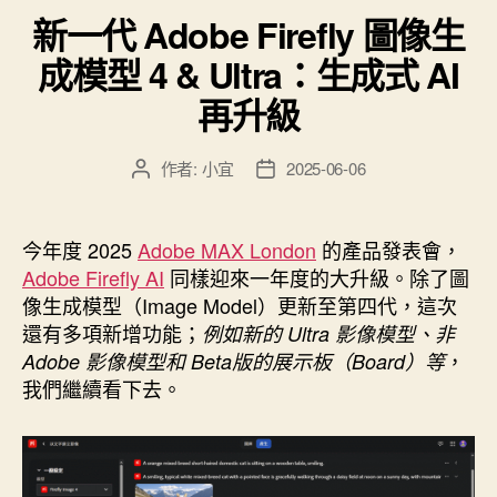
類
圖
新一代 Adobe Firefly 圖像生
的
成模型 4 & Ultra：生成式 AI
網
站
再升級
與
軟
作者:
小宜
2025-06-06
文
文
體：
章
章
圖
作
發
者
佈
片
今年度 2025
Adobe MAX London
的產品發表會，
日
可
Adobe Firefly AI
同樣迎來一年度的大升級。除了圖
期
像生成模型（Image Model）更新至第四代，這次
無
還有多項新增功能；
例如新的 Ultra 影像模型、非
限
，
Adobe 影像模型和 Beta版的展示板（Board）等
放
我們繼續看下去。
大，
不
再
解