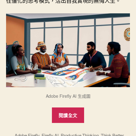
往僵化的思考模式，活出自我實現的無悔人生。
Adobe Firefly AI 生成圖
“讀
閱讀全文
《換
掉
你
Adobe Firefly
,
Firefly AI
,
Productive Thinking
,
Think Better
,