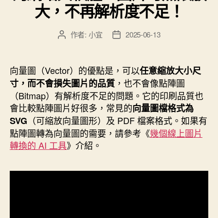
的
大，不再解析度不足！
市
場”
作者:
小宜
2025-06-13
文
文
章
章
作
發
者
佈
向量圖（Vector）的優點是，可以
任意縮放大小尺
日
，也不會像點陣圖
寸，而不會損失圖片的品質
期
（Bitmap）有解析度不足的問題。它的印刷品質也
會比較點陣圖片好很多，常見的
向量圖檔格式為
（可縮放向量圖形）及 PDF 檔案格式。如果有
SVG
點陣圖轉為向量圖的需要，請參考《
幾個線上圖片
轉換的 AI 工具
》介紹。