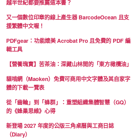
越半世紀都要推薦這本書？
又一個數位印章的線上產生器 BarcodeOcean 且支
援繁體中文喔！
PDFgear：功能媲美 Acrobat Pro 且免費的 PDF 編
輯工具
【營養瑰寶】苦茶油：深藏山林間的「東方橄欖油」
貓啃網（Maoken）免費可商用中文字體及其自家字
體的下載一覽表
從「齒輪」到「蜂群」：重塑組織集體智慧（GQ）
的《蜂巢思維》心得
新登場 2027 年度的公版三角桌曆與工商日誌
（Diary）