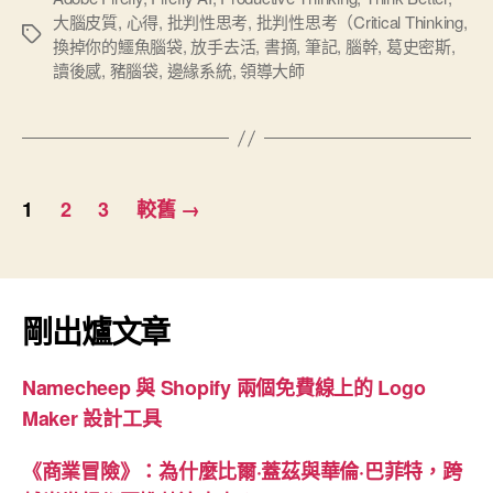
大腦皮質
,
心得
,
批判性思考
,
批判性思考（Critical Thinking
,
的
標
換掉你的鱷魚腦袋
,
放手去活
,
書摘
,
筆記
,
腦幹
,
葛史密斯
,
鱷
籤
讀後感
,
豬腦袋
,
邊緣系統
,
領導大師
魚
腦
袋》
Think
文
Better
1
2
3
較舊
→
章
書
分
摘”
頁
剛出爐文章
Namecheep 與 Shopify 兩個免費線上的 Logo
Maker 設計工具
《商業冒險》：為什麼比爾·蓋茲與華倫·巴菲特，跨