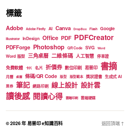
標籤
Adobe
Canva
Google
AI
Adobe Firefly
Flash
DropBox
PDFCreator
Office
PDF
InDesign
Illustrator
Photoshop
PDFForge
SVG
QR Code
Word
二維條碼
三角桌曆
人工智慧
Word 版型
停車證
書摘
折價券
免費軟體
數位印刷
易普印
名片
卡片
條碼/QR Code
獎狀證書
生成式 AI
月曆
版型
版型範本
桌曆
筆記
線上設計
設計雲
網路印刷
票券
讀後感
閱讀心得
雲端硬碟
雲端印刷
© 2026 年
易普印 e知識百科
返回頂端
↑