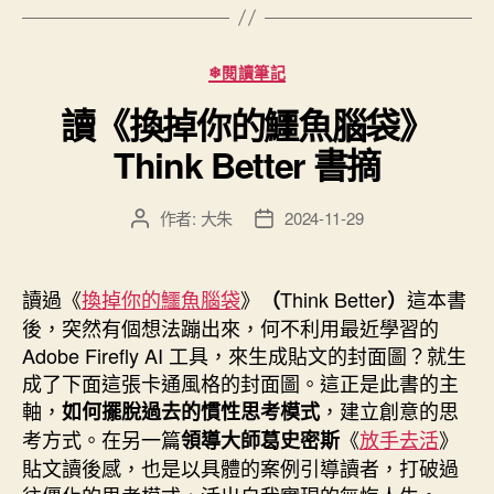
–
Recraft，
媲
分
❄閱讀筆記
類
美
讀《換掉你的鱷魚腦袋》
Firefly
+
Think Better 書摘
Express
的
作者:
大朱
2024-11-29
文
文
線
章
章
作
發
上
者
佈
讀過《
換掉你的鱷魚腦袋
》
Think Better
這本書
（
）
設
日
後，突然有個想法蹦出來，何不利用最近學習的
計
期
Adobe Firefly AI 工具，來生成貼文的封面圖？就生
平
成了下面這張卡通風格的封面圖。這正是此書的主
台”
軸，
，建立創意的思
如何擺脫過去的慣性思考模式
考方式。在另一篇
《
放手去活
》
領導大師葛史密斯
貼文讀後感，也是以具體的案例引導讀者，打破過