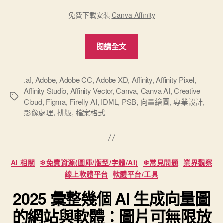
免費下載安裝
Canva Affinity
“Canva
閱讀全文
Affinity
正
式
.af
,
Adobe
,
Adobe CC
,
Adobe XD
,
Affinity
,
Affinity Pixel
,
Affinity Studio
,
Affinity Vector
,
Canva
,
Canva AI
,
Creative
下
標
Cloud
,
Figma
,
Firefly AI
,
IDML
,
PSB
,
向量繪圖
,
專業設計
,
戰
籤
影像處理
,
排版
,
檔案格式
帖
挑
戰
分
Adobe
AI 相關
❄免費資源(圖庫/版型/字體/AI)
❄常見問題
業界觀察
類
專
線上軟體平台
軟體平台/工具
業
2025 彙整幾個 AI 生成向量圖
設
的網站與軟體：圖片可無限放
計