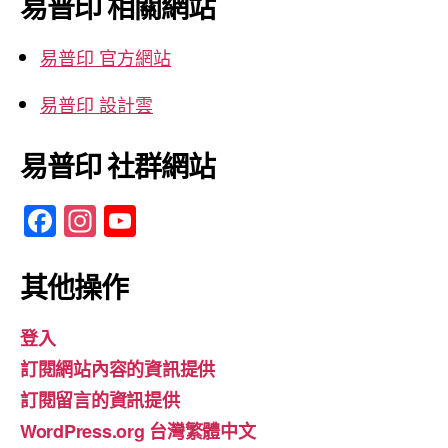
易普印 相關網站
字:
易普印 官方網站
易普印 設計雲
易普印 社群網站
F
In
Y
a
st
o
c
a
u
其他操作
e
gr
T
登入
b
a
u
訂閱網站內容的資訊提供
o
m
b
訂閱留言的資訊提供
o
e
WordPress.org 台灣繁體中文
k