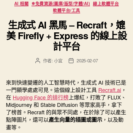
分
模
AI 相關
❄免費資源(圖庫/版型/字體/AI)
線上軟體平台
類
型
軟體平台/工具
4
生成式 AI 黑馬 – Recraft，媲
&
美 Firefly + Express 的線上設
Ultra：
生
計平台
成
式
作者:
小宜
2025-02-07
文
文
AI
章
章
作
發
再
者
佈
來到快速變遷的人工智慧時代，生成式 AI 技術已是
升
日
一門顯學處處可見。這個線上設計工具
Recraft.ai
，
級”
期
在
Hugging Face 的排行榜
上爆紅，打敗了 FLUX、
Midjourney 和 Stable Diffusion 等眾家高手，拿下
了榜首。Recraft 的與眾不同處，在於除了可以產生
點陣圖片，還可以
，以及動
產生向量的插圖或圖示
畫等。