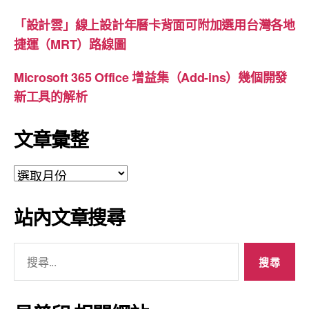
「設計雲」線上設計年曆卡背面可附加選用台灣各地
捷運（MRT）路線圖
Microsoft 365 Office 增益集（Add-ins）幾個開發
新工具的解析
文章彙整
文
章
彙
站內文章搜尋
整
搜
尋
關
鍵