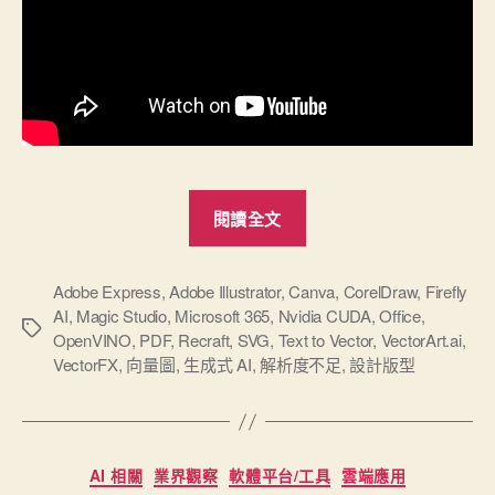
“2025
閱讀全文
彙
整
幾
Adobe Express
,
Adobe Illustrator
,
Canva
,
CorelDraw
,
Firefly
AI
,
Magic Studio
,
Microsoft 365
,
Nvidia CUDA
,
Office
,
個
標
OpenVINO
,
PDF
,
Recraft
,
SVG
,
Text to Vector
,
VectorArt.ai
,
AI
籤
VectorFX
,
向量圖
,
生成式 AI
,
解析度不足
,
設計版型
生
成
向
分
量
AI 相關
業界觀察
軟體平台/工具
雲端應用