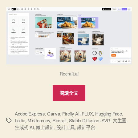
Recraft.ai
“生
閱讀全文
成
式
AI
Adobe Express
,
Canva
,
Firefly AI
,
FLUX
,
Hugging Face
,
Lottie
,
MidJourney
,
Recraft
,
Stable Diffusion
,
SVG
,
文生圖
,
標
黑
生成式 AI
,
線上設計
,
設計工具
,
設計平台
籤
馬