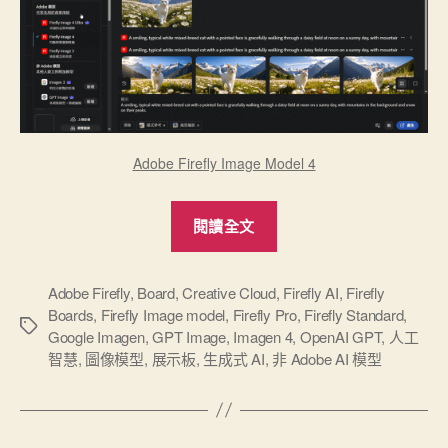
析
度
不
足！”
Adobe Firefly Image Model 4
“新
閱讀全文
一
代
Adobe
Adobe Firefly
,
Board
,
Creative Cloud
,
Firefly AI
,
Firefly
Boards
,
Firefly Image model
,
Firefly Pro
,
Firefly Standard
,
Firefly
標
Google Imagen
,
GPT Image
,
Imagen 4
,
OpenAI GPT
,
人工
圖
籤
智慧
,
圖像模型
,
展示板
,
生成式 AI
,
非 Adob​​e AI 模型
像
生
成