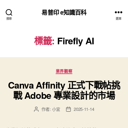
易普印 e知識百科
搜尋
選單
標籤:
Firefly AI
分
業界觀察
類
Canva Affinity 正式下戰帖挑
戰 Adobe 專業設計的市場
作者:
小宜
2025-11-14
文
文
章
章
作
發