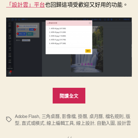
「設計雲」平台
也回歸這項受歡迎又好用的功能。
“桌
閱讀全文
月
曆：
上
Adobe Flash
,
三角桌曆
,
影像檔
,
掛曆
,
桌月曆
,
檔名規則
,
版
標
型
,
直式或橫式
,
線上編輯工具
,
線上設計
,
自動入圖
,
設計雲
傳
籤
照