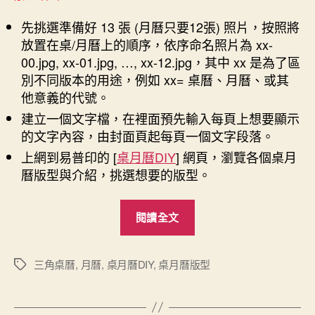
先挑選準備好 13 張 (月曆只要12張) 照片，按照將
放置在桌/月曆上的順序，依序命名照片為 xx-
00.jpg, xx-01.jpg, …, xx-12.jpg，其中 xx 是為了區
別不同版本的用途，例如 xx= 桌曆、月曆、或其
他意義的代號。
建立一個文字檔，在裡面預先輸入每頁上想要顯示
的文字內容，由封面頁起每頁一個文字段落。
上網到易普印的 [
桌月曆DIY
] 網頁，瀏覽各個桌月
曆版型與介紹，挑選想要的版型。
“桌
閱讀全文
曆/
月
曆
三角桌曆
,
月曆
,
桌月曆DIY
,
桌月曆版型
標
籤
編
輯