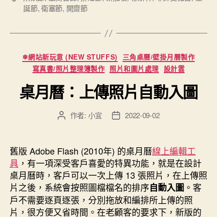
的
誕節
,
衛塞節
,
開齋節
籤
法
定
假
日
分
❄網站新玩意 (NEW STUFFS)
三角桌曆/壁掛月曆製作
類
思
寫真書/照片整理簿製作
照片和圖片處理
設計雲
維”
桌月曆：上傳照片自動入圖
作者:
小宜
2022-09-02
文
文
章
章
作
發
者
佈
舊版 Adobe Flash (2010年) 的桌月曆
線上編輯工
日
具
，有一項深受客戶喜愛的特異功能，就是在設計
期
桌月曆時，客戶可以一次上傳 13 張照片，在上傳照
片之後，系統會按照圖檔檔名的排序
。客
自動入圖
戶不需要逐頁逐張，分別拖放和編排所上傳的照
片，很方便又省時間。在老顧客的要求下，新版的