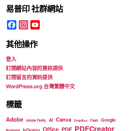
易普印 社群網站
F
In
Y
a
st
o
c
a
u
其他操作
e
gr
T
登入
b
a
u
訂閱網站內容的資訊提供
o
m
b
訂閱留言的資訊提供
o
e
WordPress.org 台灣繁體中文
k
標籤
Adobe
Canva
Google
AI
Adobe Firefly
Flash
DropBox
PDFCreator
Office
PDF
InDesign
Illustrator