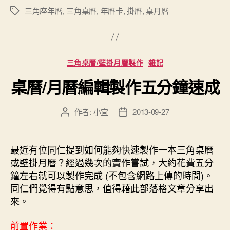
三角座年曆
,
三角桌曆
,
年曆卡
,
掛曆
,
桌月曆
標
籤
分
三角桌曆/壁掛月曆製作
雜記
類
桌曆/月曆編輯製作五分鐘速成
作者:
小宜
2013-09-27
文
文
章
章
作
發
者
佈
最近有位同仁提到如何能夠快速製作一本三角桌曆
日
或壁掛月曆？經過幾次的實作嘗試，大約花費五分
期
鐘左右就可以製作完成 (不包含網路上傳的時間)。
同仁們覺得有點意思，值得藉此部落格文章分享出
來。
前置作業：