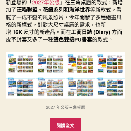
者
佈
新登場的「
2027年公版
」在三角桌曆的款式，新增
日
加了
等新款式。看
汪喵聯盟、花語系列和海洋世界
期
膩了一成不變的風景照片，今年開發了多種繪畫風
格的新樣式。針對大尺寸桌曆的需求，也新
增
尺寸的新產品。而在
方面
16K
工商日誌 (Diary)
皮革封套又多了一種
的款式。
雙色雙接PU書套
2027 年公版三角桌曆
“新
閱讀全文
登