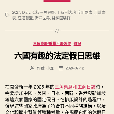
場
2027
2027
,
Diary
,
公版三角桌曆
,
工商日誌
,
年度計劃表
,
月計畫
標
表
,
汪喵聯盟
,
海洋世界
,
雙線圈裝訂
年
籤
度
的
公
分
三角桌曆/壁掛月曆製作
雜記
版
類
六國有趣的法定假日思維
三
角
桌
作者:
小宜
2024-07-12
文
文
曆
章
章
作
發
與
者
佈
在開發新一年 2025 年的
三角桌曆和工商日誌
時，
工
日
需要增加中國、美國、日本、南韓、香港與新加坡
商
期
等這六個國家的國定假日。在排版設計的過程中，
日
發現這些國家政府為了符合其不同種族結構，以及
誌
文化和歷史背景等種種考量，在規範它們的休假日