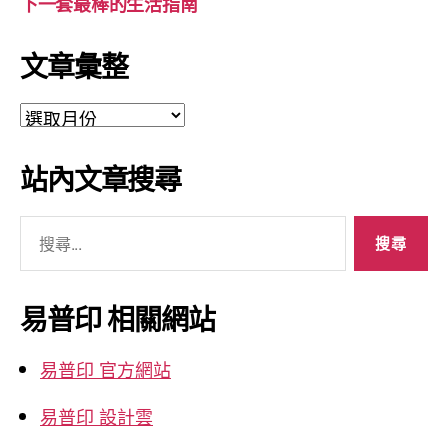
下一套最棒的生活指南
文章彙整
文
章
彙
站內文章搜尋
整
搜
尋
關
鍵
易普印 相關網站
字:
易普印 官方網站
易普印 設計雲