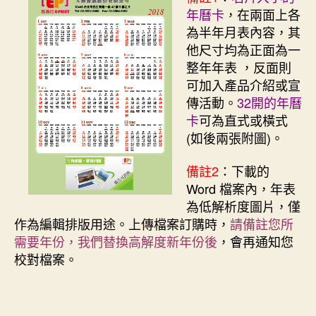
年曆卡
，在兩面上各
為半年月表內容，其
他尺寸均為正面為一
整年年表 ，反面則
可加入產品介紹或宣
傳活動。
32開的年曆
卡
可為直式或橫式
(如後兩張附圖)。
備註2
：下載的
Word 檔案內，年表
為低解析度圖片，僅
作為編輯排版用途。上傳檔案訂購時，
請備註您所
需要年份，我們替換高解度新年份後
，會再通知您
校對檔案。