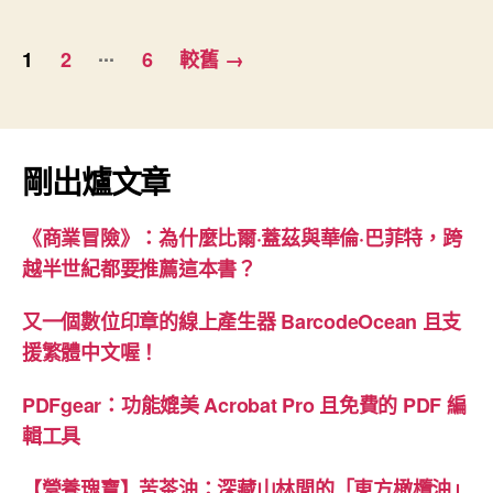
製
文
作
...
1
2
6
較舊
→
五
章
分
分
鐘
頁
速
剛出爐文章
成”
《商業冒險》：為什麼比爾·蓋茲與華倫·巴菲特，跨
越半世紀都要推薦這本書？
又一個數位印章的線上產生器 BarcodeOcean 且支
援繁體中文喔！
PDFgear：功能媲美 Acrobat Pro 且免費的 PDF 編
輯工具
【營養瑰寶】苦茶油：深藏山林間的「東方橄欖油」