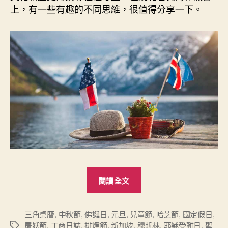
（Diary）”
上，有一些有趣的不同思維，很值得分享一下。
“六
閱讀全文
國
有
趣
三角桌曆
,
中秋節
,
佛誕日
,
元旦
,
兒童節
,
哈芝節
,
國定假日
,
屠妖節
,
工商日誌
,
排燈節
,
新加坡
,
穆斯林
,
耶穌受難日
,
聖
標