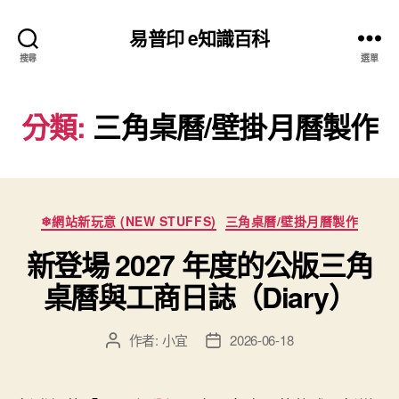
易普印 e知識百科
搜尋
選單
分類:
三角桌曆/壁掛月曆製作
分
❄網站新玩意 (NEW STUFFS)
三角桌曆/壁掛月曆製作
類
新登場 2027 年度的公版三角
桌曆與工商日誌（Diary）
作者:
小宜
2026-06-18
文
文
章
章
作
發