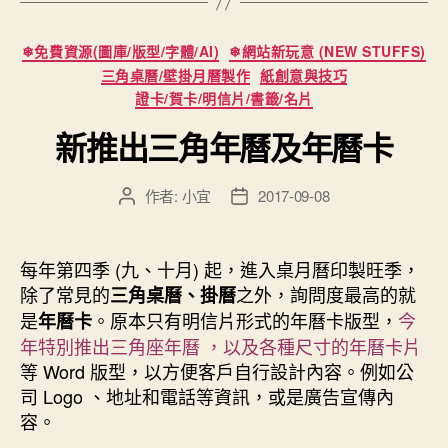
片
自
分
❄免費資源(圖庫/版型/字體/AI)
❄網站新玩意 (NEW STUFFS)
動
類
三角桌曆/壁掛月曆製作
紙創意與技巧
入
證卡/賀卡/明信片/書籤/名片
圖”
新推出三角年曆及年曆卡
作者:
小宜
2017-09-08
文
文
章
章
作
發
者
佈
每年第四季 (九、十月) 起，進入桌月曆印製旺季，
日
除了常見的
之外，詢問度最高的就
三角桌曆、掛曆
期
是
。原本只有明信片形式的年曆卡版型，
今
年曆卡
年特別推出三角座年曆 ，以及各種尺寸的年曆卡片
等 Word 版型，以方便客戶自行設計內容。例如公
司 Logo 、地址和電話等資訊，或是廣告宣傳內
容。