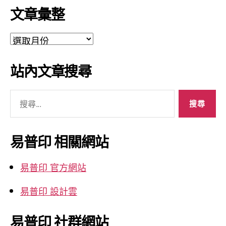
文章彙整
文
章
彙
站內文章搜尋
整
搜
尋
關
鍵
易普印 相關網站
字:
易普印 官方網站
易普印 設計雲
易普印 社群網站