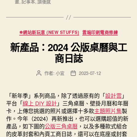
畫
,
記事本
,
讀後感
籤
品
的
PDCA》”
分
❄網站新玩意 (NEW STUFFS)
雲端印刷電商修練
類
新產品：2024 公版桌曆與工
商日誌
作者:
小宜
2023-07-12
文
文
章
章
作
發
者
佈
「新年季」系列商品，除了透過原有的「
設計雲
」
日
平台「
線上 DIY 設計
」三角桌曆、壁掛月曆和年曆
期
卡，上傳您挑選的照片或選擇十多款
主題照片集
製
作。今年（2024）再新推出，也可以選購超值的新
產品，如下圖的
公版三角桌曆
，以及多種款式組合
的皮革封套和內頁工商日誌，還可以在底座或封套