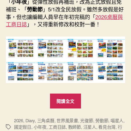
「
」從彈性放假再補班，改為正式放假且免
（Diary）”
小年夜
補班、「
」5/1改全民放假。雖然多放假是好
勞動節
事，但也讓編輯人員早在年初完稿的「
2026桌曆與
工商日誌
」，又得重新修改和校對一番！
“新
閱讀全文
登
場
的
2026
,
Diary
,
三角桌曆
,
世界風景畫
,
光復節
,
勞動節
,
喵星人
,
國定假日
,
小年夜
,
工商日誌
,
教師節
,
汪星人
,
看見台灣
,
行
標
2026