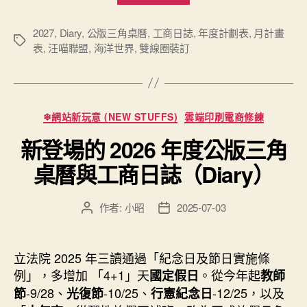
場
2027
2027
,
Diary
,
公版三角桌曆
,
工商日誌
,
年度計劃表
,
月計畫
標
表
,
汪喵聯盟
,
海洋世界
,
雙線圈裝訂
年
籤
度
的
公
分
❄網站新玩意 (NEW STUFFS)
雲端印刷電商修練
版
類
新登場的 2026 年度公版三角
三
角
桌曆與工商日誌（Diary）
桌
曆
作者:
小昭
2025-07-03
文
文
與
章
章
工
作
發
者
佈
商
立法院 2025 年三讀通過「紀念日及節日實施條
日
日
例」，多增加 「4+1」天
。從今年起
國定假日
教師
期
誌
-9/28、
-10/25、
-12/25，以及
節
光復節
行憲紀念日