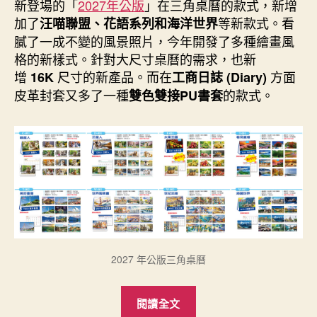
者
佈
新登場的「
2027年公版
」在三角桌曆的款式，新增
日
加了
等新款式。看
汪喵聯盟、花語系列和海洋世界
期
膩了一成不變的風景照片，今年開發了多種繪畫風
格的新樣式。針對大尺寸桌曆的需求，也新
增
尺寸的新產品。而在
方面
16K
工商日誌 (Diary)
皮革封套又多了一種
的款式。
雙色雙接PU書套
2027 年公版三角桌曆
“新
閱讀全文
登