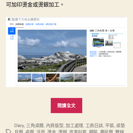
可加印燙金或燙銀加工。
“新
閱讀全文
產
品：
2024
Diary
,
三角桌曆
,
內頁版型
,
加工處理
,
工商日誌
,
平裝
,
桌墊
月曆
,
桌曆
,
活頁
,
燙金
,
燙銀
,
皮革封套
,
精裝
,
農民曆
,
雙線
標