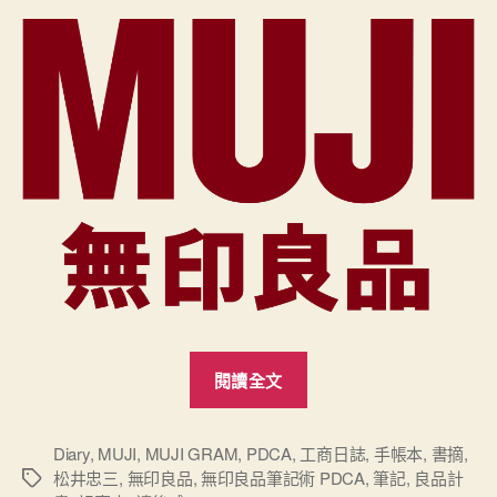
“我
閱讀全文
讀
《無
印
Diary
,
MUJI
,
MUJI GRAM
,
PDCA
,
工商日誌
,
手帳本
,
書摘
,
松井忠三
,
無印良品
,
無印良品筆記術 PDCA
,
筆記
,
良品計
標
良