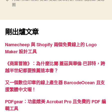
公
圈
籤
版
桌
曆
與
剛出爐文章
工
商
Namecheep 與 Shopify 兩個免費線上的 Logo
日
Maker 設計工具
誌”
《商業冒險》：為什麼比爾·蓋茲與華倫·巴菲特，跨
越半世紀都要推薦這本書？
又一個數位印章的線上產生器 BarcodeOcean 且支
援繁體中文喔！
PDFgear：功能媲美 Acrobat Pro 且免費的 PDF 編
輯工具