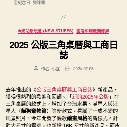
憲紀念日
,
雙線圈
籤
年
度
公
版
分
❄網站新玩意 (NEW STUFFS)
雲端印刷電商修練
類
三
2025 公版三角桌曆與工商日
角
桌
誌
曆
與
作者:
小宜
2024-07-05
文
文
工
章
章
作
發
商
者
佈
去年推出的《
公版三角桌曆與工商日誌
》新產品，
日
日
獲得很熱烈的歡迎和回饋。「
新的2025年公版
」在
誌
期
三角桌曆的款式上，增加了台灣水果、喵星人與汪
（Diary）”
星人（
）等新款式。看膩了一成不變的
貓狗寵物篇
風景照片，今年開發了幾款
的新樣式。針
繪畫風格
對大尺寸的需求，也新增
尺寸的新產品。而皮
16K