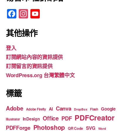
F
In
Y
a
st
o
c
a
u
其他操作
e
gr
T
登入
b
a
u
訂閱網站內容的資訊提供
o
m
b
訂閱留言的資訊提供
o
e
WordPress.org 台灣繁體中文
k
標籤
Adobe
Canva
Google
AI
Adobe Firefly
Flash
DropBox
PDFCreator
Office
PDF
InDesign
Illustrator
Photoshop
PDFForge
SVG
QR Code
Word