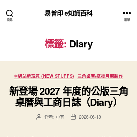
易普印 e知識百科
搜尋
選單
標籤:
Diary
分
❄網站新玩意 (NEW STUFFS)
三角桌曆/壁掛月曆製作
類
新登場 2027 年度的公版三角
桌曆與工商日誌（Diary）
作者:
小宜
2026-06-18
文
文
章
章
作
發