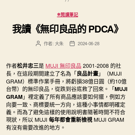
與
工
分
❄閱讀筆記
類
商
我讀《無印良品的 PDCA》
日
誌”
作者:
大朱
2024-06-28
文
文
章
章
作
發
者
佈
作者
是
MUJI 無印良品
2001-2008 的社
松井忠三
日
長，在這段期間建立了名為「
」（MUJI
良品計畫
期
GRAM）標準作業手冊，將虧損38億日圓（約10億
台幣）的無印良品，從跌到谷底救了回來。「
MUJI
」裡定義了所有商品應該要如何擺，例如方
GRAM
向要一致、商標要統一方向，這種小事情都明確定
義。而為了避免這樣的使用說明書隨著時間不符合
現狀，所以 MUJI
MUJI GRAM
每年都會重新檢視
有沒有需要改進的地方。