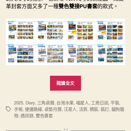
革封套方面又多了一種
的款式。
雙色雙接PU書套
“2025
閱讀全文
公
版
三
2025
,
Diary
,
三角桌曆
,
台灣水果
,
喵星人
,
工商日誌
,
平裝
,
手帳
,
捷運路線
,
桌墊月曆
,
汪星人
,
活頁
,
精裝
,
裝訂
,
貓狗寵
標
角
物
,
通訊錄
,
雙色書套
籤
桌
曆