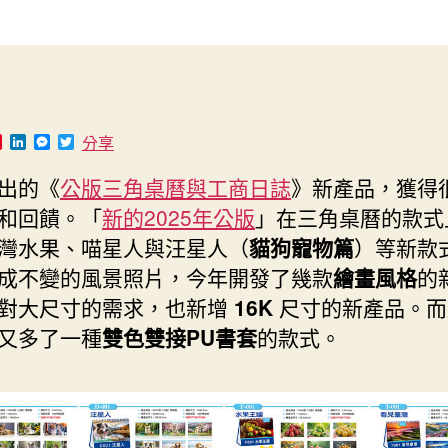
作
發
者
佈
日
期
P
L
M
T
分享
i
i
e
w
n
n
s
i
出的《
公版三角桌曆與工商日誌
》新產品，獲得
t
k
s
t
e
e
e
t
和回饋。「
新的2025年公版
」在三角桌曆的款式
r
d
n
e
e
I
g
r
灣水果、喵星人與汪星人（
貓狗寵物篇
）等新款
s
n
e
t
r
成不變的風景照片，今年開發了幾款
繪畫風格
的
對大尺寸的需求，也新增
16K
尺寸的新產品。而
又多了一種
雙色雙接PU書套
的款式。