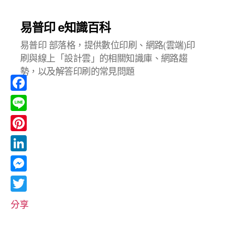
易普印 e知識百科
易普印 部落格，提供數位印刷、網路(雲端)印
刷與線上「設計雲」的相關知識庫、網路趨
勢，以及解答印刷的常見問題
F
a
L
c
i
P
e
n
i
L
b
e
n
i
o
M
t
n
o
e
T
e
分享
k
k
s
w
r
e