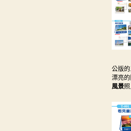
公版的
漂亮的
風景
照