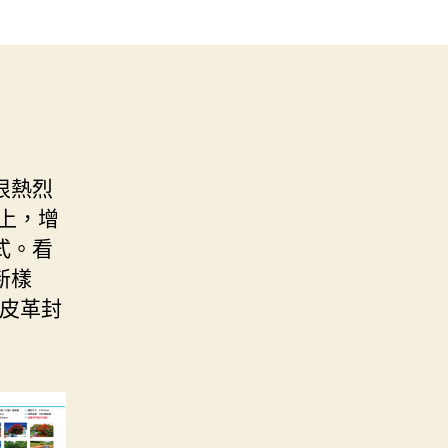
很熱烈
上，增
式。看
新樣
皮革封