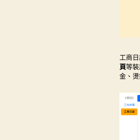
工商日
頁
等裝
金、燙