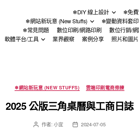
❄DIY 線上設計
❄免費
❄網站新玩意 (New Stuffs)
❄變動資料套印 (
❄常見問題
數位印刷/網路印刷
數位行銷/
軟體平台/工具
業界觀察
案例分享
照片和圖片
分
❄網站新玩意 (NEW STUFFS)
雲端印刷電商修練
類
2025 公版三角桌曆與工商日誌
作者:
小宜
2024-07-05
文
文
章
章