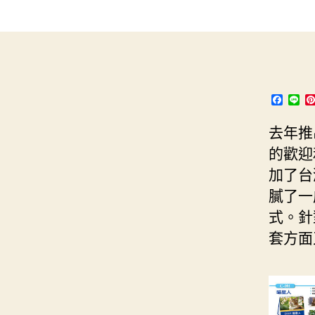
s
i
e
d
e
t
s
I
n
t
t
n
g
e
e
r
F
L
a
i
r
c
n
去年推
e
e
b
的歡迎
o
o
加了台
k
膩了一
式。針
套方面