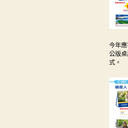
今年應
公版桌
式。