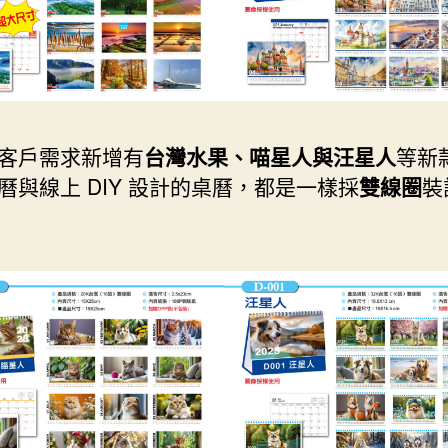
客戶需求新增有
台灣水果、喵星人與汪星人
等新
曆與線上 DIY 設計的桌曆，都是一樣採
雙線圈
裝