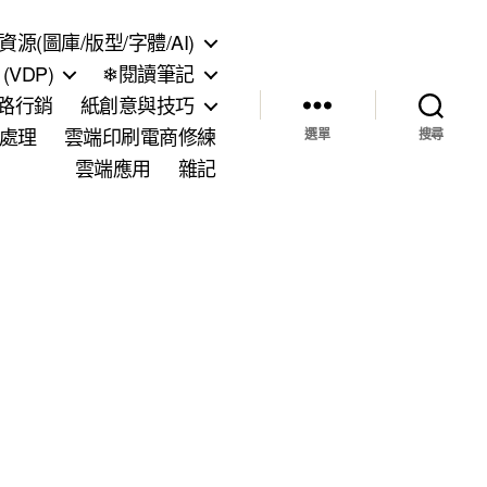
資源(圖庫/版型/字體/AI)
VDP)
❄閱讀筆記
網路行銷
紙創意與技巧
處理
雲端印刷電商修練
選單
搜尋
雲端應用
雜記