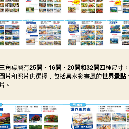
三角桌曆有
25開、16開、20開和32開
四種尺寸
圖片和照片供選擇﹑包括具水彩畫風的
世界景點
片。