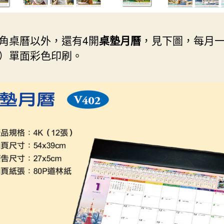
角桌曆以外，還有4開
桌墊月曆
，見下圖，每月
）單面彩色印刷。