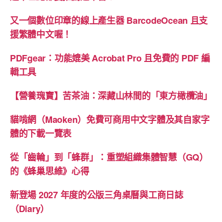
式
又一個數位印章的線上產生器 BarcodeOcean 且支
AI
援繁體中文喔！
再
升
PDFgear：功能媲美 Acrobat Pro 且免費的 PDF 編
級”
輯工具
【營養瑰寶】苦茶油：深藏山林間的「東方橄欖油」
貓啃網（Maoken）免費可商用中文字體及其自家字
體的下載一覽表
從「齒輪」到「蜂群」：重塑組織集體智慧（GQ）
的《蜂巢思維》心得
新登場 2027 年度的公版三角桌曆與工商日誌
（Diary）