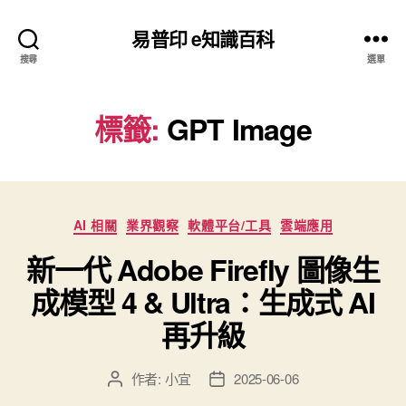
易普印 e知識百科
搜尋
選單
標籤:
GPT Image
分
AI 相關
業界觀察
軟體平台/工具
雲端應用
類
新一代 Adobe Firefly 圖像生
成模型 4 & Ultra：生成式 AI
再升級
作者:
小宜
2025-06-06
文
文
章
章