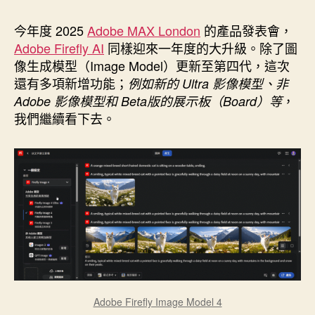
作
發
者
佈
今年度 2025
Adobe MAX London
的產品發表會，
日
Adobe Firefly AI
同樣迎來一年度的大升級。除了圖
期
像生成模型（Image Model）更新至第四代，這次
還有多項新增功能；
例如新的 Ultra 影像模型、非
，
Adobe 影像模型和 Beta版的展示板（Board）等
我們繼續看下去。
Adobe Firefly Image Model 4