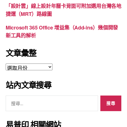
「設計雲」線上設計年曆卡背面可附加選用台灣各地
捷運（MRT）路線圖
Microsoft 365 Office 增益集（Add-ins）幾個開發
新工具的解析
文章彙整
文
章
彙
站內文章搜尋
整
搜
尋
關
鍵
易普印 相關網站