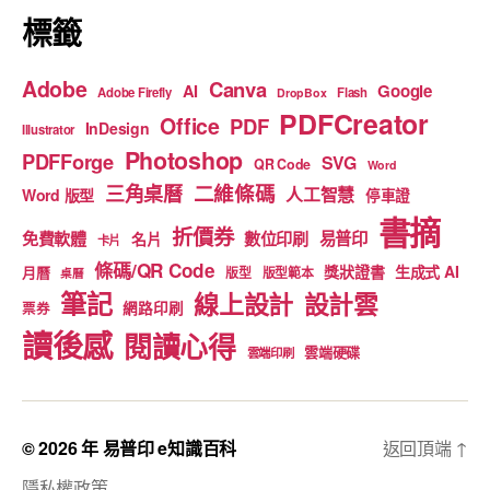
標籤
Adobe
Canva
Google
AI
Adobe Firefly
Flash
DropBox
PDFCreator
Office
PDF
InDesign
Illustrator
Photoshop
PDFForge
SVG
QR Code
Word
二維條碼
三角桌曆
人工智慧
Word 版型
停車證
書摘
折價券
免費軟體
數位印刷
易普印
名片
卡片
條碼/QR Code
獎狀證書
生成式 AI
月曆
版型
版型範本
桌曆
筆記
線上設計
設計雲
網路印刷
票券
讀後感
閱讀心得
雲端硬碟
雲端印刷
© 2026 年
易普印 e知識百科
返回頂端
↑
隱私權政策