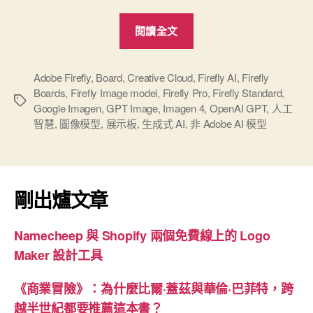
“新
閱讀全文
一
代
Adobe
Adobe Firefly
,
Board
,
Creative Cloud
,
Firefly AI
,
Firefly
Boards
,
Firefly Image model
,
Firefly Pro
,
Firefly Standard
,
Firefly
標
Google Imagen
,
GPT Image
,
Imagen 4
,
OpenAI GPT
,
人工
圖
籤
智慧
,
圖像模型
,
展示板
,
生成式 AI
,
非 Adob​​e AI 模型
像
生
成
模
剛出爐文章
型
4
Namecheep 與 Shopify 兩個免費線上的 Logo
&
Maker 設計工具
Ultra：
生
《商業冒險》：為什麼比爾·蓋茲與華倫·巴菲特，跨
成
越半世紀都要推薦這本書？