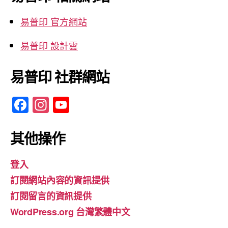
字:
易普印 官方網站
易普印 設計雲
易普印 社群網站
F
In
Y
a
st
o
c
a
u
其他操作
e
gr
T
登入
b
a
u
訂閱網站內容的資訊提供
o
m
b
訂閱留言的資訊提供
o
e
WordPress.org 台灣繁體中文
k