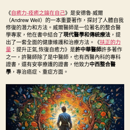
作
發
者
佈
《
自癒力-痊癒之鑰在自己
》是安德魯·威爾
日
（Andrew Weil）的一本重要著作，探討了人體自我
期
修復的潛力和方法。威爾醫師是一位著名的整合醫
學專家，他在書中結合了
，提
現代醫學和傳統療法
出了一套全面的健康維護和治療方法。《
扶正的力
量
：提升正氣,恢復自癒力》是
許多著作
許中華醫師
之一，許醫師除了是中醫師，也有西醫內科的專科
證書，還有安寧療護的證書，他致力
中西整合醫
，專治癌症、重症方面。
學