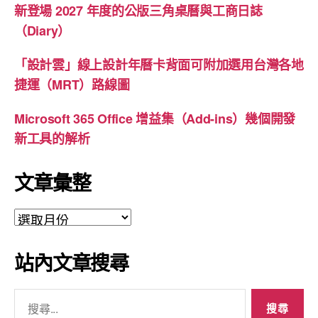
新登場 2027 年度的公版三角桌曆與工商日誌
（Diary）
「設計雲」線上設計年曆卡背面可附加選用台灣各地
捷運（MRT）路線圖
Microsoft 365 Office 增益集（Add-ins）幾個開發
新工具的解析
文章彙整
文
章
彙
站內文章搜尋
整
搜
尋