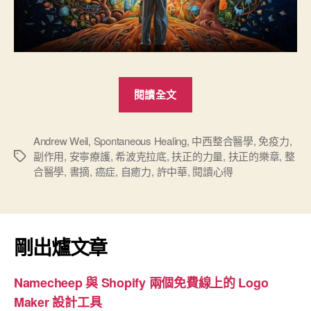
“《自
閱讀全文
癒
力-
痊
Andrew Weil
,
Spontaneous Healing
,
中西整合醫學
,
免疫力
,
副作用
,
安寧療護
,
希波克拉底
,
扶正的力量
,
扶正的樂章
,
整
標
癒
合醫學
,
書摘
,
癌症
,
自癒力
,
許中華
,
閱讀心得
籤
之
鑰
在
自
剛出爐文章
己》
X《扶
Namecheep 與 Shopify 兩個免費線上的 Logo
正
Maker 設計工具
的