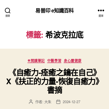
易普印 e知識百科
搜尋
選單
標籤:
希波克拉底
分
❄閱讀筆記
中醫學習
身心靈健康
類
《自癒力-痊癒之鑰在自己》
X《扶正的力量-恢復自癒力》
書摘
作者:
大朱
2024-12-27
文
文
章
章