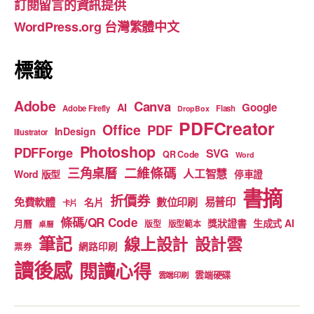
訂閱留言的資訊提供
o
e
WordPress.org 台灣繁體中文
k
標籤
Adobe
Canva
Google
AI
Adobe Firefly
Flash
DropBox
PDFCreator
Office
PDF
InDesign
Illustrator
Photoshop
PDFForge
SVG
QR Code
Word
二維條碼
三角桌曆
人工智慧
Word 版型
停車證
書摘
折價券
免費軟體
數位印刷
易普印
名片
卡片
條碼/QR Code
獎狀證書
生成式 AI
月曆
版型
版型範本
桌曆
筆記
線上設計
設計雲
網路印刷
票券
讀後感
閱讀心得
雲端硬碟
雲端印刷