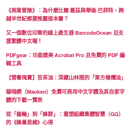
力
《商業冒險》：為什麼比爾·蓋茲與華倫·巴菲特，跨
量-
越半世紀都要推薦這本書？
恢
復
又一個數位印章的線上產生器 BarcodeOcean 且支
自
援繁體中文喔！
癒
PDFgear：功能媲美 Acrobat Pro 且免費的 PDF 編
力》
輯工具
書
摘”
【營養瑰寶】苦茶油：深藏山林間的「東方橄欖油」
貓啃網（Maoken）免費可商用中文字體及其自家字
體的下載一覽表
從「齒輪」到「蜂群」：重塑組織集體智慧（GQ）
的《蜂巢思維》心得