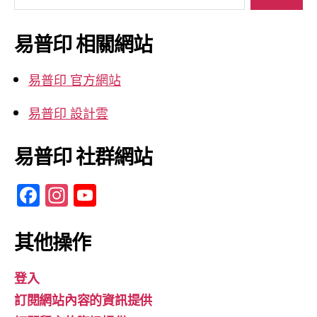
關
鍵
易普印 相關網站
字:
易普印 官方網站
易普印 設計雲
易普印 社群網站
F
In
Y
a
st
o
c
a
u
其他操作
e
gr
T
登入
b
a
u
訂閱網站內容的資訊提供
o
m
b