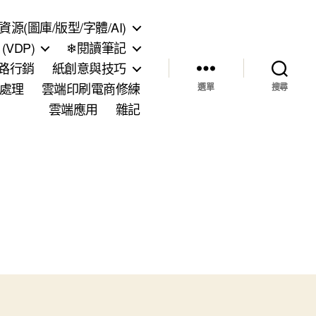
資源(圖庫/版型/字體/AI)
VDP)
❄閱讀筆記
網路行銷
紙創意與技巧
處理
雲端印刷電商修練
選單
搜尋
雲端應用
雜記