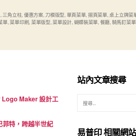
款
式
u
,
三角立柱
,
優惠方案
,
刀模版型
,
單頁菜單
,
摺頁菜單
,
桌上立牌菜
菜單
,
菜單印刷
,
菜單版型
,
菜單設計
,
蝴蝶裝菜單
,
餐廳
,
騎馬釘菜單
菜
單
印
刷”
站內文章搜尋
搜
 Logo Maker 設計工
尋
關
巴菲特，跨越半世紀
鍵
易普印 相關網
字: