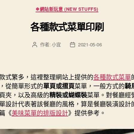
分
❄網站新玩意 (NEW STUFFS)
類
各種款式菜單印刷
作者:
小宜
2021-05-06
文
文
章
章
作
發
者
佈
日
款式繁多，這裡整理網站上提供的
各種款式菜單
期
，從簡單形式的
單頁或摺頁
菜單，一般方式的
騎
頁夾，以及高級的
精裝或蝴蝶裝
菜單。對餐廳經
單設計代表著該餐廳的風格，算是餐廳裝潢設計
篇《
美味菜單的排版設計
》提供參考。