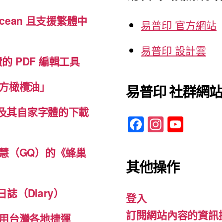
cean 且支援繁體中
易普印 官方網站
易普印 設計雲
免費的 PDF 編輯工具
方橄欖油」
易普印 社群網
體及其自家字體的下載
F
In
Y
a
st
o
c
a
u
慧（GQ）的《蜂巢
其他操作
e
gr
T
b
a
u
誌（Diary）
登入
o
m
b
訂閱網站內容的資訊
o
e
用台灣各地捷運