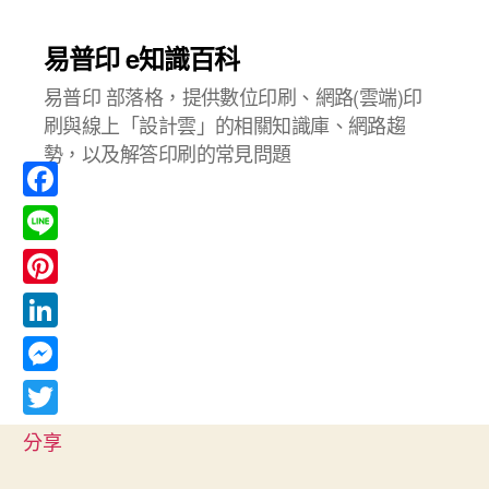
易普印 e知識百科
易普印 部落格，提供數位印刷、網路(雲端)印
刷與線上「設計雲」的相關知識庫、網路趨
勢，以及解答印刷的常見問題
F
a
L
c
i
P
e
n
i
L
b
e
n
i
o
M
t
n
o
e
T
e
分享
k
k
s
w
r
e