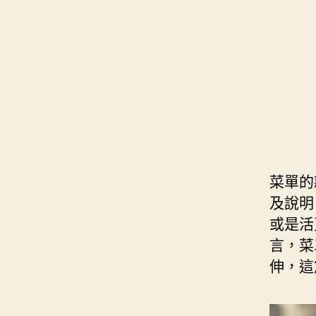
s
i
e
d
e
t
s
I
n
t
t
n
g
e
e
r
r
菜單的
及說明
或是活
言，菜
伸，這