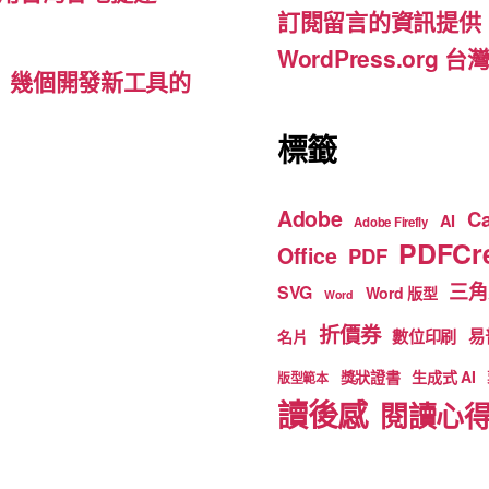
訂閱留言的資訊提供
k
WordPress.org
d-ins）幾個開發新工具的
標籤
Adobe
C
AI
Adobe Firefly
PDFCre
Office
PDF
三角
SVG
Word 版型
Word
折價券
數位印刷
易
名片
獎狀證書
生成式 AI
版型範本
讀後感
閱讀心