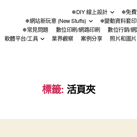
❄DIY 線上設計
❄免費
❄網站新玩意 (New Stuffs)
❄變動資料套印 (
❄常見問題
數位印刷/網路印刷
數位行銷/
軟體平台/工具
業界觀察
案例分享
照片和圖片
標籤:
活頁夾