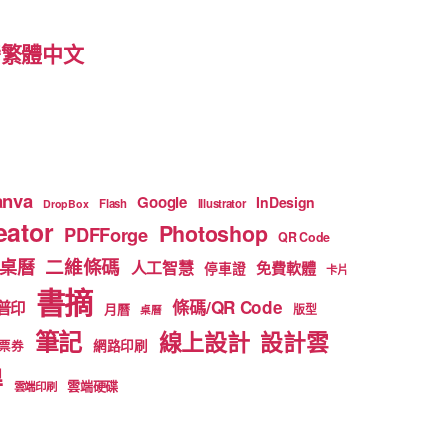
 台灣繁體中文
anva
Google
InDesign
Flash
Illustrator
DropBox
ator
Photoshop
PDFForge
QR Code
二維條碼
桌曆
人工智慧
免費軟體
停車證
卡片
書摘
條碼/QR Code
普印
月曆
版型
桌曆
筆記
線上設計
設計雲
網路印刷
票券
得
雲端硬碟
雲端印刷