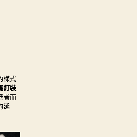
的樣式
馬釘裝
營者而
的延