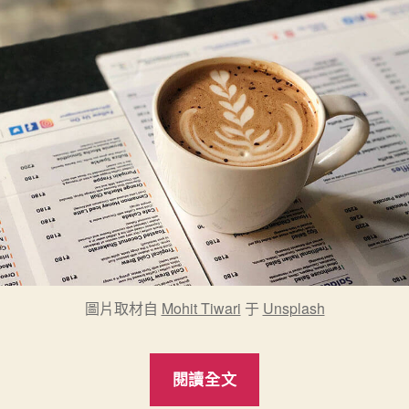
圖片取材自
Mohit Tiwari
于
Unsplash
“各
閱讀全文
種