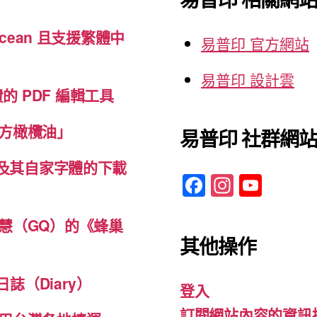
字:
cean 且支援繁體中
易普印 官方網站
易普印 設計雲
免費的 PDF 編輯工具
方橄欖油」
易普印 社群網
體及其自家字體的下載
F
In
Y
a
st
o
c
a
u
慧（GQ）的《蜂巢
其他操作
e
gr
T
b
a
u
誌（Diary）
登入
o
m
b
訂閱網站內容的資訊