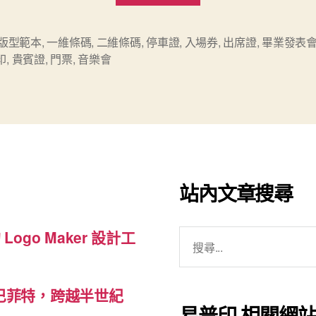
入
場
d版型範本
,
一維條碼
,
二維條碼
,
停車證
,
入場券
,
出席證
,
畢業發表
印
,
貴賓證
,
門票
,
音樂會
券/
門
票
版
型
範
站內文章搜尋
本”
搜
 Logo Maker 設計工
尋
關
巴菲特，跨越半世紀
鍵
易普印 相關網