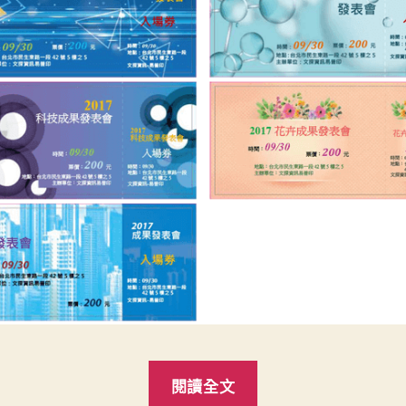
“首
閱讀全文
發