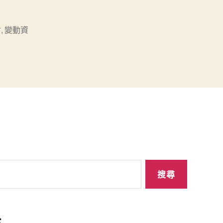
會
,
變動資
站