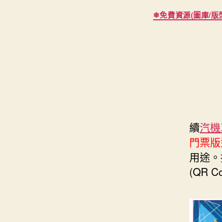
s
i
e
d
❄免費資源(圖庫/版型
e
t
s
I
n
t
t
n
g
e
e
r
r
續
汽機
門票版
用途。
(QR 