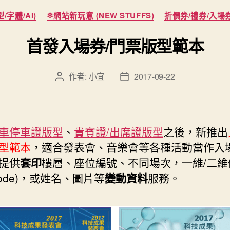
分
/字體/AI)
❄網站新玩意 (NEW STUFFS)
折價券/禮券/入場
類
首發入場券/門票版型範本
作者:
小宜
2017-09-22
文
文
章
章
作
發
者
佈
日
車停車證版型
、
貴賓證/出席證版型
之後，新推出
期
型範本
，適合發表會、音樂會等各種活動當作入
提供
套印
樓層、座位編號、不同場次，一維/二維
Code)，或姓名、圖片等
變動資料
服務。