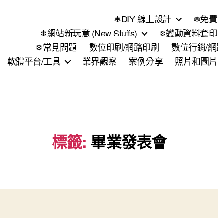
❄DIY 線上設計
❄免費
❄網站新玩意 (New Stuffs)
❄變動資料套印 (
❄常見問題
數位印刷/網路印刷
數位行銷/
軟體平台/工具
業界觀察
案例分享
照片和圖片
標籤:
畢業發表會