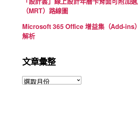
「設計雲」線上設計年曆卡背面可附加選
（MRT）路線圖
Microsoft 365 Office 增益集（Ad
解析
文章彙整
文
章
彙
整