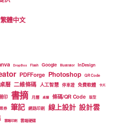
 台灣繁體中文
anva
Google
InDesign
Flash
Illustrator
DropBox
ator
Photoshop
PDFForge
QR Code
二維條碼
桌曆
人工智慧
免費軟體
停車證
卡片
書摘
條碼/QR Code
普印
月曆
版型
桌曆
筆記
線上設計
設計雲
網路印刷
票券
得
雲端硬碟
雲端印刷