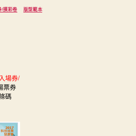
券/摸彩卷
版型範本
入場券/
場票券
條碼