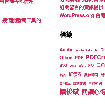
o
e
用台灣各地捷運
訂閱留言的資訊提供
k
WordPress.org
d-ins）幾個開發新工具的
標籤
Adobe
C
AI
Adobe Firefly
PDFCre
Office
PDF
三角
SVG
Word 版型
Word
折價券
數位印刷
易
名片
獎狀證書
生成式 AI
版型範本
讀後感
閱讀心