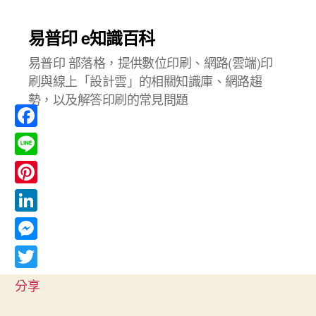
易普印 e知識百科
易普印 部落格，提供數位印刷、網路(雲端)印
刷與線上「設計雲」的相關知識庫、網路趨
勢，以及解答印刷的常見問題
F
a
L
c
i
P
e
n
i
L
b
e
n
i
o
M
t
n
o
e
T
e
分享
k
k
s
w
r
e