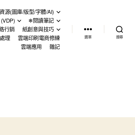
資源(圖庫/版型/字體/AI)
VDP)
❄閱讀筆記
網路行銷
紙創意與技巧
處理
雲端印刷電商修練
選單
搜尋
雲端應用
雜記