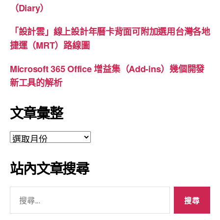
（Diary）
「設計雲」線上設計年曆卡背面可附加選用台灣各地
捷運（MRT）路線圖
Microsoft 365 Office 增益集（Add-ins）幾個開發
新工具的解析
文章彙整
文
章
彙
站內文章搜尋
整
搜
尋
關