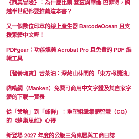
《商業冒險》：為什麼比爾·蓋茲與華倫·巴菲特，跨
越半世紀都要推薦這本書？
又一個數位印章的線上產生器 BarcodeOcean 且支
援繁體中文喔！
PDFgear：功能媲美 Acrobat Pro 且免費的 PDF 編
輯工具
【營養瑰寶】苦茶油：深藏山林間的「東方橄欖油」
貓啃網（Maoken）免費可商用中文字體及其自家字
體的下載一覽表
從「齒輪」到「蜂群」：重塑組織集體智慧（GQ）
的《蜂巢思維》心得
新登場 2027 年度的公版三角桌曆與工商日誌