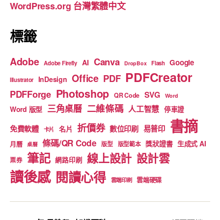
WordPress.org 台灣繁體中文
k
標籤
Adobe
Canva
Google
AI
Adobe Firefly
Flash
DropBox
PDFCreator
Office
PDF
InDesign
Illustrator
Photoshop
PDFForge
SVG
QR Code
Word
二維條碼
三角桌曆
人工智慧
Word 版型
停車證
書摘
折價券
免費軟體
數位印刷
易普印
名片
卡片
條碼/QR Code
獎狀證書
生成式 AI
月曆
版型
版型範本
桌曆
筆記
線上設計
設計雲
網路印刷
票券
讀後感
閱讀心得
雲端硬碟
雲端印刷