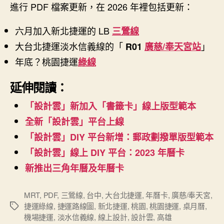
進行 PDF 檔案更新，在 2026 年裡包括更新：
六月加入新北捷運的 LB
三鶯線
大台北捷運淡水信義線的「
」
R01
廣慈/奉天宮站
年底？桃園捷運
綠線
延伸閱讀：
「設計雲」新加入「書籤卡」線上版型範本
全新「設計雲」平台上線
「設計雲」DIY 平台新增：郵政劃撥單版型範本
「設計雲」線上 DIY 平台：2023 年曆卡
新推出三角年曆及年曆卡
MRT
,
PDF
,
三鶯線
,
台中
,
大台北捷運
,
年曆卡
,
廣慈/奉天宮
,
捷運綠線
,
捷運路線圖
,
新北捷運
,
桃園
,
桃園捷運
,
桌月曆
,
標
機場捷運
,
淡水信義線
,
線上設計
,
設計雲
,
高雄
籤