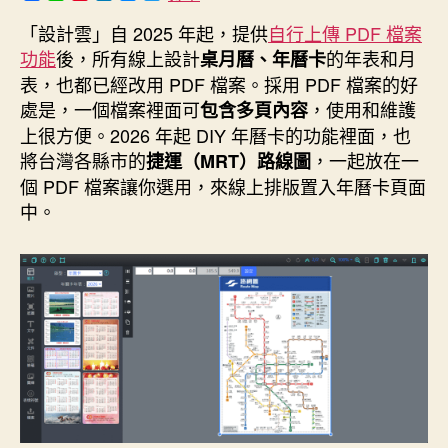
a
i
i
i
e
w
c
n
n
n
s
i
「設計雲」自 2025 年起，提供
自行上傳 PDF 檔案
e
e
t
k
s
t
功能
後，所有線上設計
的年表和月
b
e
e
e
t
桌月曆、年曆卡
o
r
d
n
e
表，也都已經改用 PDF 檔案。採用 PDF 檔案的好
o
e
I
g
r
k
s
n
e
處是，一個檔案裡面可
，使用和維護
包含多頁內容
t
r
上很方便。2026 年起 DIY 年曆卡的功能裡面，也
將台灣各縣市的
，一起放在一
捷運（MRT）路線圖
個 PDF 檔案讓你選用，來線上排版置入年曆卡頁面
中。