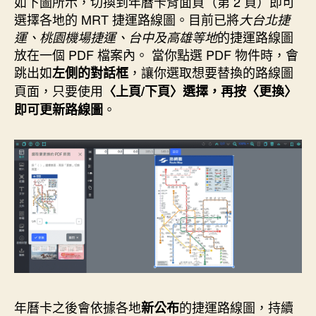
如下圖所示，切換到年曆卡背面頁（第 2 頁）即可
選擇各地的 MRT 捷運路線圖。目前已將
大台北捷
的捷運路線圖
運、桃園機場捷運、台中及高雄等地
放在一個 PDF 檔案內。 當你點選 PDF 物件時，會
跳出如
，讓你選取想要替換的路線圖
左側的對話框
頁面，只要使用
〈上頁/下頁〉選擇，再按〈更換〉
。
即可更新路線圖
年曆卡之後會依據各地
的捷運路線圖，持續
新公布