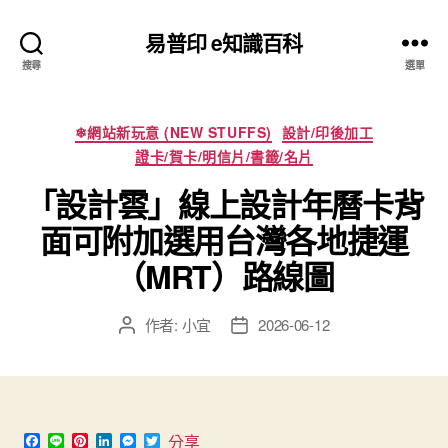
易普印 e知識百科
搜尋
選單
分
❄網站新玩意 (NEW STUFFS)
設計/印後加工
類
證卡/賀卡/明信片/書籤/名片
「設計雲」線上設計年曆卡背
面可附加選用台灣各地捷運
（MRT）路線圖
作者:
小宜
2026-06-12
文
文
章
章
作
發
者
佈
日
期
F
L
P
L
M
T
分享