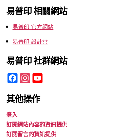
鍵
易普印 相關網站
字:
易普印 官方網站
易普印 設計雲
易普印 社群網站
F
In
Y
a
st
o
c
a
u
其他操作
e
gr
T
登入
b
a
u
訂閱網站內容的資訊提供
o
m
b
訂閱留言的資訊提供
o
e