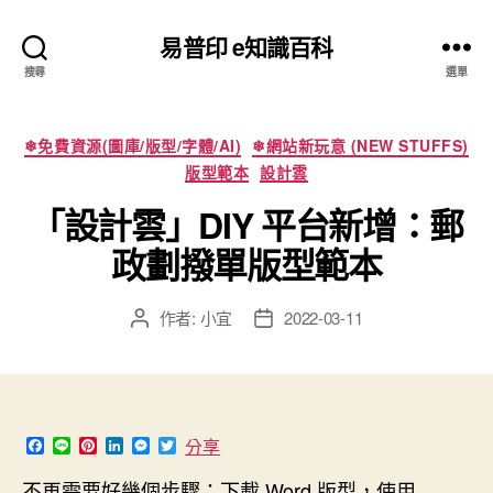
易普印 e知識百科
搜尋
選單
分
❄免費資源(圖庫/版型/字體/AI)
❄網站新玩意 (NEW STUFFS)
類
版型範本
設計雲
「設計雲」DIY 平台新增：郵
政劃撥單版型範本
作者:
小宜
2022-03-11
文
文
章
章
作
發
者
佈
日
期
F
L
P
L
M
T
分享
a
i
i
i
e
w
c
n
n
n
s
i
不再需要好幾個步驟：下載 Word 版型，使用