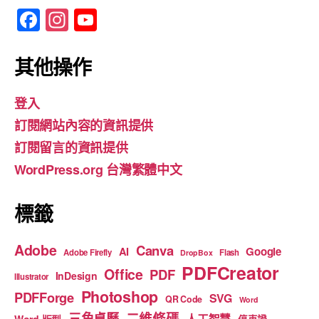
F
In
Y
a
st
o
c
a
u
其他操作
e
gr
T
登入
b
a
u
訂閱網站內容的資訊提供
o
m
b
訂閱留言的資訊提供
o
e
WordPress.org 台灣繁體中文
k
標籤
Adobe
Canva
Google
AI
Adobe Firefly
Flash
DropBox
PDFCreator
Office
PDF
InDesign
Illustrator
Photoshop
PDFForge
SVG
QR Code
Word
二維條碼
三角桌曆
人工智慧
Word 版型