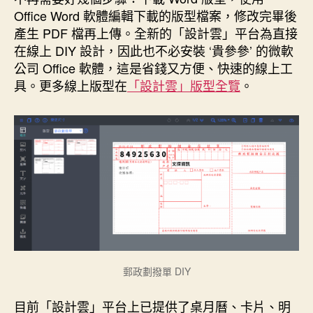
e
e
t
k
s
t
Office Word 軟體編輯下載的版型檔案，修改完畢後
b
e
e
e
t
o
r
d
n
e
產生 PDF 檔再上傳。全新的「設計雲」平台為直接
o
e
I
g
r
k
s
n
e
在線上 DIY 設計，因此也不必安裝 ‘貴參參’ 的微軟
t
r
公司 Office 軟體，這是省錢又方便、快速的線上工
具。更多線上版型在
「設計雲」版型全覽
。
郵政劃撥單 DIY
目前「設計雲」平台上已提供了桌月曆、卡片、明