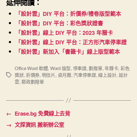
延伸閱讀：
「設計雲」DIY 平台：折價券/禮卷版型範本
「設計雲」DIY 平台：彩色獎狀證書
「設計雲」線上 DIY 平台：2023 年曆卡
「設計雲」線上 DIY 平台：正方形汽車停車證
「設計雲」新加入「書籤卡」線上版型範本
Office Word 軟體
,
Word 版型
,
停車證
,
劃撥單
,
年曆卡
,
彩色
獎狀
,
折價券
,
明信片
,
桌月曆
,
汽車停車證
,
線上設計
,
設計
標
雲
,
郵政劃撥單
籤
←
Erase.bg 免費線上去背
→
文探資訊 搬新辦公室