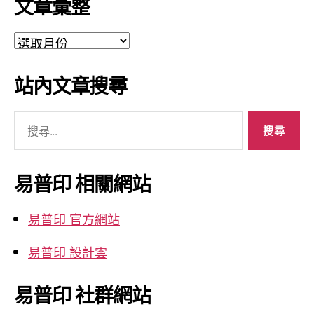
文章彙整
文
章
彙
站內文章搜尋
整
搜
尋
關
鍵
易普印 相關網站
字:
易普印 官方網站
易普印 設計雲
易普印 社群網站