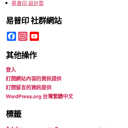
易普印 設計雲
易普印 社群網站
F
In
Y
a
st
o
c
a
u
其他操作
e
gr
T
登入
b
a
u
訂閱網站內容的資訊提供
o
m
b
訂閱留言的資訊提供
o
e
WordPress.org 台灣繁體中文
k
標籤