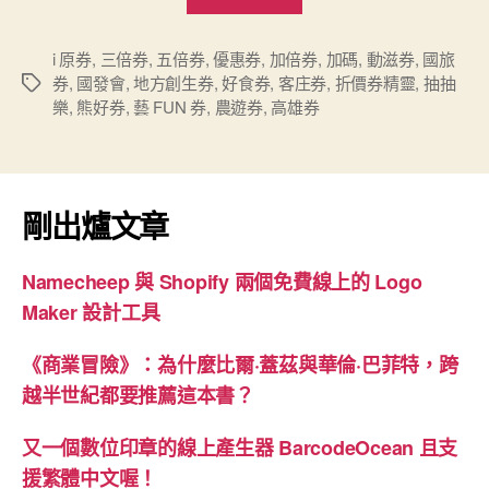
見
萬
「券」
i 原券
,
三倍券
,
五倍券
,
優惠券
,
加倍券
,
加碼
,
動滋券
,
國旅
券
,
國發會
,
地方創生券
,
好食券
,
客庄券
,
折價券精靈
,
抽抽
標
齊
樂
,
熊好券
,
藝 FUN 券
,
農遊券
,
高雄券
籤
發”
剛出爐文章
Namecheep 與 Shopify 兩個免費線上的 Logo
Maker 設計工具
《商業冒險》：為什麼比爾·蓋茲與華倫·巴菲特，跨
越半世紀都要推薦這本書？
又一個數位印章的線上產生器 BarcodeOcean 且支
援繁體中文喔！