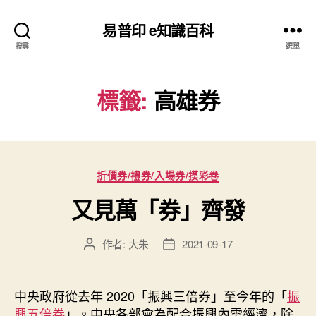
易普印 e知識百科
搜尋
選單
標籤:
高雄券
分
折價券/禮券/入場券/摸彩卷
類
又見萬「券」齊發
作者:
大朱
2021-09-17
文
文
章
章
作
發
者
佈
中央政府從去年 2020「振興三倍券」至今年的「
振
日
興五倍券
」。中央各部會為配合振興內需經濟，除