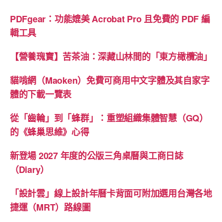
PDFgear：功能媲美 Acrobat Pro 且免費的 PDF 編
輯工具
【營養瑰寶】苦茶油：深藏山林間的「東方橄欖油」
貓啃網（Maoken）免費可商用中文字體及其自家字
體的下載一覽表
從「齒輪」到「蜂群」：重塑組織集體智慧（GQ）
的《蜂巢思維》心得
新登場 2027 年度的公版三角桌曆與工商日誌
（Diary）
「設計雲」線上設計年曆卡背面可附加選用台灣各地
捷運（MRT）路線圖