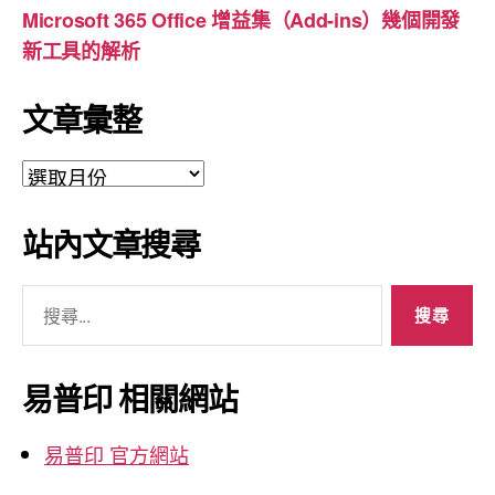
Microsoft 365 Office 增益集（Add-ins）幾個開發
新工具的解析
文章彙整
文
章
彙
站內文章搜尋
整
搜
尋
關
鍵
易普印 相關網站
字:
易普印 官方網站