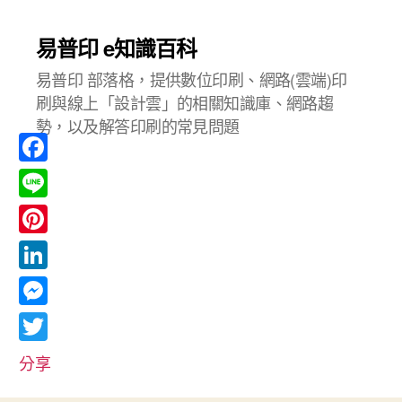
易普印 e知識百科
易普印 部落格，提供數位印刷、網路(雲端)印
刷與線上「設計雲」的相關知識庫、網路趨
勢，以及解答印刷的常見問題
F
a
L
c
i
P
e
n
i
L
b
e
n
i
o
M
t
n
o
e
T
e
分享
k
k
s
w
r
e