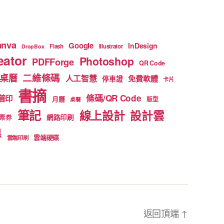
anva
Google
InDesign
Flash
Illustrator
DropBox
ator
Photoshop
PDFForge
QR Code
二維條碼
桌曆
人工智慧
免費軟體
停車證
卡片
書摘
條碼/QR Code
普印
月曆
版型
桌曆
筆記
線上設計
設計雲
網路印刷
票券
得
雲端硬碟
雲端印刷
返回頂端
↑