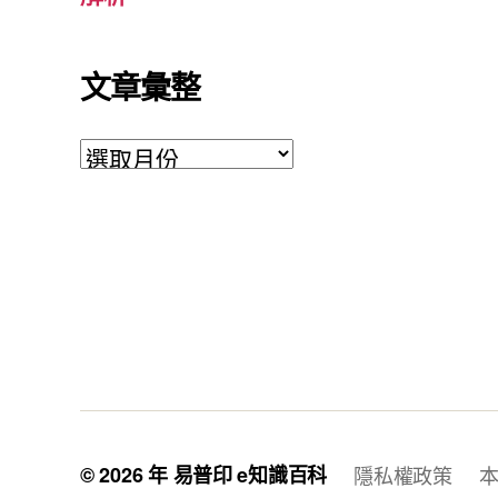
文章彙整
文
章
彙
整
© 2026 年
易普印 e知識百科
隱私權政策
本