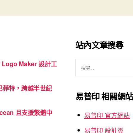
站內文章搜尋
搜
 Logo Maker 設計工
尋
關
巴菲特，跨越半世紀
鍵
易普印 相關網
字:
cean 且支援繁體中
易普印 官方網站
易普印 設計雲