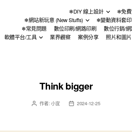
❄DIY 線上設計
❄免費
❄網站新玩意 (New Stuffs)
❄變動資料套印 (
❄常見問題
數位印刷/網路印刷
數位行銷/
軟體平台/工具
業界觀察
案例分享
照片和圖片
Think bigger
作者:
小宜
2024-12-25
文
文
章
章
作
發
者
佈