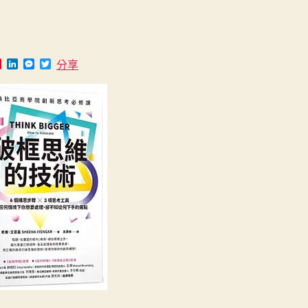
日
期
P
L
M
T
分享
i
i
e
w
n
n
s
i
t
k
s
t
e
e
e
t
r
d
n
e
e
I
g
r
s
n
e
t
r