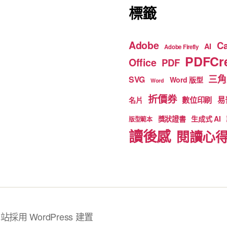
標籤
Adobe
C
AI
Adobe Firefly
PDFCre
Office
PDF
三角
SVG
Word 版型
Word
折價券
數位印刷
易
名片
獎狀證書
生成式 AI
版型範本
讀後感
閱讀心
站採用 WordPress 建置