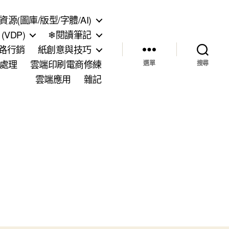
資源(圖庫/版型/字體/AI)
VDP)
❄閱讀筆記
網路行銷
紙創意與技巧
處理
雲端印刷電商修練
選單
搜尋
雲端應用
雜記