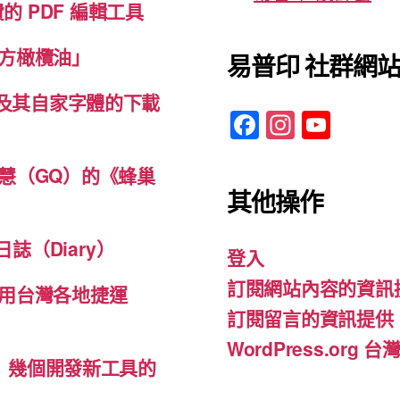
免費的 PDF 編輯工具
方橄欖油」
易普印 社群網
體及其自家字體的下載
F
In
Y
a
st
o
c
a
u
慧（GQ）的《蜂巢
其他操作
e
gr
T
b
a
u
誌（Diary）
登入
o
m
b
訂閱網站內容的資訊
o
e
用台灣各地捷運
訂閱留言的資訊提供
k
WordPress.org
d-ins）幾個開發新工具的