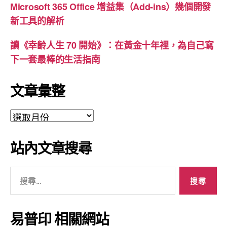
Microsoft 365 Office 增益集（Add-ins）幾個開發
新工具的解析
讀《幸齡人生 70 開始》：在黃金十年裡，為自己寫
下一套最棒的生活指南
文章彙整
文
章
彙
站內文章搜尋
整
搜
尋
關
鍵
易普印 相關網站
字: