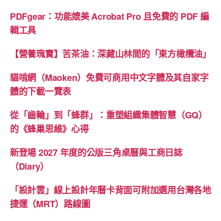
PDFgear：功能媲美 Acrobat Pro 且免費的 PDF 編
輯工具
【營養瑰寶】苦茶油：深藏山林間的「東方橄欖油」
貓啃網（Maoken）免費可商用中文字體及其自家字
體的下載一覽表
從「齒輪」到「蜂群」：重塑組織集體智慧（GQ）
的《蜂巢思維》心得
新登場 2027 年度的公版三角桌曆與工商日誌
（Diary）
「設計雲」線上設計年曆卡背面可附加選用台灣各地
捷運（MRT）路線圖