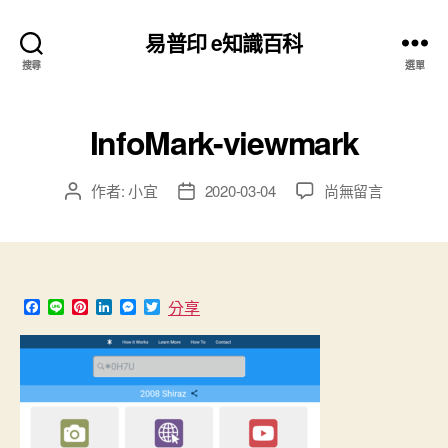
易普印 e知識百科
搜尋
選單
InfoMark-viewmark
在
作者:
小宜
2020-03-04
尚無留言
文
文
〈InfoMark-
章
章
viewmark〉
作
發
中
者
佈
日
期
F
L
P
L
M
T
分享
a
i
i
i
e
w
c
n
n
n
s
i
e
e
t
k
s
t
b
e
e
e
t
o
r
d
n
e
o
e
I
g
r
k
s
n
e
t
r