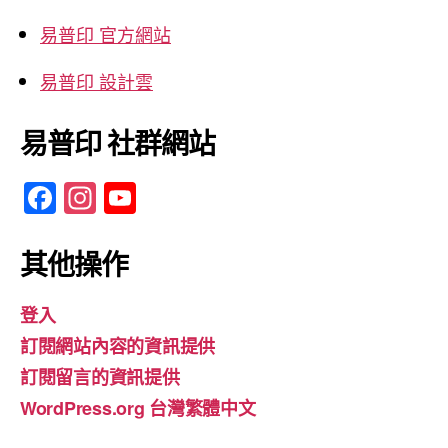
易普印 官方網站
易普印 設計雲
易普印 社群網站
F
In
Y
a
st
o
c
a
u
其他操作
e
gr
T
登入
b
a
u
訂閱網站內容的資訊提供
o
m
b
訂閱留言的資訊提供
o
e
WordPress.org 台灣繁體中文
k