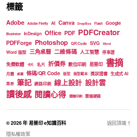
標籤
Adobe
Canva
Google
AI
Adobe Firefly
Flash
DropBox
PDFCreator
Office
PDF
InDesign
Illustrator
Photoshop
PDFForge
SVG
QR Code
Word
二維條碼
三角桌曆
人工智慧
Word 版型
停車證
書摘
折價券
免費軟體
數位印刷
易普印
名片
卡片
條碼/QR Code
獎狀證書
生成式 AI
月曆
版型
版型範本
桌曆
筆記
線上設計
設計雲
網路印刷
票券
讀後感
閱讀心得
雲端硬碟
雲端印刷
© 2026 年
易普印 e知識百科
返回頂端
↑
隱私權政策