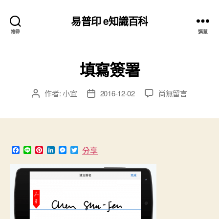
易普印 e知識百科
搜尋
選單
填寫簽署
在
作者:
小宜
2016-12-02
尚無留言
文
文
〈填
章
章
寫
作
發
簽
者
佈
署〉
日
中
期
F
L
P
L
M
T
分享
a
i
i
i
e
w
c
n
n
n
s
i
e
e
t
k
s
t
b
e
e
e
t
o
r
d
n
e
o
e
I
g
r
k
s
n
e
t
r