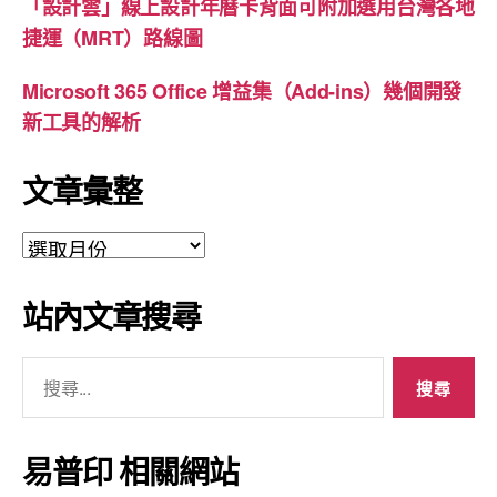
「設計雲」線上設計年曆卡背面可附加選用台灣各地
捷運（MRT）路線圖
Microsoft 365 Office 增益集（Add-ins）幾個開發
新工具的解析
文章彙整
文
章
彙
站內文章搜尋
整
搜
尋
關
鍵
易普印 相關網站
字: