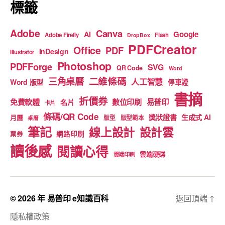
標籤
Adobe
Canva
Google
AI
Adobe Firefly
Flash
DropBox
PDFCreator
Office
PDF
InDesign
Illustrator
Photoshop
PDFForge
SVG
QR Code
Word
二維條碼
三角桌曆
人工智慧
Word 版型
停車證
書摘
折價券
免費軟體
數位印刷
易普印
名片
卡片
條碼/QR Code
獎狀證書
生成式 AI
月曆
版型
版型範本
桌曆
筆記
線上設計
設計雲
網路印刷
票券
讀後感
閱讀心得
雲端硬碟
雲端印刷
© 2026 年
易普印 e知識百科
返回頂端
↑
隱私權政策