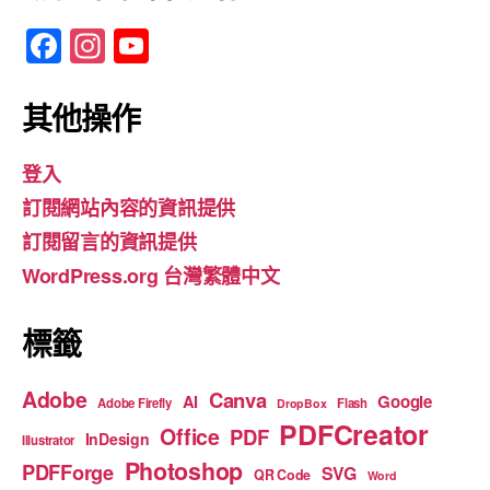
F
In
Y
a
st
o
c
a
u
其他操作
e
gr
T
登入
b
a
u
訂閱網站內容的資訊提供
o
m
b
訂閱留言的資訊提供
o
e
WordPress.org 台灣繁體中文
k
標籤
Adobe
Canva
Google
AI
Adobe Firefly
Flash
DropBox
PDFCreator
Office
PDF
InDesign
Illustrator
Photoshop
PDFForge
SVG
QR Code
Word