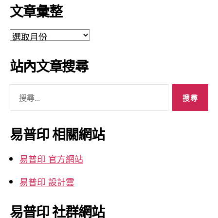
文章彙整
文
章
彙
站內文章搜尋
整
搜
尋
關
鍵
易普印 相關網站
字:
易普印 官方網站
易普印 設計雲
易普印 社群網站