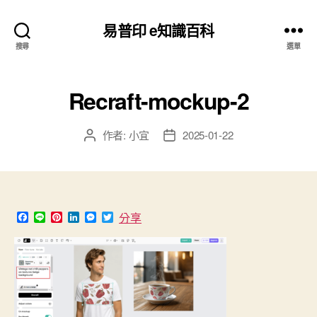
易普印 e知識百科
搜尋
選單
Recraft-mockup-2
作者:
小宜
2025-01-22
文
文
章
章
作
發
者
佈
日
期
F
L
P
L
M
T
分享
a
i
i
i
e
w
c
n
n
n
s
i
e
e
t
k
s
t
b
e
e
e
t
o
r
d
n
e
o
e
I
g
r
k
s
n
e
t
r