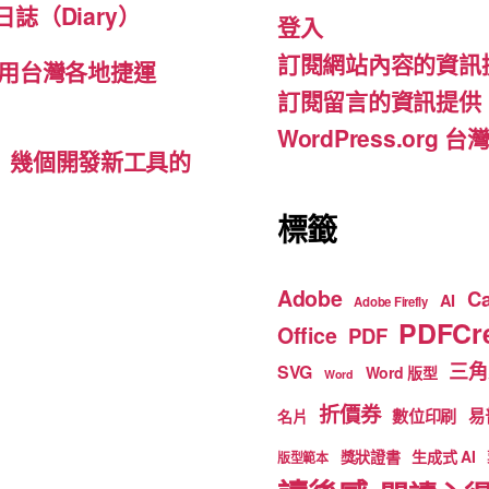
b
a
u
誌（Diary）
登入
o
m
b
訂閱網站內容的資訊
o
e
用台灣各地捷運
訂閱留言的資訊提供
k
WordPress.org
d-ins）幾個開發新工具的
標籤
Adobe
C
AI
Adobe Firefly
PDFCre
Office
PDF
三角
SVG
Word 版型
Word
折價券
數位印刷
易
名片
獎狀證書
生成式 AI
版型範本