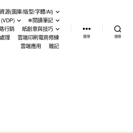
資源(圖庫/版型/字體/AI)
VDP)
❄閱讀筆記
網路行銷
紙創意與技巧
處理
雲端印刷電商修練
選單
搜尋
雲端應用
雜記