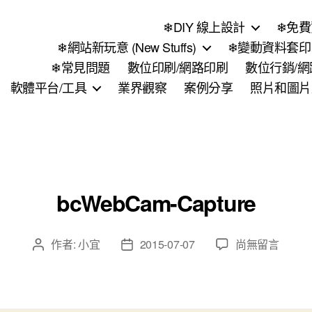
❄DIY 線上設計
❄免費
❄網站新玩意 (New Stuffs)
❄變動資料套印 (
❄常見問題
數位印刷/網路印刷
數位行銷/
軟體平台/工具
業界觀察
案例分享
照片和圖片
bcWebCam-Capture
在
作者:
小宜
2015-07-07
尚無留言
文
文
〈bcWebCam-
章
章
Capture〉
作
發
中
者
佈