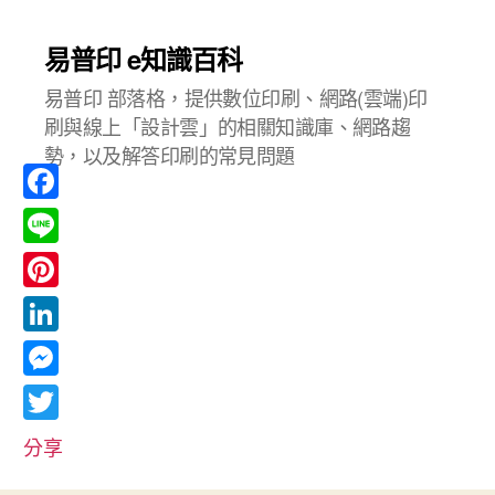
易普印 e知識百科
易普印 部落格，提供數位印刷、網路(雲端)印
刷與線上「設計雲」的相關知識庫、網路趨
勢，以及解答印刷的常見問題
F
a
L
c
i
P
e
n
i
L
b
e
n
i
o
M
t
n
o
e
T
e
分享
k
k
s
w
r
e