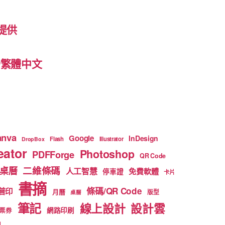
提供
 台灣繁體中文
anva
Google
InDesign
Flash
Illustrator
DropBox
ator
Photoshop
PDFForge
QR Code
二維條碼
桌曆
人工智慧
免費軟體
停車證
卡片
書摘
條碼/QR Code
普印
月曆
版型
桌曆
筆記
線上設計
設計雲
網路印刷
票券