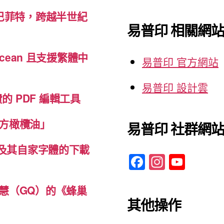
關
巴菲特，跨越半世紀
鍵
易普印 相關網
字:
cean 且支援繁體中
易普印 官方網站
易普印 設計雲
免費的 PDF 編輯工具
方橄欖油」
易普印 社群網
體及其自家字體的下載
F
In
Y
a
st
o
c
a
u
慧（GQ）的《蜂巢
其他操作
e
gr
T