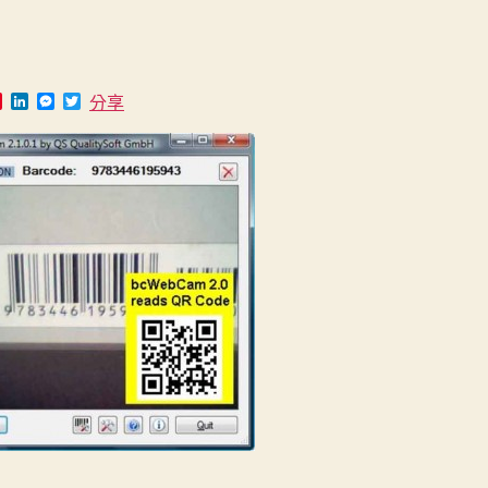
日
期
P
L
M
T
分享
i
i
e
w
n
n
s
i
t
k
s
t
e
e
e
t
r
d
n
e
e
I
g
r
s
n
e
t
r