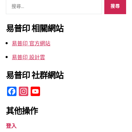
搜
尋
關
鍵
易普印 相關網站
字:
易普印 官方網站
易普印 設計雲
易普印 社群網站
F
In
Y
a
st
o
c
a
u
其他操作
e
gr
T
登入
b
a
u