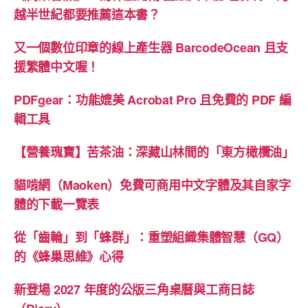
年
越半世紀都要推薦這本書？
裡，
為
又一個數位印章的線上產生器 BarcodeOcean 且支
自
援繁體中文喔！
己
PDFgear：功能媲美 Acrobat Pro 且免費的 PDF 編
寫
輯工具
下
一
【營養瑰寶】苦茶油：深藏山林間的「東方橄欖油」
套
最
貓啃網（Maoken）免費可商用中文字體及其自家字
棒
體的下載一覽表
的
生
從「齒輪」到「蜂群」：重塑組織集體智慧（GQ）
活
的《蜂巢思維》心得
指
南”
新登場 2027 年度的公版三角桌曆與工商日誌