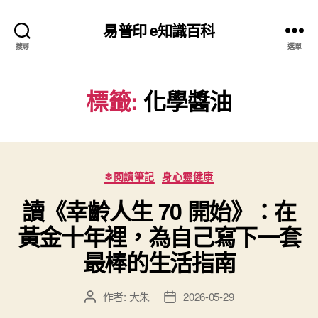
易普印 e知識百科
搜尋
選單
標籤:
化學醬油
分
❄閱讀筆記
身心靈健康
類
讀《幸齡人生 70 開始》：在
黃金十年裡，為自己寫下一套
最棒的生活指南
作者:
大朱
2026-05-29
文
文
章
章