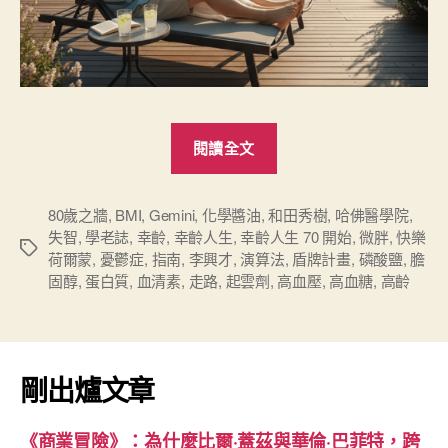
“讀
閱讀全文
《幸
齡
人
80歲之牆
,
BMI
,
Gemini
,
化學醬油
,
和田秀樹
,
哈佛醫學院
,
失智
,
學老誌
,
幸齡
,
幸齡人生
,
幸齡人生 70 開始
,
微胖
,
快樂
生
標
荷爾蒙
,
憂鬱症
,
指南
,
李興才
,
演算法
,
盾牌計畫
,
磷酸鹽
,
膽
70
籤
固醇
,
蛋白質
,
血清素
,
走路
,
起雲劑
,
高血壓
,
高血糖
,
高齡
開
始》：
在
黃
剛出爐文章
金
十
《商業冒險》：為什麼比爾·蓋茲與華倫·巴菲特，跨