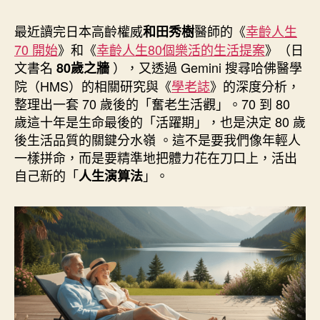
作
發
者
佈
最近讀完日本高齡權威
醫師的《
幸齡人生
和田秀樹
日
70 開始
》和《
幸齡人生80個樂活的生活提案
》（日
期
文書名
），又透過 Gemini 搜尋哈佛醫學
80歲之牆
院（HMS）的相關研究與《
學老誌
》的深度分析，
整理出一套 70 歲後的「奮老生活觀」。70 到 80
歲這十年是生命最後的「活躍期」，也是決定 80 歲
後生活品質的關鍵分水嶺 。這不是要我們像年輕人
一樣拼命，而是要精準地把體力花在刀口上，活出
自己新的「
」。
人生演算法