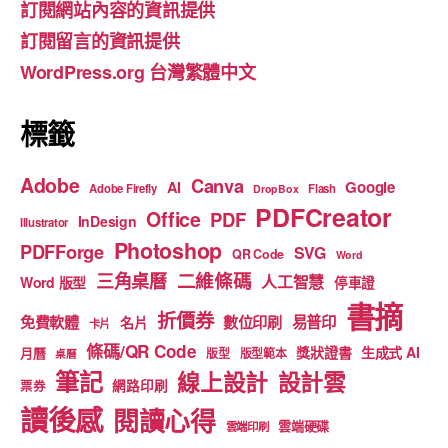
訂閱網站內容的資訊提供
o
m
b
訂閱留言的資訊提供
o
e
WordPress.org 台灣繁體中文
k
標籤
Adobe
Canva
Google
AI
Adobe Firefly
Flash
DropBox
PDFCreator
Office
PDF
InDesign
Illustrator
Photoshop
PDFForge
SVG
QR Code
Word
二維條碼
三角桌曆
人工智慧
Word 版型
停車證
書摘
折價券
免費軟體
數位印刷
易普印
名片
卡片
條碼/QR Code
獎狀證書
生成式 AI
月曆
版型
版型範本
桌曆
筆記
線上設計
設計雲
網路印刷
票券
讀後感
閱讀心得
雲端硬碟
雲端印刷