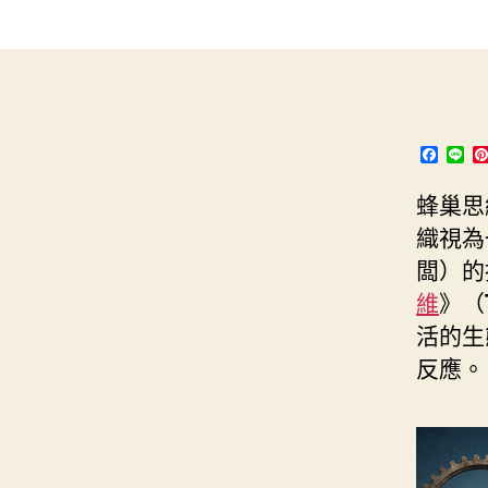
s
i
e
d
e
t
s
I
n
t
t
n
g
e
e
r
F
L
a
i
r
c
n
蜂巢思
e
e
b
織視為
o
o
闆）的指
k
維
》（
活的生
反應。