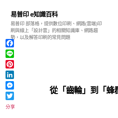
易普印 e知識百科
易普印 部落格，提供數位印刷、網路(雲端)印
刷與線上「設計雲」的相關知識庫、網路趨
勢，以及解答印刷的常見問題
F
a
L
c
i
P
e
n
i
L
b
從「齒輪」到「蜂
e
n
i
o
M
t
n
o
e
T
e
分享
k
k
s
w
r
e