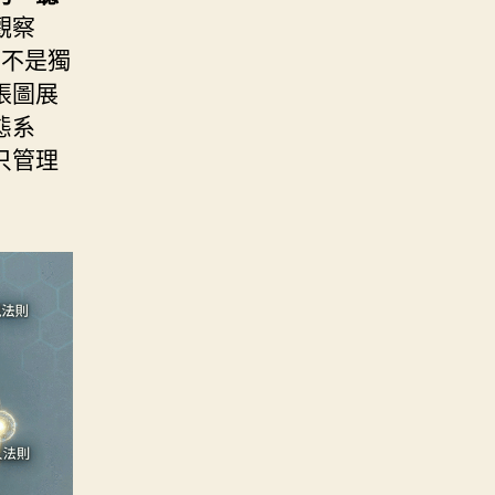
觀察
們不是獨
張圖展
態系
只管理