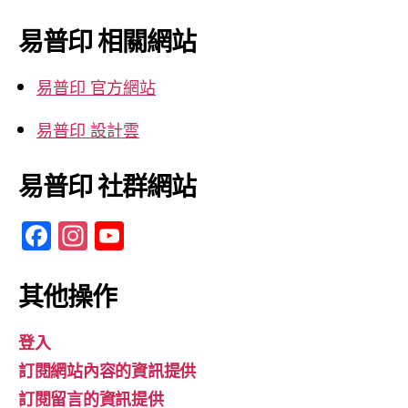
關
鍵
易普印 相關網站
字:
易普印 官方網站
易普印 設計雲
易普印 社群網站
F
In
Y
a
st
o
c
a
u
其他操作
e
gr
T
登入
b
a
u
訂閱網站內容的資訊提供
o
m
b
訂閱留言的資訊提供