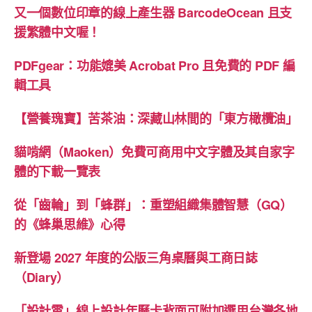
智
又一個數位印章的線上產生器 BarcodeOcean 且支
慧
援繁體中文喔！
（GQ）
的
PDFgear：功能媲美 Acrobat Pro 且免費的 PDF 編
《蜂
輯工具
巢
思
【營養瑰寶】苦茶油：深藏山林間的「東方橄欖油」
維》
貓啃網（Maoken）免費可商用中文字體及其自家字
心
體的下載一覽表
得”
從「齒輪」到「蜂群」：重塑組織集體智慧（GQ）
的《蜂巢思維》心得
新登場 2027 年度的公版三角桌曆與工商日誌
（Diary）
「設計雲」線上設計年曆卡背面可附加選用台灣各地