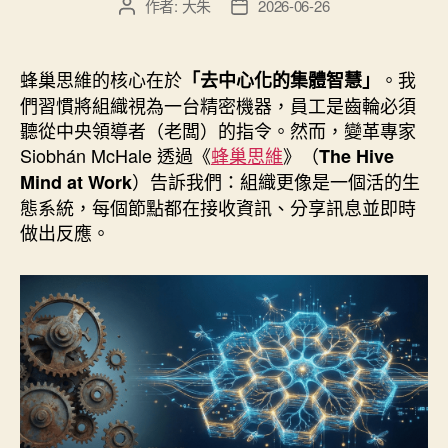
作者:
大朱
2026-06-26
文
文
章
章
作
發
者
佈
蜂巢思維的核心在於
。我
「去中心化的集體智慧」
日
們習慣將組織視為一台精密機器，員工是齒輪必須
期
聽從中央領導者（老闆）的指令。然而，變革專家
Siobhán McHale 透過《
蜂巢思維
》（
The Hive
）告訴我們：組織更像是一個活的生
Mind at Work
態系統，每個節點都在接收資訊、分享訊息並即時
做出反應。