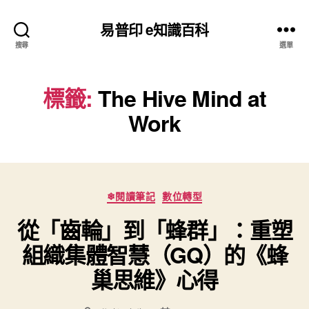
易普印 e知識百科
搜尋
選單
標籤:
The Hive Mind at
Work
分
❄閱讀筆記
數位轉型
類
從「齒輪」到「蜂群」：重塑
組織集體智慧（GQ）的《蜂
巢思維》心得