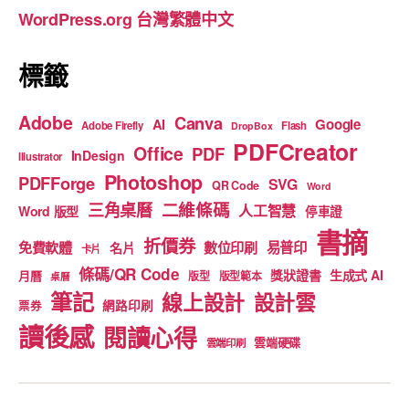
o
e
WordPress.org 台灣繁體中文
k
標籤
Adobe
Canva
Google
AI
Adobe Firefly
Flash
DropBox
PDFCreator
Office
PDF
InDesign
Illustrator
Photoshop
PDFForge
SVG
QR Code
Word
二維條碼
三角桌曆
人工智慧
Word 版型
停車證
書摘
折價券
免費軟體
數位印刷
易普印
名片
卡片
條碼/QR Code
獎狀證書
生成式 AI
月曆
版型
版型範本
桌曆
筆記
線上設計
設計雲
網路印刷
票券
讀後感
閱讀心得
雲端硬碟
雲端印刷