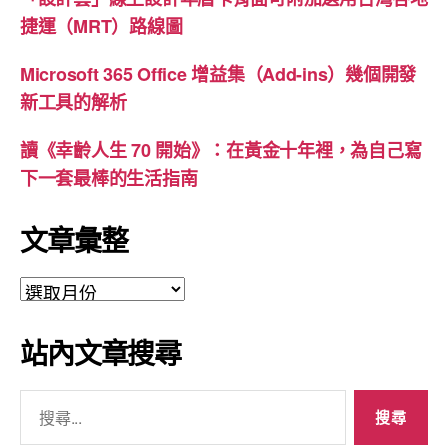
捷運（MRT）路線圖
Microsoft 365 Office 增益集（Add-ins）幾個開發
新工具的解析
讀《幸齡人生 70 開始》：在黃金十年裡，為自己寫
下一套最棒的生活指南
文章彙整
文
章
彙
站內文章搜尋
整
搜
尋