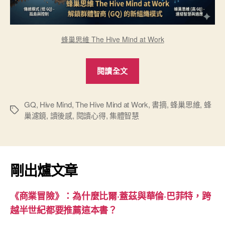
蜂巢思維 The Hive Mind at Work
“從
閱讀全文
「齒
輪」
到
GQ
,
Hive Mind
,
The Hive Mind at Work
,
書摘
,
蜂巢思維
,
蜂
標
巢濾鏡
,
讀後感
,
閱讀心得
,
集體智慧
「蜂
籤
群」：
重
塑
剛出爐文章
組
織
《商業冒險》：為什麼比爾·蓋茲與華倫·巴菲特，跨
集
越半世紀都要推薦這本書？
體