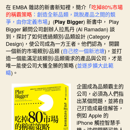
在 EMBA 雜誌的新書新知裡，簡介「
吃掉80%市場
的稱霸策略
：創造全新品類，跳脫產品之間的競
爭，由你定義市場
」(
) 新書中， Play
Play Bigger
Bigger 顧問公司創辦人拉馬丹 (Al Ramadan) 談
到，探討了如何透過類別/品類設計 (Category
Design)，使公司成為一方王者。他們認為， 開闢
一個新的市場類別/品類 (
自己挖一個新池塘
)，並打
造一個能滿足該類別/品類需求的產品與公司，才是
唯一能使公司大獲全勝的策略 (
並逐步擴大此範
疇
)。
企圖成為品類霸主的
公司，必須為人們指
出某個問題，並將自
己打造成最佳解答，
例如 Apple 的
iPhone 觸控智慧手
機。這個問題可能人