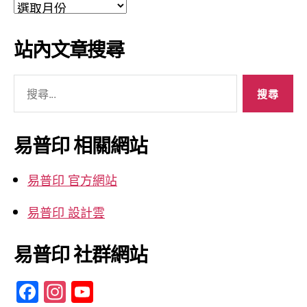
文
章
彙
站內文章搜尋
整
搜
尋
關
鍵
易普印 相關網站
字:
易普印 官方網站
易普印 設計雲
易普印 社群網站
F
In
Y