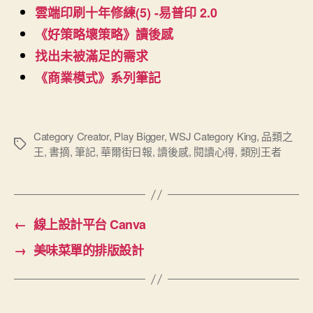
雲端印刷十年修練(5) -易普印 2.0
《好策略壞策略》讀後感
找出未被滿足的需求
《商業模式》系列筆記
Category Creator
,
Play Bigger
,
WSJ Category King
,
品類之
標
王
,
書摘
,
筆記
,
華爾街日報
,
讀後感
,
閱讀心得
,
類別王者
籤
←
線上設計平台 Canva
→
美味菜單的排版設計