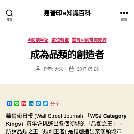
易普印 e知識百科
搜尋
選單
分
❄閱讀筆記
數位轉型
雲端印刷電商修練
類
成為品類的創造者
作者:
大朱
2017-05-26
文
文
章
章
作
發
者
佈
日
期
F
L
P
L
M
T
分享
a
i
i
i
e
w
c
n
n
n
s
i
華爾街日報 (Wall Street Journal) 「
WSJ Category
e
e
t
k
s
t
b
e
e
e
t
」每年會挑選出各個領域的「品類之王」。
Kings
o
r
d
n
e
所謂品類之王 (類別王者) 是指創造出某個領域市
o
e
I
g
r