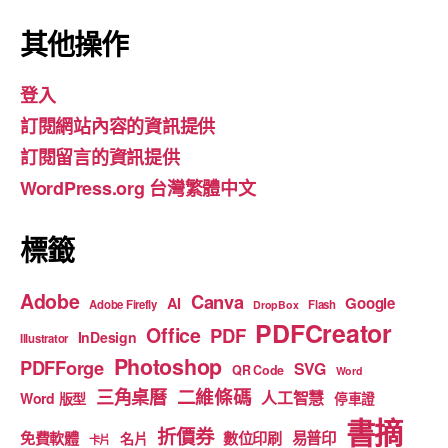
a
st
o
c
a
u
其他操作
e
gr
T
登入
b
a
u
訂閱網站內容的資訊提供
o
m
b
訂閱留言的資訊提供
o
e
WordPress.org 台灣繁體中文
k
標籤
Adobe
Canva
Google
AI
Adobe Firefly
Flash
DropBox
PDFCreator
Office
PDF
InDesign
Illustrator
Photoshop
PDFForge
SVG
QR Code
Word
二維條碼
三角桌曆
人工智慧
Word 版型
停車證
書摘
折價券
免費軟體
數位印刷
易普印
名片
卡片