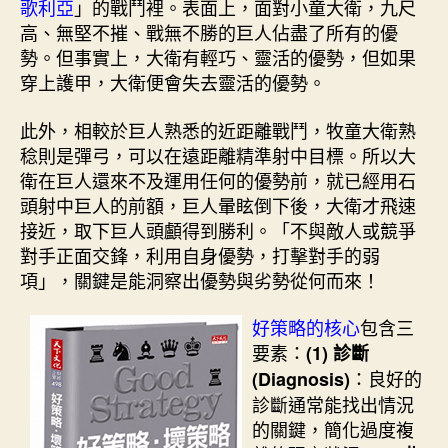
歌利亞
」的戰鬥裡。表面上，面對小童大衛，九尺
高、無堅不摧、戰無不勝的巨人佔盡了所有的優
勢。但事實上，大衛有輕巧、靈活的優勢，但如果
穿上護甲，大衛便會失去靈活的優勢。
此外，相較於巨人熟悉的近距離戰鬥，牧童大衛熟
稔則是彈弓，可以在遠距離精準射中目標。所以大
衛在巨人還來不及運用任何的優勢前，就已經用石
頭射中巨人的前額，巨人暈眩倒下後，大衛才飛速
接近，取下巨人頭顱得到勝利。「不與敵人或競爭
對手正面交鋒，利用自身優勢，打擊對手的弱
項」，關鍵是能洞察出優勢與劣勢從何而來！
好策略的核心
包含三
要素：
(1) 診斷
：良好的
(Diagnosis)
診斷通常能找出情況
的關鍵，簡化過度複