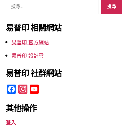
搜
尋
關
鍵
易普印 相關網站
字:
易普印 官方網站
易普印 設計雲
易普印 社群網站
F
In
Y
a
st
o
c
a
u
其他操作
e
gr
T
登入
b
a
u