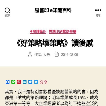
易普印 e知識百科
搜尋
選單
分
❄閱讀筆記
雲端印刷電商修練
類
《好策略壞策略》讀後感
作者:
大朱
2016-02-05
文
文
章
章
作
發
者
佈
日
期
F
L
P
L
M
T
分享
a
i
i
i
e
w
c
n
n
n
s
i
其實，我不是特別喜歡看些談經營策略的書，因為
e
e
t
k
s
t
都是口號式的策略理論；明年業績成長15%、成為
b
e
e
e
t
o
r
d
n
e
亞洲第一等等。大企業經營者以為訂下這些空泛的
o
e
I
g
r