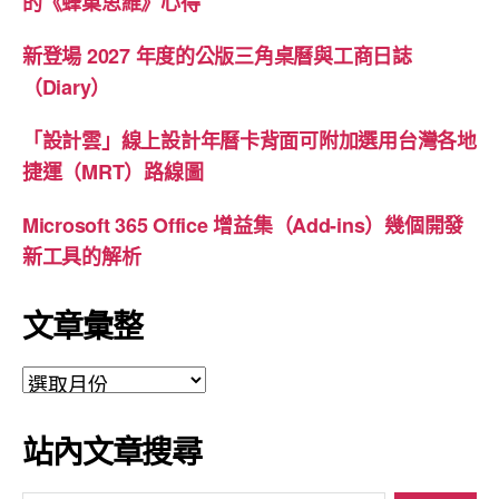
的《蜂巢思維》心得
新登場 2027 年度的公版三角桌曆與工商日誌
（Diary）
「設計雲」線上設計年曆卡背面可附加選用台灣各地
捷運（MRT）路線圖
Microsoft 365 Office 增益集（Add-ins）幾個開發
新工具的解析
文章彙整
文
章
彙
站內文章搜尋
整