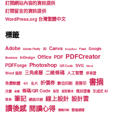
訂閱網站內容的資訊提供
o
m
b
訂閱留言的資訊提供
o
e
WordPress.org 台灣繁體中文
k
標籤
Adobe
Canva
Google
AI
Adobe Firefly
Flash
DropBox
PDFCreator
Office
PDF
InDesign
Illustrator
Photoshop
PDFForge
SVG
QR Code
Word
二維條碼
三角桌曆
人工智慧
Word 版型
停車證
書摘
折價券
免費軟體
數位印刷
易普印
名片
卡片
條碼/QR Code
獎狀證書
生成式 AI
月曆
版型
版型範本
桌曆
筆記
線上設計
設計雲
網路印刷
票券
讀後感
閱讀心得
雲端硬碟
雲端印刷