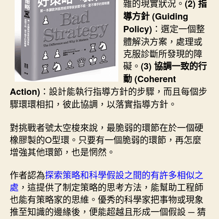
雜的現實狀況。
(2) 指
導方針 (Guiding
：選定一個整
Policy)
體解決方案，處理或
克服診斷所發現的障
礙。
(3) 協調一致的行
動 (Coherent
：設計能執行指導方針的步驟，而且每個步
Action)
驟環環相扣，彼此協調，以落實指導方針。
對挑戰者號太空梭來說，最脆弱的環節在於一個硬
橡膠製的O型環。只要有一個脆弱的環節，再怎麼
增強其他環節，也是惘然。
作者認為
探索策略和科學假設之間的有許多相似之
處
，這提供了制定策略的思考方法，能幫助工程師
也能有策略家的思維。優秀的科學家把事物或現象
推至知識的邊緣後，便能超越且形成一個假設 ─ 猜