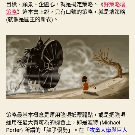
k
s
n
e
目標、願景、企圖心，就是擬定策略。《
好策略壞
t
r
策略
》這本書上說，只有口號的策略，就是壞策略
(就像是國王的新衣)。
策略最基本概念是運用強項抵禦弱點，或是把強項
運用在最大有可為的機會上，即是波特 (Michael
Porter) 所謂的「競爭優勢」。在「
牧童大衛與巨人