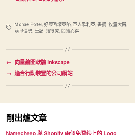
Michael Porter
,
好策略壞策略
,
巨人歌利亞
,
書摘
,
牧童大衛
,
標
競爭優勢
,
筆記
,
讀後感
,
閱讀心得
籤
←
向量繪圖軟體 Inkscape
→
適合行動裝置的公司網站
剛出爐文章
Namecheep 與 Shopify 兩個免費線上的 Logo