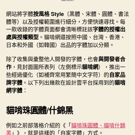
網站將字體
（黑體、宋體、圓體、書法
按風格 Style
體等）以及授權範圍進行細分，方便快速尋找。每
一款收錄的字體頁面都會清晰標註該
字體的授權出
。貓啃網還按照中國、台灣、香港、
處與授權類型
日本和外國（如韓國）出品的字體加以分類。
除了收集與彙整他人開發的字體，也會
與開發者合
，見封面圖所表列（左側標示
），推出一
作
貓啃網
些經過優化（如補齊常用繁簡中文字符）的
自家品
。以下列出幾款在設計雲平台採用到的
牌字體
貓啃
：
網字體
貓啃珠圓體/什錦黑
例如之前部落格介紹的《「
貓啃珠圓體、貓啃什錦
黑
」》，就是這樣的「自家字體」方式。