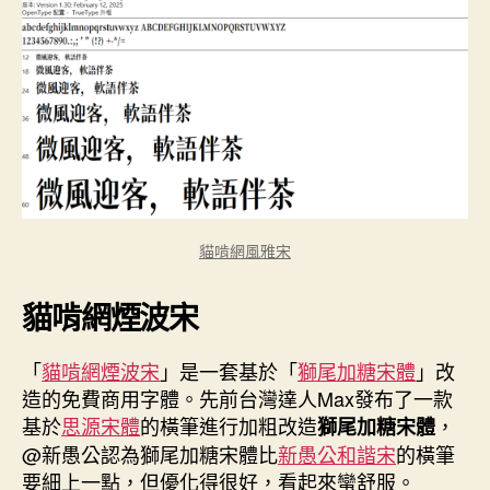
貓啃網風雅宋
貓啃網煙波宋
「
貓啃網煙波宋
」是一套基於「
獅尾加糖宋體
」改
造的免費商用字體。先前台灣達人Max發布了一款
基於
思源宋體
的橫筆進行加粗改造
，
獅尾加糖宋體
@新愚公認為獅尾加糖宋體比
新愚公和諧宋
的橫筆
要細上一點，但優化得很好，看起來蠻舒服。