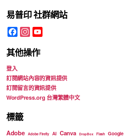
易普印 社群網站
F
In
Y
a
st
o
c
a
u
其他操作
e
gr
T
登入
b
a
u
訂閱網站內容的資訊提供
o
m
b
訂閱留言的資訊提供
o
e
WordPress.org 台灣繁體中文
k
標籤
Adobe
Canva
Google
AI
Adobe Firefly
Flash
DropBox