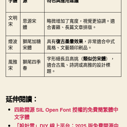
字體
源
特色與應用建議
文明
思源宋
略微增加了寬度，視覺更協調。適
宋
體
合書籍、長篇文章排版。
煙波
獅尾加糖
具有
復古墨暈效果
，非常適合中式
宋
宋體
風格、文藝類印刷品。
字形細長且高挑（
類似仿宋體
），
風雅
獅尾四季
適合古風、詩詞或高雅的設計標
宋
春
題。
延伸閱讀：
四款開源 SIL Open Font 授權的免費簡繁體中
文字體
「設計雲」DIY 線上平台：2025 版免費開源中