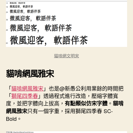
貓啃網文明宋
貓啃網風雅宋
「
貓啃網風雅宋
」也是@新愚公利用業餘的時間把
「
獅尾四季春
」透過程式進行改造，壓縮字體寬
度，並把字體向上拔高，
。
有點類似仿宋字體
貓啃
只有一個字重，採用獅尾四季春 SC-
網風雅宋
Bold。