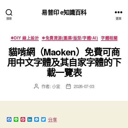
易普印 e知識百科
搜尋
選單
分
❄DIY 線上設計
❄免費資源(圖庫/版型/字體/AI)
字體相關
類
貓啃網（Maoken）免費可商
用中文字體及其自家字體的下
載一覽表
作者:
小宜
2026-07-03
文
文
章
章
作
發
者
佈
日
期
F
L
P
L
M
T
分享
a
i
i
i
e
w