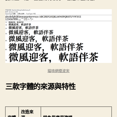
貓啃網煙波宋
三款字體的來源與特性
改造來