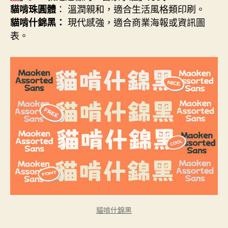
： 溫潤親和，適合生活風格類印刷。
貓啃珠圓體
現代感強，適合商業海報或資訊圖
貓啃什錦黑：
表。
貓啃什錦黑