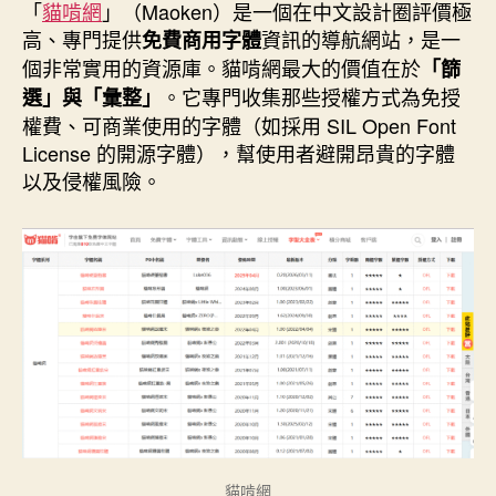
c
n
n
n
s
i
「
貓啃網
」（Maoken）是一個在中文設計圈評價極
e
e
t
k
s
t
高、專門提供
資訊的導航網站，是一
b
e
e
e
t
免費商用字體
o
r
d
n
e
個非常實用的資源庫。貓啃網最大的價值在於
「篩
o
e
I
g
r
k
s
n
e
。它專門收集那些授權方式為免授
選」與「彙整」
t
r
權費、可商業使用的字體（如採用 SIL Open Font
License 的開源字體），幫使用者避開昂貴的字體
以及侵權風險。
貓啃網