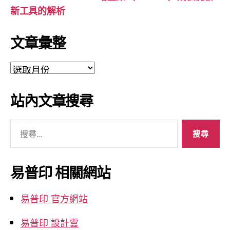
新工具的解析
文章彙整
文
章
彙
站內文章搜尋
整
搜
尋
關
鍵
易普印 相關網站
字:
易普印 官方網站
易普印 設計雲