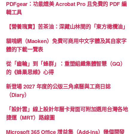
PDFgear：功能媲美 Acrobat Pro 且免費的 PDF 編
輯工具
【營養瑰寶】苦茶油：深藏山林間的「東方橄欖油」
貓啃網（Maoken）免費可商用中文字體及其自家字
體的下載一覽表
從「齒輪」到「蜂群」：重塑組織集體智慧（GQ）
的《蜂巢思維》心得
新登場 2027 年度的公版三角桌曆與工商日誌
（Diary）
「設計雲」線上設計年曆卡背面可附加選用台灣各地
捷運（MRT）路線圖
Microsoft 365 Office 增益集（Add-ins）幾個開發