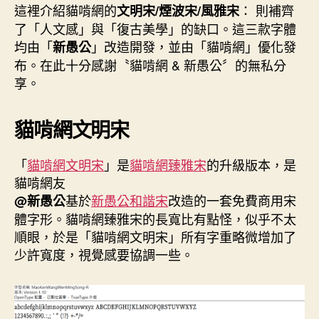
這裡介紹貓啃網的
： 則補齊
文明
宋
/煙波
宋
/風雅宋
了「人文感」與「復古美學」的缺口。這三款字體
均由「
」改造開發，並由「貓啃網」優化發
新愚公
布。在此十分感謝〝貓啃網 & 新愚公〞的無私分
享。
貓啃網文明宋
「
貓啃網文明宋
」是
貓啃網臻雅宋
的升級版本，是
貓啃網友
基於
新愚公和諧宋
改造的一套免費商用宋
@新愚公
體字形。貓啃網臻雅宋的長寬比有點怪，似乎不太
順眼，於是「貓啃網文明宋」所有字重略微增加了
少許寬度，視覺感要協調一些。