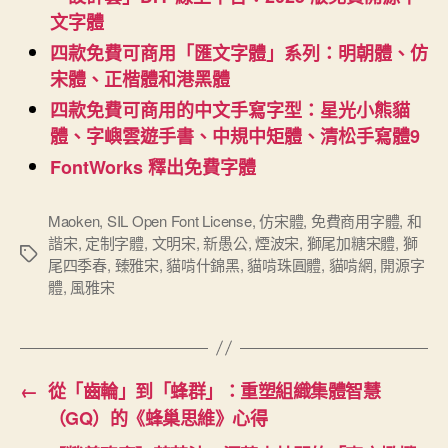
文字體
四款免費可商用「匯文字體」系列：明朝體、仿
宋體、正楷體和港黑體
四款免費可商用的中文手寫字型：星光小熊貓
體、字嶼雲遊手書、中規中矩體、清松手寫體9
FontWorks 釋出免費字體
Maoken
,
SIL Open Font License
,
仿宋體
,
免費商用字體
,
和
諧宋
,
定制字體
,
文明宋
,
新愚公
,
煙波宋
,
獅尾加糖宋體
,
獅
標
尾四季春
,
臻雅宋
,
貓啃什錦黑
,
貓啃珠圓體
,
貓啃網
,
開源字
籤
體
,
風雅宋
←
從「齒輪」到「蜂群」：重塑組織集體智慧
（GQ）的《蜂巢思維》心得