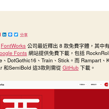
作
發
者
佈
日
期
P
L
M
T
分享
i
i
e
w
n
n
s
i
的
FontWorks
公司最近釋出 8 款免費字體，其中有
t
k
s
t
e
e
e
t
oogle Fonts
網站提供免費下載，包括 RocknRol
r
d
n
e
e
I
g
r
e、DotGothic16、Train、Stick。而 Rampart、K
s
n
e
t
r
lar 和SemiBold 這3款則需從
GitHub
下載。