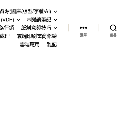
資源(圖庫/版型/字體/AI)
VDP)
❄閱讀筆記
網路行銷
紙創意與技巧
處理
雲端印刷電商修練
選單
搜尋
雲端應用
雜記