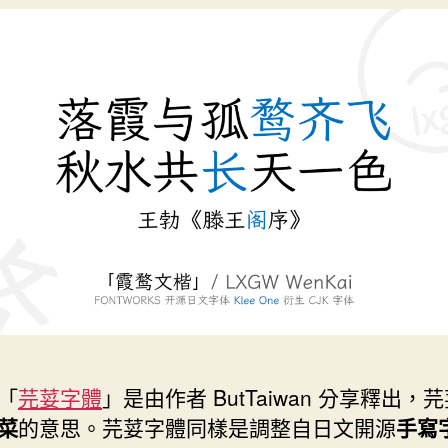
「
芫荽字體
」是由作者 ButTaiwan 分享釋出，
菜
的意思。芫荽字體同樣是調整自日文開源
手寫