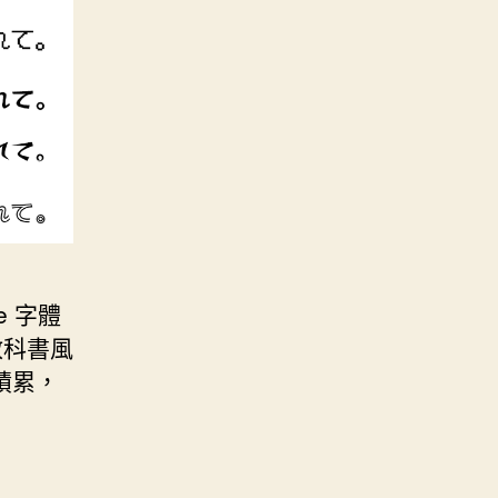
e 字體
教科書風
積累，