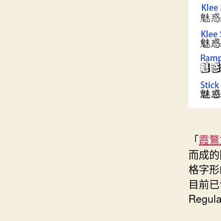
「
霞鶩
而成的
格字形
目前已
Regu