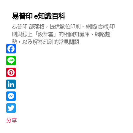
易普印 e知識百科
易普印 部落格，提供數位印刷、網路(雲端)印
刷與線上「設計雲」的相關知識庫、網路趨
勢，以及解答印刷的常見問題
F
a
L
c
i
P
e
n
i
L
b
e
n
i
o
M
t
n
o
e
T
e
分享
k
k
s
w
r
e