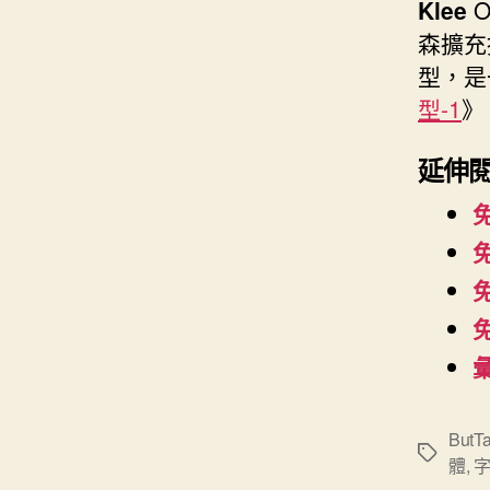
Klee
O
森擴充
型，是
型-1
》
延伸
彙
ButT
標
體
,
籤