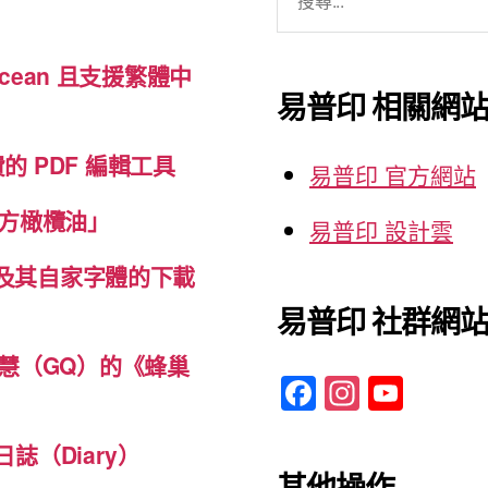
尋
關
cean 且支援繁體中
鍵
易普印 相關網
字:
免費的 PDF 編輯工具
易普印 官方網站
方橄欖油」
易普印 設計雲
體及其自家字體的下載
易普印 社群網
慧（GQ）的《蜂巢
F
In
Y
a
st
o
c
a
u
誌（Diary）
其他操作