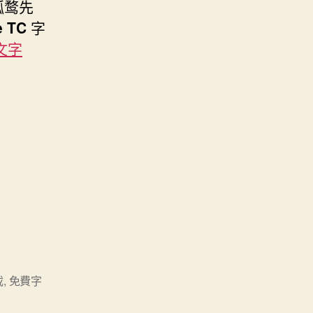
孤鹜先
e TC
字
文字
載
,
免費字