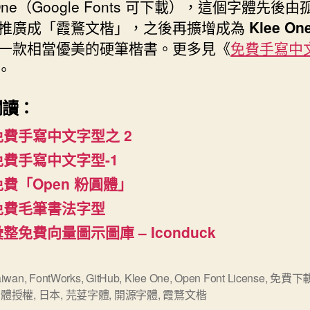
ne（Google Fonts 可下載），這個字體先後由
推廣成「霞鶩文楷」，之後再擴增成為
Klee On
一款相當優美的硬筆楷書。更多見《
免費手寫中
。
閱讀：
免費手寫中文字型之 2
免費手寫中文字型-1
免費「Open 粉圓體」
免費毛筆書法字型
整免費向量圖示圖庫 – Iconduck
aiwan
,
FontWorks
,
GitHub
,
Klee One
,
Open Font License
,
免費下
字體授權
,
日本
,
芫荽字體
,
開源字體
,
霞鶩文楷