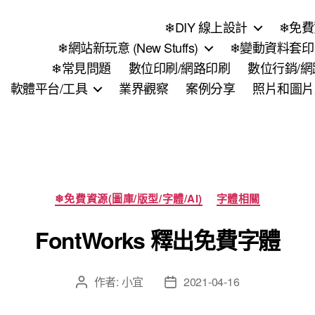
❄DIY 線上設計
❄免費
❄網站新玩意 (New Stuffs)
❄變動資料套印 (
❄常見問題
數位印刷/網路印刷
數位行銷/
軟體平台/工具
業界觀察
案例分享
照片和圖片
分
❄免費資源(圖庫/版型/字體/AI)
字體相關
類
FontWorks 釋出免費字體
作者:
小宜
2021-04-16
文
文
章
章