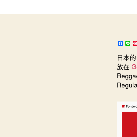
s
i
e
d
e
t
s
I
n
t
t
n
g
e
e
r
F
L
a
i
r
c
n
日本
e
e
b
放在
G
o
o
Regga
k
Regu