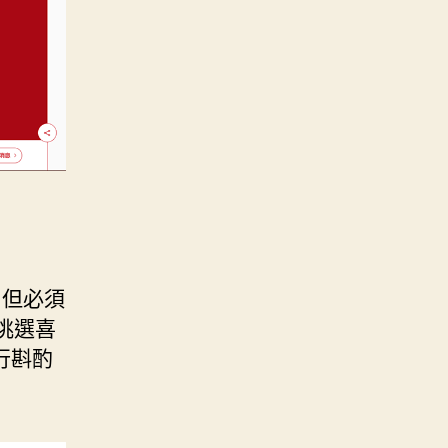
，但必須
挑選喜
行斟酌