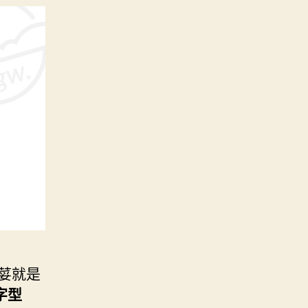
芫荽就是
字型