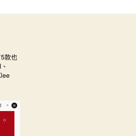
5款也
l、
lee