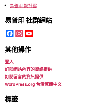
易普印 設計雲
易普印 社群網站
F
In
Y
a
st
o
c
a
u
其他操作
e
gr
T
登入
b
a
u
訂閱網站內容的資訊提供
o
m
b
訂閱留言的資訊提供
o
e
WordPress.org 台灣繁體中文
k
標籤