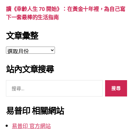
讀《幸齡人生 70 開始》：在黃金十年裡，為自己寫
下一套最棒的生活指南
文章彙整
文
章
彙
站內文章搜尋
整
搜
尋
關
鍵
易普印 相關網站
字:
易普印 官方網站