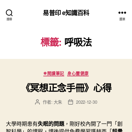
易普印 e知識百科
搜尋
選單
標籤:
呼吸法
分
❄閱讀筆記
身心靈健康
類
《冥想正念手冊》心得
作者:
大朱
2022-12-30
文
文
章
章
作
發
者
佈
大學時期患有
，剛好校內開了一門「創
失眠的問題
日
智科學」的課程，課後提供免費學習瑪赫西「
超覺