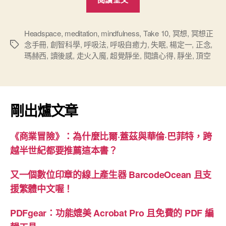
想
正
念
Headspace
,
meditation
,
mindfulness
,
Take 10
,
冥想
,
冥想正
念手冊
,
創智科學
,
呼吸法
,
呼吸自癒力
,
失眠
,
楊定一
,
正念
,
標
手
瑪赫西
,
讀後感
,
走火入魔
,
超覺靜坐
,
閱讀心得
,
靜坐
,
頂空
籤
冊》
心
得”
剛出爐文章
《商業冒險》：為什麼比爾·蓋茲與華倫·巴菲特，跨
越半世紀都要推薦這本書？
又一個數位印章的線上產生器 BarcodeOcean 且支
援繁體中文喔！
PDFgear：功能媲美 Acrobat Pro 且免費的 PDF 編