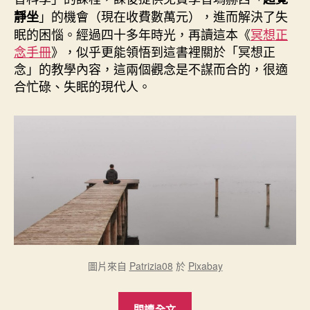
期
」的機會（現在收費數萬元），進而解決了失
靜坐
眠的困惱。經過四十多年時光，再讀這本《
冥想正
念手冊
》，似乎更能領悟到這書裡關於「冥想正
念」的教學內容，這兩個觀念是不謀而合的，很適
合忙碌、失眠的現代人。
圖片來自
Patrizia08
於
Pixabay
“《冥
閱讀全文