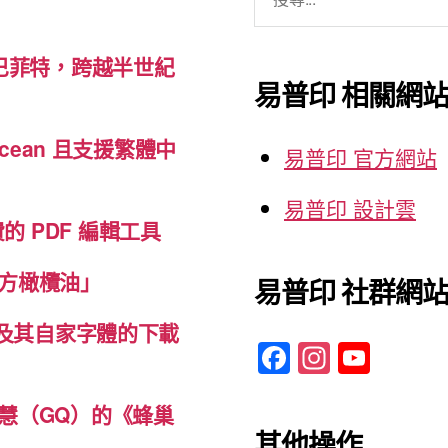
尋
為
關
自
巴菲特，跨越半世紀
鍵
己
易普印 相關網
字:
寫
下
cean 且支援繁體中
易普印 官方網站
一
套
易普印 設計雲
免費的 PDF 編輯工具
最
棒
方橄欖油」
易普印 社群網
的
生
體及其自家字體的下載
F
In
Y
活
a
st
o
指
c
a
u
慧（GQ）的《蜂巢
南”
其他操作