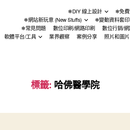
❄DIY 線上設計
❄免費
❄網站新玩意 (New Stuffs)
❄變動資料套印 (
❄常見問題
數位印刷/網路印刷
數位行銷/
軟體平台/工具
業界觀察
案例分享
照片和圖片
標籤:
哈佛醫學院