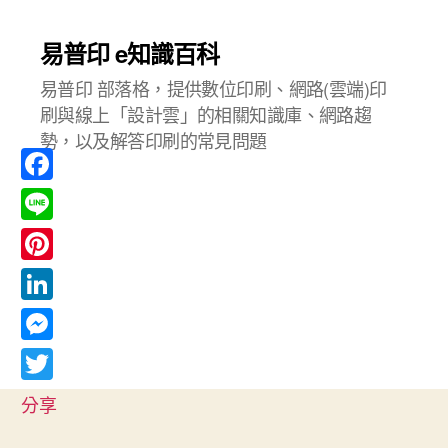
易普印 e知識百科
易普印 部落格，提供數位印刷、網路(雲端)印
刷與線上「設計雲」的相關知識庫、網路趨
勢，以及解答印刷的常見問題
F
a
L
c
i
P
e
n
i
L
b
e
n
i
o
M
t
n
o
e
T
e
分享
k
k
s
w
r
e