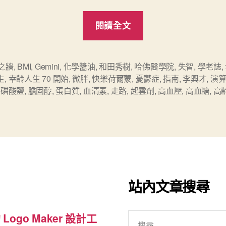
“讀
閱讀全文
《幸
齡
人
歲之牆
,
BMI
,
Gemini
,
化學醬油
,
和田秀樹
,
哈佛醫學院
,
失智
,
學老誌
,
生
,
幸齡人生 70 開始
,
微胖
,
快樂荷爾蒙
,
憂鬱症
,
指南
,
李興才
,
演
生
,
磷酸鹽
,
膽固醇
,
蛋白質
,
血清素
,
走路
,
起雲劑
,
高血壓
,
高血糖
,
高
70
開
始》：
在
黃
金
站內文章搜尋
十
年
搜
 Logo Maker 設計工
裡，