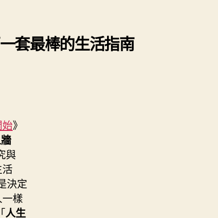
下一套最棒的生活指南
開始
》
之牆
究與
生活
也是決定
人一樣
「
人生