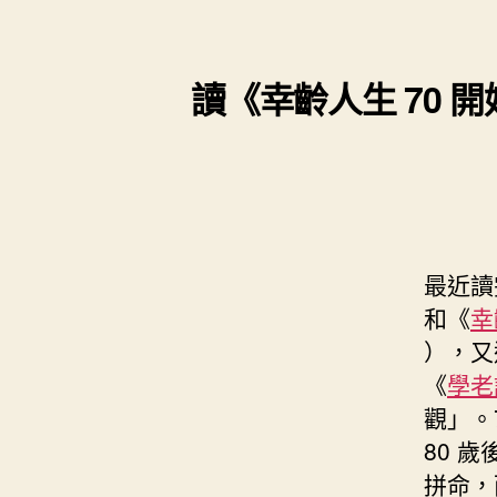
s
i
e
d
e
t
s
I
n
t
讀《幸齡人生 70
t
n
g
e
e
r
r
最近讀
和《
幸
），又
《
學老
觀」。
80 
拼命，