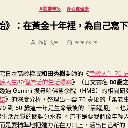
分
❄閱讀筆記
身心靈健康
類
 開始》：在黃金十年裡，為自己寫
作者:
大朱
2026-05-29
文
文
章
章
作
發
者
佈
日
完日本高齡權威
和田秀樹
醫師的《
幸齡人生 70 
期
齡人生80個樂活的生活提案
》（日文書名
80歲
透過 Gemini 搜尋哈佛醫學院（HMS）的相關研
誌
》的深度分析，整理出一套 70 歲後的「奮老
70 到 80 歲這十年是生命最後的「活躍期」，
歲後生活品質的關鍵分水嶺 。這不是要我們像年輕
而是要精準地把體力花在刀口上，活出自己新的