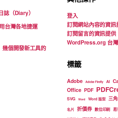
e
gr
T
b
a
u
誌（Diary）
登入
o
m
b
訂閱網站內容的資訊
o
e
用台灣各地捷運
訂閱留言的資訊提供
k
WordPress.org
d-ins）幾個開發新工具的
標籤
Adobe
C
AI
Adobe Firefly
PDFCre
Office
PDF
三角
SVG
Word 版型
Word
折價券
數位印刷
易
名片