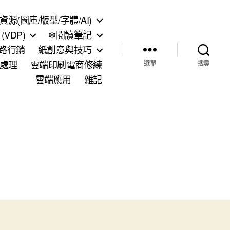
資源(圖庫/版型/字體/AI)
VDP)
❄閱讀筆記
網路行銷
紙創意與技巧
處理
雲端印刷電商修練
選單
搜尋
雲端應用
雜記