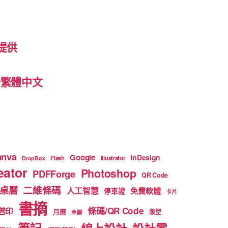
提供
 台灣繁體中文
anva
Google
InDesign
Flash
Illustrator
DropBox
ator
Photoshop
PDFForge
QR Code
二維條碼
桌曆
人工智慧
免費軟體
停車證
卡片
書摘
條碼/QR Code
普印
月曆
版型
桌曆
筆記