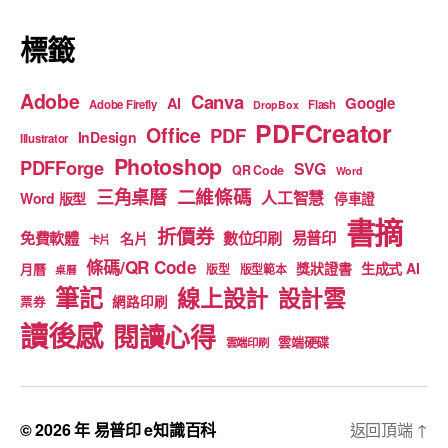
k
標籤
Adobe
Canva
Google
AI
Adobe Firefly
Flash
DropBox
PDFCreator
Office
PDF
InDesign
Illustrator
Photoshop
PDFForge
SVG
QR Code
Word
二維條碼
三角桌曆
人工智慧
Word 版型
停車證
書摘
折價券
免費軟體
數位印刷
易普印
名片
卡片
條碼/QR Code
獎狀證書
生成式 AI
月曆
版型
版型範本
桌曆
筆記
線上設計
設計雲
網路印刷
票券
讀後感
閱讀心得
雲端硬碟
雲端印刷
© 2026 年
易普印 e知識百科
返回頂端
↑