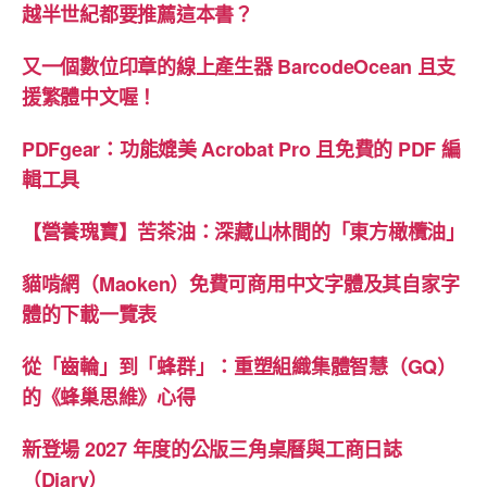
變
越半世紀都要推薦這本書？
我
們
又一個數位印章的線上產生器 BarcodeOcean 且支
大
援繁體中文喔！
腦
PDFgear：功能媲美 Acrobat Pro 且免費的 PDF 編
的
輯工具
思
考
【營養瑰寶】苦茶油：深藏山林間的「東方橄欖油」
與
閱
貓啃網（Maoken）免費可商用中文字體及其自家字
讀
體的下載一覽表
行
為”
從「齒輪」到「蜂群」：重塑組織集體智慧（GQ）
的《蜂巢思維》心得
新登場 2027 年度的公版三角桌曆與工商日誌
（Diary）