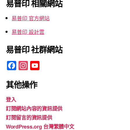
易普印 相關網站
字:
易普印 官方網站
易普印 設計雲
易普印 社群網站
F
In
Y
a
st
o
c
a
u
其他操作
e
gr
T
登入
b
a
u
訂閱網站內容的資訊提供
o
m
b
訂閱留言的資訊提供
o
e
WordPress.org 台灣繁體中文