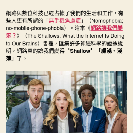
作
發
者
佈
網路與數位科技已經占據了我們的生活和工作，有
日
些人更有所謂的「
無手機焦慮症
」（Nomophobia;
期
no-mobile-phone-phobia）。這本《
網路讓我們變
》（The Shallows: What the Internet Is Doing
笨？
to Our Brains）書裡，匯集許多神經科學的證據說
明，網路真的讓我們變得〝
Shallow〞「膚淺、淺
了。
薄」