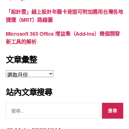
「設計雲」線上設計年曆卡背面可附加選用台灣各地
捷運（MRT）路線圖
Microsoft 365 Office 增益集（Add-ins）幾個開發
新工具的解析
文章彙整
文
章
彙
站內文章搜尋
整
搜
尋
關
鍵