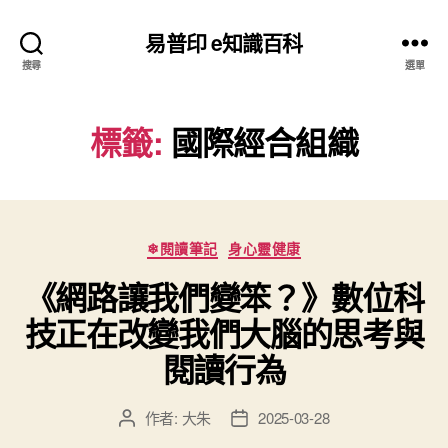
易普印 e知識百科
搜尋
選單
標籤:
國際經合組織
分
❄閱讀筆記
身心靈健康
類
《網路讓我們變笨？》數位科
技正在改變我們大腦的思考與
閱讀行為
作者:
大朱
2025-03-28
文
文
章
章