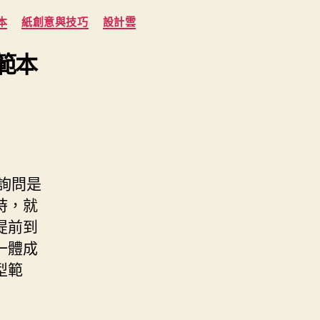
本
紙創意與技巧
設計雲
範本
電詢問是
時，就
提前到
一體成
型範