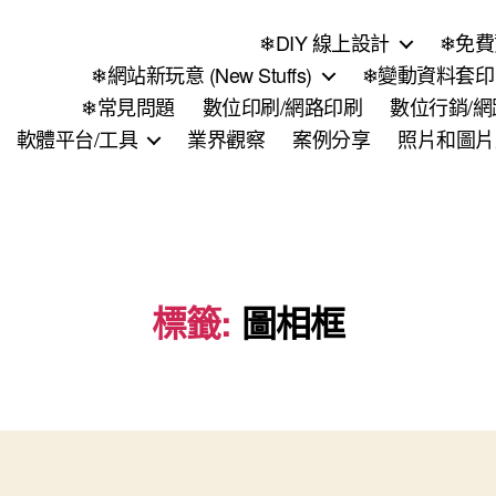
❄DIY 線上設計
❄免費
❄網站新玩意 (New Stuffs)
❄變動資料套印 (
❄常見問題
數位印刷/網路印刷
數位行銷/
軟體平台/工具
業界觀察
案例分享
照片和圖片
標籤:
圖相框