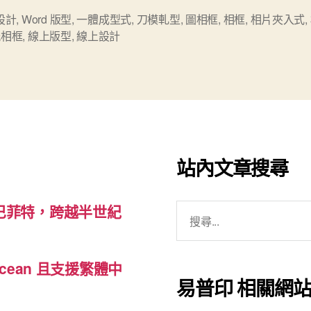
新
 設計
,
Word 版型
,
一體成型式
,
刀模軋型
,
圖相框
,
相框
,
相片夾入式
,
紙相框
,
線上版型
,
線上設計
增
「紙
相
框」
線
上
站內文章搜尋
版
型
搜
範
巴菲特，跨越半世紀
尋
本”
關
cean 且支援繁體中
鍵
易普印 相關網
字: