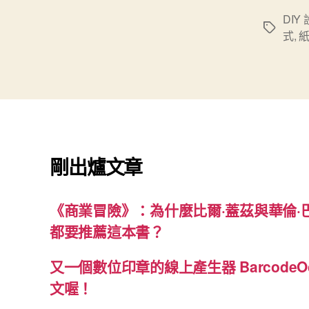
DIY
標
式
,
籤
剛出爐文章
《商業冒險》：為什麼比爾·蓋茲與華倫·
都要推薦這本書？
又一個數位印章的線上產生器 BarcodeO
文喔！