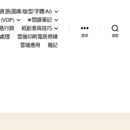
資源(圖庫/版型/字體/AI)
VDP)
❄閱讀筆記
網路行銷
紙創意與技巧
處理
雲端印刷電商修練
選單
搜尋
雲端應用
雜記