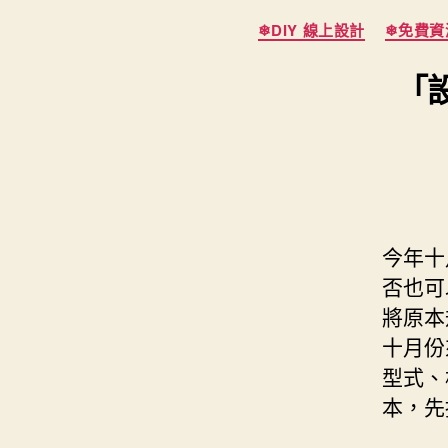
s
i
e
d
❄DIY 線上設計
❄免費資源
e
t
s
I
n
t
「
t
n
g
e
e
r
r
今年十
否也可
將原本
十月份
型式、
本，先