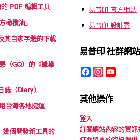
免費的 PDF 編輯工具
易普印 官方網站
方橄欖油」
易普印 設計雲
體及其自家字體的下載
易普印 社群網
慧（GQ）的《蜂巢
F
In
Y
a
st
o
c
a
u
誌（Diary）
其他操作
e
gr
T
用台灣各地捷運
b
a
u
登入
o
m
b
訂閱網站內容的資訊
o
e
d-ins）幾個開發新工具的
訂閱留言的資訊提供