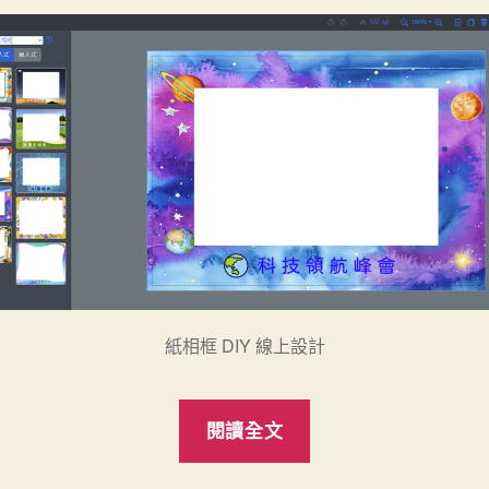
紙相框 DIY 線上設計
“「設
閱讀全文
計
雲」