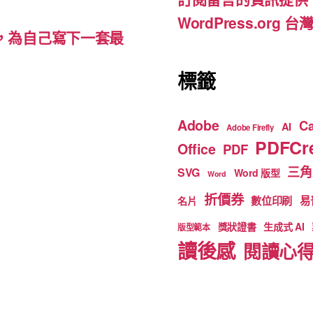
k
WordPress.org
裡，為自己寫下一套最
標籤
Adobe
C
AI
Adobe Firefly
PDFCre
Office
PDF
三角
SVG
Word 版型
Word
折價券
數位印刷
易
名片
獎狀證書
生成式 AI
版型範本
讀後感
閱讀心