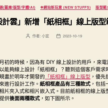
分
(圖庫/版型/字體/AI)
❄網站新玩意 (NEW STUFFS)
版型範
類
設計雲」新增「紙相框」線上版型
作者:
小宜
2023-10-19
文
文
章
章
作
發
者
佈
日
月初的時候，因為有 DIY 線上設計的用戶，來
期
以能夠線上設計「紙相框」？聽到這個客戶需求
規畫於明年才開發的
「紙相框」線上版型
，優先
來進行設計工作。
紙相框產品有三種款式
，包括
相片夾入式和相片嵌入式。目前紙相框的線上版
提供
後面兩種款式
，如下圖所示。