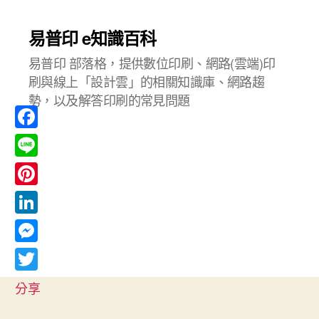
易普印 e知識百科
易普印 部落格，提供數位印刷、網路(雲端)印
刷與線上「設計雲」的相關知識庫、網路趨
勢，以及解答印刷的常見問題
F
a
L
c
i
P
e
n
i
L
b
e
n
i
o
M
t
n
o
e
T
e
分享
k
k
s
w
r
e