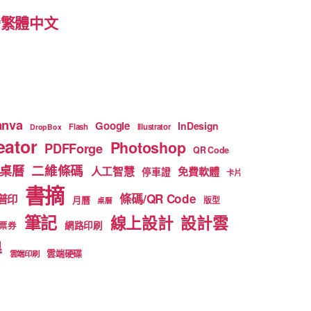
 台灣繁體中文
anva
Google
InDesign
Flash
Illustrator
DropBox
ator
Photoshop
PDFForge
QR Code
二維條碼
桌曆
人工智慧
免費軟體
停車證
卡片
書摘
條碼/QR Code
普印
月曆
版型
桌曆
筆記
線上設計
設計雲
網路印刷
票券
得
雲端硬碟
雲端印刷