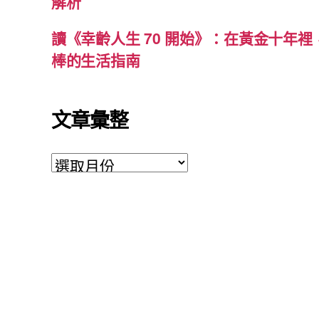
解析
讀《幸齡人生 70 開始》：在黃金十年
棒的生活指南
文章彙整
文
章
彙
整