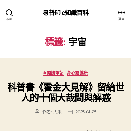
易普印 e知識百科
搜尋
選單
標籤:
宇宙
分
❄閱讀筆記
身心靈健康
類
科普書《霍金大見解》留給世
人的十個大哉問與解惑
作者:
大朱
2025-04-25
文
文
章
章
作
發