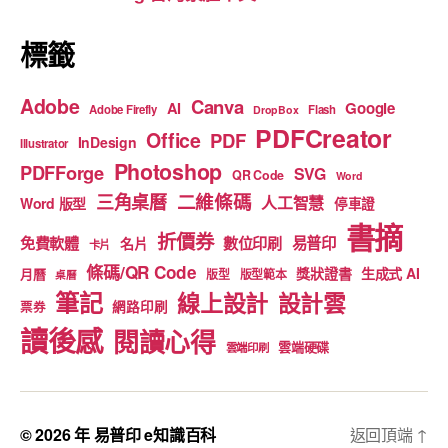
k
標籤
Adobe
Canva
Google
AI
Adobe Firefly
Flash
DropBox
PDFCreator
Office
PDF
InDesign
Illustrator
Photoshop
PDFForge
SVG
QR Code
Word
二維條碼
三角桌曆
人工智慧
Word 版型
停車證
書摘
折價券
免費軟體
數位印刷
易普印
名片
卡片
條碼/QR Code
獎狀證書
生成式 AI
月曆
版型
版型範本
桌曆
筆記
線上設計
設計雲
網路印刷
票券
讀後感
閱讀心得
雲端硬碟
雲端印刷
© 2026 年
易普印 e知識百科
返回頂端
↑