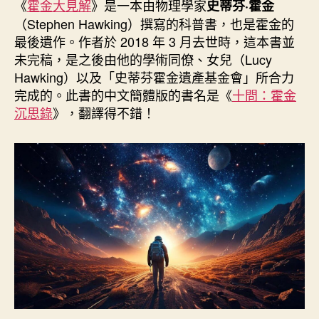
者
佈
《
霍金大見解
》是一本由物理學家
史蒂芬·霍金
日
（Stephen Hawking）撰寫的科普書，也是霍金的
期
最後遺作。作者於 2018 年 3 月去世時，這本書並
未完稿，是之後由他的學術同僚、女兒（Lucy
Hawking）以及「史蒂芬霍金遺產基金會」所合力
完成的。此書的中文簡體版的書名是《
十問：霍金
沉思錄
》，翻譯得不錯！