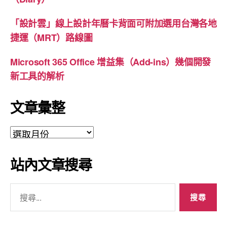
「設計雲」線上設計年曆卡背面可附加選用台灣各地
捷運（MRT）路線圖
Microsoft 365 Office 增益集（Add-ins）幾個開發
新工具的解析
文章彙整
文
章
彙
站內文章搜尋
整
搜
尋
關