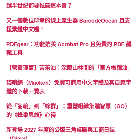
越半世紀都要推薦這本書？
哉
問
又一個數位印章的線上產生器 BarcodeOcean 且支
與
援繁體中文喔！
解
惑”
PDFgear：功能媲美 Acrobat Pro 且免費的 PDF 編
輯工具
【營養瑰寶】苦茶油：深藏山林間的「東方橄欖油」
貓啃網（Maoken）免費可商用中文字體及其自家字
體的下載一覽表
從「齒輪」到「蜂群」：重塑組織集體智慧（GQ）
的《蜂巢思維》心得
新登場 2027 年度的公版三角桌曆與工商日誌
（Diary）