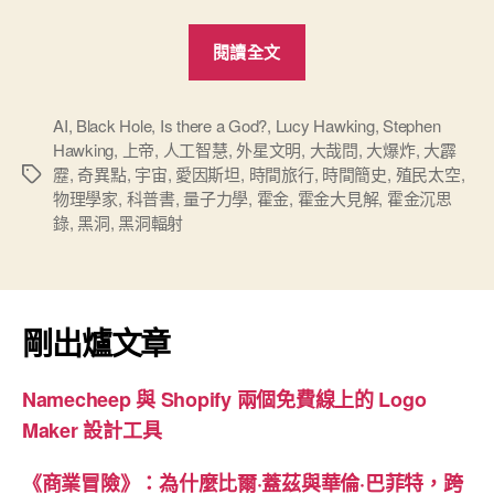
“科
閱讀全文
普
書
《霍
AI
,
Black Hole
,
Is there a God?
,
Lucy Hawking
,
Stephen
Hawking
,
上帝
,
人工智慧
,
外星文明
,
大哉問
,
大爆炸
,
大霹
金
靂
,
奇異點
,
宇宙
,
愛因斯坦
,
時間旅行
,
時間簡史
,
殖民太空
,
標
大
物理學家
,
科普書
,
量子力學
,
霍金
,
霍金大見解
,
霍金沉思
籤
見
錄
,
黑洞
,
黑洞輻射
解》
留
給
剛出爐文章
世
人
的
Namecheep 與 Shopify 兩個免費線上的 Logo
十
Maker 設計工具
個
《商業冒險》：為什麼比爾·蓋茲與華倫·巴菲特，跨
大