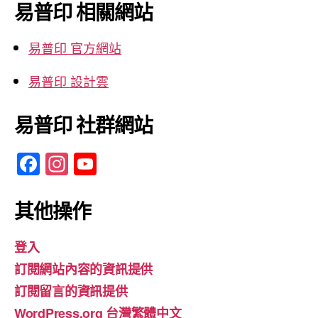
鍵
易普印 相關網站
字:
易普印 官方網站
易普印 設計雲
易普印 社群網站
F
In
Y
a
st
o
c
a
u
其他操作
e
gr
T
登入
b
a
u
訂閱網站內容的資訊提供
o
m
b
訂閱留言的資訊提供
o
e
WordPress.org 台灣繁體中文