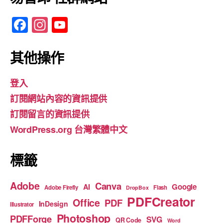
F
In
Y
a
st
o
c
a
u
其他操作
e
gr
T
登入
b
a
u
訂閱網站內容的資訊提供
o
m
b
訂閱留言的資訊提供
o
e
WordPress.org 台灣繁體中文
k
標籤
Adobe
Canva
Google
AI
Adobe Firefly
Flash
DropBox
PDFCreator
Office
PDF
InDesign
Illustrator
Photoshop
PDFForge
SVG
QR Code
Word