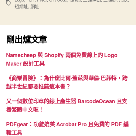
標
短網址
,
網址
意
籤
形
狀
QR
剛出爐文章
Code”
Namecheep 與 Shopify 兩個免費線上的 Logo
Maker 設計工具
《商業冒險》：為什麼比爾·蓋茲與華倫·巴菲特，跨
越半世紀都要推薦這本書？
又一個數位印章的線上產生器 BarcodeOcean 且支
援繁體中文喔！
PDFgear：功能媲美 Acrobat Pro 且免費的 PDF 編
輯工具