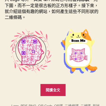
期
下圖，而不一定是很古板的正方形樣子。接下來，
就介紹這個有趣的網站，如何產生這些不同形狀的
二維條碼。
“有
閱讀全文
趣
的
任
Logo
,
PDF
,
PNG
,
QR Code
,
QR碼
,
二維條碼
,
二維碼
,
形狀
,