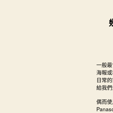
s
i
e
d
e
t
s
I
n
t
t
n
g
e
e
r
r
一般最
海報或
日常的
給我們
偶而使
Pana