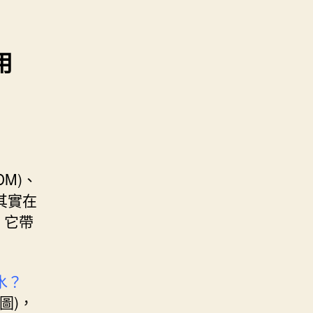
用
DM)、
其實在
，它帶
水？
下圖)，