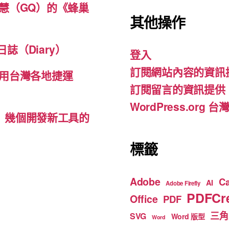
c
a
u
慧（GQ）的《蜂巢
其他操作
e
gr
T
b
a
u
誌（Diary）
登入
o
m
b
訂閱網站內容的資訊
o
e
用台灣各地捷運
訂閱留言的資訊提供
k
WordPress.org
d-ins）幾個開發新工具的
標籤
Adobe
C
AI
Adobe Firefly
PDFCre
Office
PDF
三角
SVG
Word 版型
Word