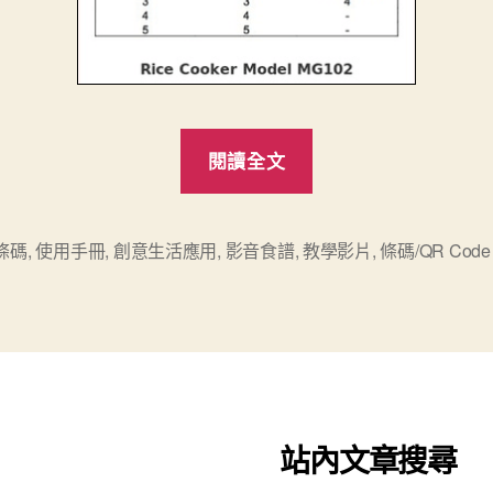
“幾
閱讀全文
個
善
用
條碼
,
使用手冊
,
創意生活應用
,
影音食譜
,
教學影片
,
條碼/QR Code
QR
Code
的
創
意
生
站內文章搜尋
活