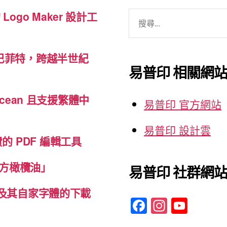
應
搜
 Logo Maker 設計工
用”
尋
關
巴菲特，跨越半世紀
鍵
易普印 相關網
字:
cean 且支援繁體中
易普印 官方網站
易普印 設計雲
免費的 PDF 編輯工具
方橄欖油」
易普印 社群網
體及其自家字體的下載
F
In
Y
a
st
o