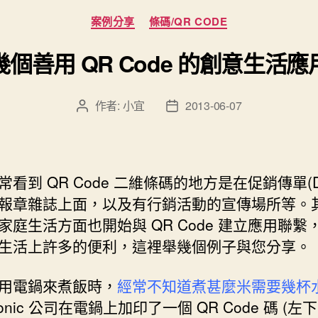
分
案例分享
條碼/QR CODE
類
幾個善用 QR Code 的創意生活應
作者:
小宜
2013-06-07
文
文
章
章
作
發
者
佈
日
常看到 QR Code 二維條碼的地方是在促銷傳單(
期
報章雜誌上面，以及有行銷活動的宣傳場所等。
家庭生活方面也開始與 QR Code 建立應用聯繫
生活上許多的便利，這裡舉幾個例子與您分享。
用電鍋來煮飯時，
經常不知道煮甚麼米需要幾杯
sonic 公司在電鍋上加印了一個 QR Code 碼 (左