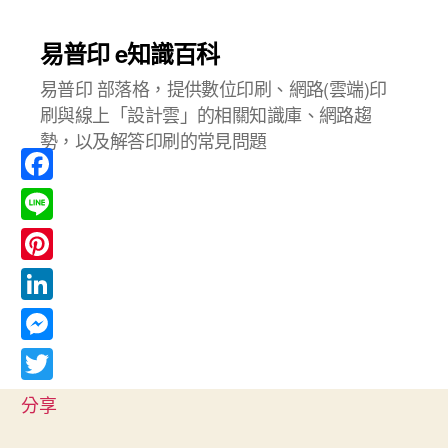
易普印 e知識百科
易普印 部落格，提供數位印刷、網路(雲端)印
刷與線上「設計雲」的相關知識庫、網路趨
勢，以及解答印刷的常見問題
F
a
L
c
i
P
e
n
i
L
b
e
n
i
o
M
t
n
o
e
T
e
分享
k
k
s
w
r
e