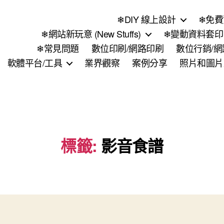
❄DIY 線上設計
❄免費
❄網站新玩意 (New Stuffs)
❄變動資料套印 (
❄常見問題
數位印刷/網路印刷
數位行銷/
軟體平台/工具
業界觀察
案例分享
照片和圖片
標籤:
影音食譜