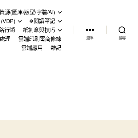
資源(圖庫/版型/字體/AI)
VDP)
❄閱讀筆記
網路行銷
紙創意與技巧
處理
雲端印刷電商修練
選單
搜尋
雲端應用
雜記