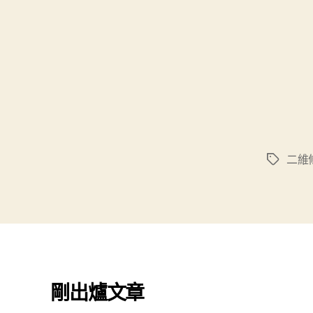
二維
標
籤
剛出爐文章