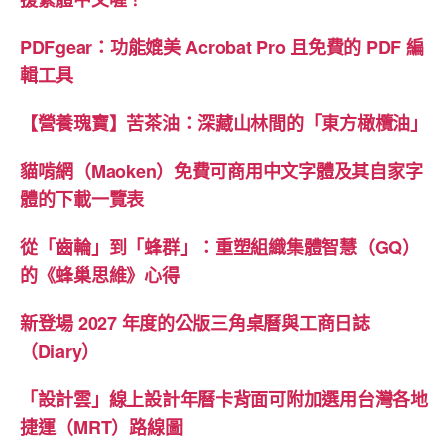
PDFgear：功能媲美 Acrobat Pro 且免費的 PDF 編
輯工具
【營養瑰寶】苦茶油：深藏山林間的「東方橄欖油」
貓啃網（Maoken）免費可商用中文字體及其自家字
體的下載一覽表
從「齒輪」到「蜂群」：重塑組織集體智慧（GQ）
的《蜂巢思維》心得
新登場 2027 年度的公版三角桌曆與工商日誌
（Diary）
「設計雲」線上設計年曆卡背面可附加選用台灣各地
捷運（MRT）路線圖