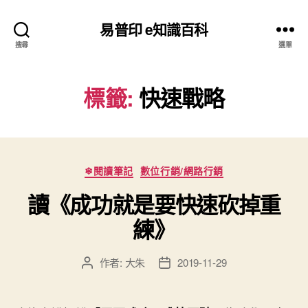
易普印 e知識百科
搜尋
選單
標籤:
快速戰略
分
❄閱讀筆記
數位行銷/網路行銷
類
讀《成功就是要快速砍掉重
練》
作者:
大朱
2019-11-29
文
文
章
章
作
發