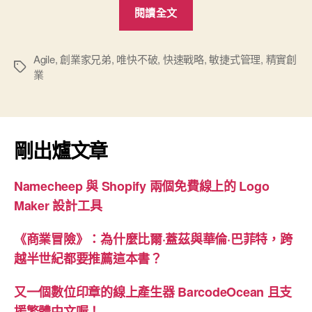
“讀
閱讀全文
《成
功
就
Agile
,
創業家兄弟
,
唯快不破
,
快速戰略
,
敏捷式管理
,
精實創
標
業
是
籤
要
快
速
剛出爐文章
砍
掉
Namecheep 與 Shopify 兩個免費線上的 Logo
重
Maker 設計工具
練》”
《商業冒險》：為什麼比爾·蓋茲與華倫·巴菲特，跨
越半世紀都要推薦這本書？
又一個數位印章的線上產生器 BarcodeOcean 且支
援繁體中文喔！