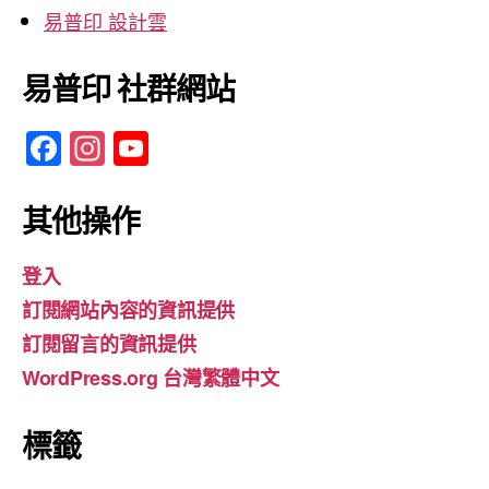
易普印 設計雲
易普印 社群網站
F
In
Y
a
st
o
c
a
u
其他操作
e
gr
T
登入
b
a
u
訂閱網站內容的資訊提供
o
m
b
訂閱留言的資訊提供
o
e
WordPress.org 台灣繁體中文
k
標籤