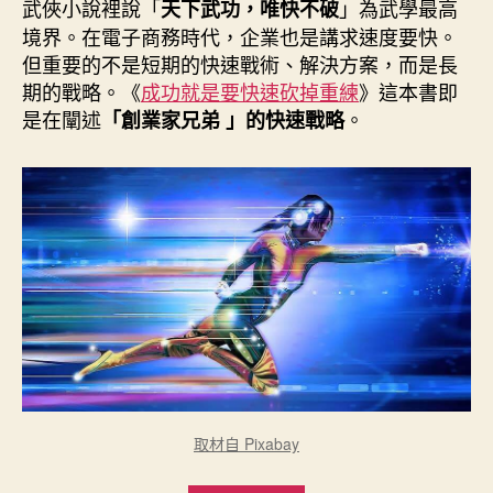
者
佈
武俠小說裡說「
」為武學最高
天下武功，唯快不破
日
境界。在電子商務時代，企業也是講求速度要快。
期
但重要的不是短期的快速戰術、解決方案，而是長
期的戰略。《
成功就是要快速砍掉重練
》這本書即
是在闡述
。
「創業家兄弟 」的快速戰略
取材自 Pixabay