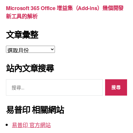
Microsoft 365 Office 增益集（Add-ins）幾個開發
新工具的解析
文章彙整
文
章
彙
站內文章搜尋
整
搜
尋
關
鍵
易普印 相關網站
字:
易普印 官方網站