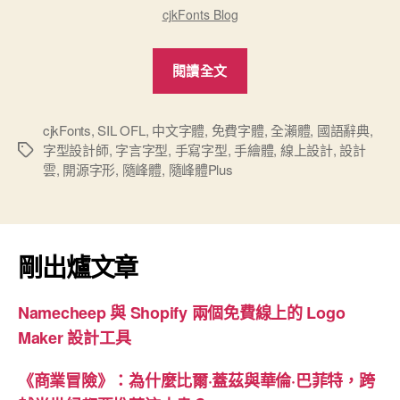
cjkFonts Blog
“cjkFonts
閱讀全文
新
免
費
cjkFonts
,
SIL OFL
,
中文字體
,
免費字體
,
全瀨體
,
國語辭典
,
字型設計師
,
字言字型
,
手寫字型
,
手繪體
,
線上設計
,
設計
標
中
雲
,
開源字形
,
隨峰體
,
隨峰體Plus
籤
文
字
體：
隨
剛出爐文章
峰
體
Namecheep 與 Shopify 兩個免費線上的 Logo
Plus、
Maker 設計工具
字
言
《商業冒險》：為什麼比爾·蓋茲與華倫·巴菲特，跨
字