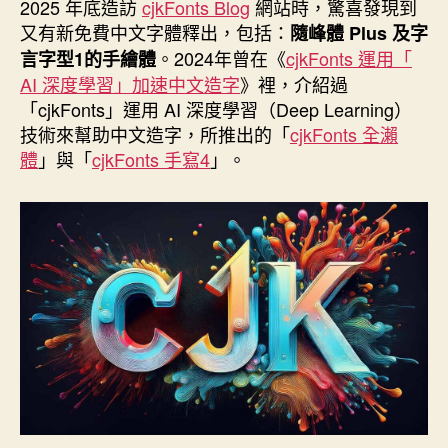
者
佈
2025 年底造訪
cjkFonts Blog
網站時，驚喜發現到
日
又有新免費中文字體釋出，包括：
隨峰體 Plus 及字
期
。2024年曾在《
cjkFonts 運用「
言字型1的手繪體
AI 深度學習」加速中文造字
》裡，介紹過
「cjkFonts」運用 AI 深度學習（Deep Learning）
技術來幫助中文造字，所推出的「
cjkFonts 全瀨
體
」與「
cjkFonts 手寫4
」。