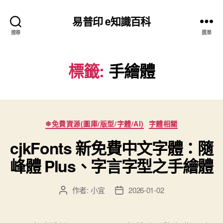
易普印 e知識百科
搜尋
選單
標籤:
手繪體
分
❄免費資源(圖庫/版型/字體/AI)
字體相關
類
cjkFonts 新免費中文字體：隨
峰體 Plus、字言字型之手繪體
作者:
小宜
2026-01-02
文
文
章
章
作
發