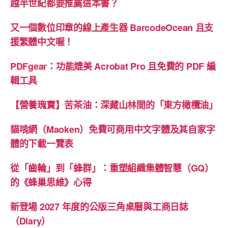
越半世紀都要推薦這本書？
型
之
又一個數位印章的線上產生器 BarcodeOcean 且支
手
援繁體中文喔！
繪
PDFgear：功能媲美 Acrobat Pro 且免費的 PDF 編
體”
輯工具
【營養瑰寶】苦茶油：深藏山林間的「東方橄欖油」
貓啃網（Maoken）免費可商用中文字體及其自家字
體的下載一覽表
從「齒輪」到「蜂群」：重塑組織集體智慧（GQ）
的《蜂巢思維》心得
新登場 2027 年度的公版三角桌曆與工商日誌
（Diary）