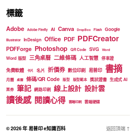
標籤
Adobe
Canva
Google
AI
Adobe Firefly
Flash
DropBox
PDFCreator
Office
PDF
InDesign
Illustrator
Photoshop
PDFForge
SVG
QR Code
Word
二維條碼
三角桌曆
人工智慧
Word 版型
停車證
書摘
折價券
免費軟體
數位印刷
易普印
名片
卡片
條碼/QR Code
獎狀證書
生成式 AI
月曆
版型
版型範本
桌曆
筆記
線上設計
設計雲
網路印刷
票券
讀後感
閱讀心得
雲端硬碟
雲端印刷
© 2026 年
易普印 e知識百科
返回頂端
↑