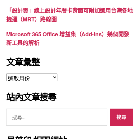
「設計雲」線上設計年曆卡背面可附加選用台灣各地
捷運（MRT）路線圖
Microsoft 365 Office 增益集（Add-ins）幾個開發
新工具的解析
文章彙整
文
章
彙
站內文章搜尋
整
搜
尋
關
鍵