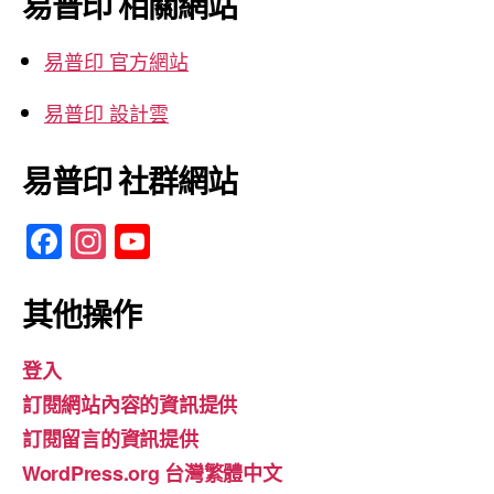
易普印 相關網站
字:
易普印 官方網站
易普印 設計雲
易普印 社群網站
F
In
Y
a
st
o
c
a
u
其他操作
e
gr
T
登入
b
a
u
訂閱網站內容的資訊提供
o
m
b
訂閱留言的資訊提供
o
e
WordPress.org 台灣繁體中文
k