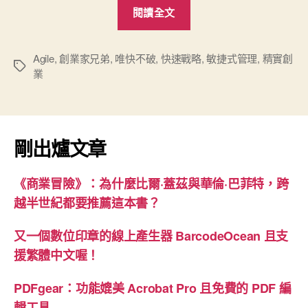
“讀
閱讀全文
《成
功
就
Agile
,
創業家兄弟
,
唯快不破
,
快速戰略
,
敏捷式管理
,
精實創
標
業
是
籤
要
快
速
剛出爐文章
砍
掉
《商業冒險》：為什麼比爾·蓋茲與華倫·巴菲特，跨
重
越半世紀都要推薦這本書？
練》”
又一個數位印章的線上產生器 BarcodeOcean 且支
援繁體中文喔！
PDFgear：功能媲美 Acrobat Pro 且免費的 PDF 編
輯工具