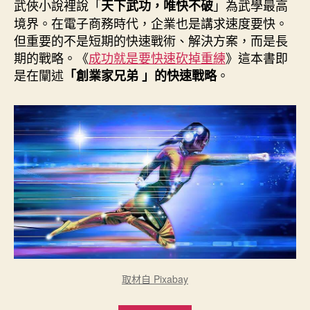
者
佈
武俠小說裡說「
」為武學最高
天下武功，唯快不破
日
境界。在電子商務時代，企業也是講求速度要快。
期
但重要的不是短期的快速戰術、解決方案，而是長
期的戰略。《
成功就是要快速砍掉重練
》這本書即
是在闡述
。
「創業家兄弟 」的快速戰略
取材自 Pixabay