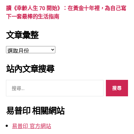
讀《幸齡人生 70 開始》：在黃金十年裡，為自己寫
下一套最棒的生活指南
文章彙整
文
章
彙
站內文章搜尋
整
搜
尋
關
鍵
易普印 相關網站
字:
易普印 官方網站