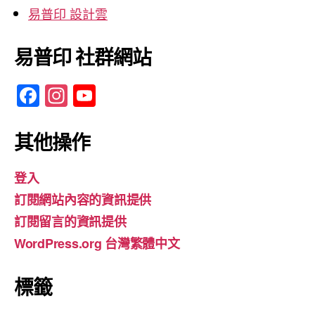
易普印 設計雲
易普印 社群網站
F
In
Y
a
st
o
c
a
u
其他操作
e
gr
T
登入
b
a
u
訂閱網站內容的資訊提供
o
m
b
訂閱留言的資訊提供
o
e
WordPress.org 台灣繁體中文
k
標籤