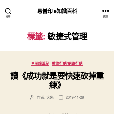
易普印 e知識百科
搜尋
選單
標籤:
敏捷式管理
分
❄閱讀筆記
數位行銷/網路行銷
類
讀《成功就是要快速砍掉重
練》
作者:
大朱
2019-11-29
文
文
章
章
作
發