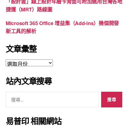
「設計雲」線上設計年曆卡背面可附加選用台灣各地
捷運（MRT）路線圖
Microsoft 365 Office 增益集（Add-ins）幾個開發
新工具的解析
文章彙整
文
章
彙
站內文章搜尋
整
搜
尋
關
鍵
易普印 相關網站
字: