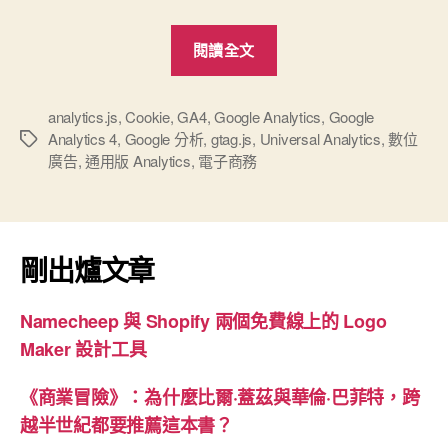
“新
閱讀全文
版
Google
分
analytics.js
,
Cookie
,
GA4
,
Google Analytics
,
Google
Analytics 4
,
Google 分析
,
gtag.js
,
Universal Analytics
,
數位
標
析
廣告
,
通用版 Analytics
,
電子商務
籤
4”
剛出爐文章
Namecheep 與 Shopify 兩個免費線上的 Logo
Maker 設計工具
《商業冒險》：為什麼比爾·蓋茲與華倫·巴菲特，跨
越半世紀都要推薦這本書？