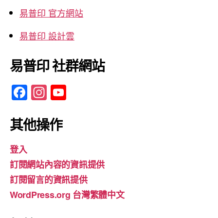
易普印 官方網站
易普印 設計雲
易普印 社群網站
F
In
Y
a
st
o
c
a
u
其他操作
e
gr
T
登入
b
a
u
訂閱網站內容的資訊提供
o
m
b
訂閱留言的資訊提供
o
e
WordPress.org 台灣繁體中文
k