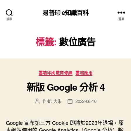
易普印 e知識百科
搜尋
選單
標籤:
數位廣告
分
雲端印刷電商修練
雲端應用
類
新版 Google 分析 4
作者:
大朱
2022-06-10
文
文
章
章
作
發
者
佈
Google 宣布第三方 Cookie 即將於2023年退場，原
日
本網站使用的 Google Analytics（Google 分析）將