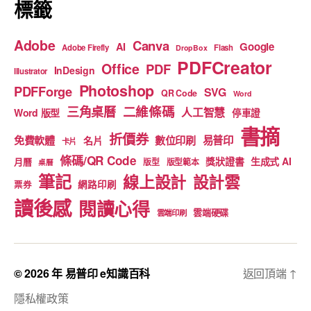
標籤
Adobe
Canva
Google
AI
Adobe Firefly
Flash
DropBox
PDFCreator
Office
PDF
InDesign
Illustrator
Photoshop
PDFForge
SVG
QR Code
Word
二維條碼
三角桌曆
人工智慧
Word 版型
停車證
書摘
折價券
免費軟體
數位印刷
易普印
名片
卡片
條碼/QR Code
獎狀證書
生成式 AI
月曆
版型
版型範本
桌曆
筆記
線上設計
設計雲
網路印刷
票券
讀後感
閱讀心得
雲端硬碟
雲端印刷
© 2026 年
易普印 e知識百科
返回頂端
↑
隱私權政策