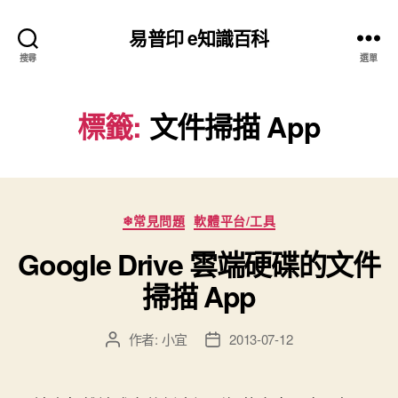
易普印 e知識百科
搜尋
選單
標籤:
文件掃描 App
分
❄常見問題
軟體平台/工具
類
Google Drive 雲端硬碟的文件
掃描 App
作者:
小宜
2013-07-12
文
文
章
章
作
發