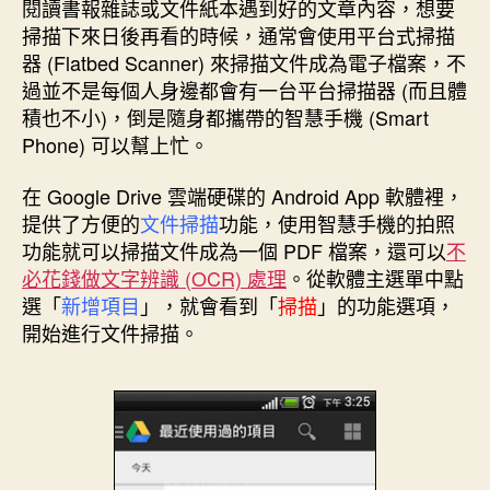
者
佈
閱讀書報雜誌或文件紙本遇到好的文章內容，想要
日
掃描下來日後再看的時候，通常會使用平台式掃描
期
器 (Flatbed Scanner) 來掃描文件成為電子檔案，不
過並不是每個人身邊都會有一台平台掃描器 (而且體
積也不小)，倒是隨身都攜帶的智慧手機 (Smart
Phone) 可以幫上忙。
在 Google Drive 雲端硬碟的 Android App 軟體裡，
提供了方便的
文件掃描
功能，使用智慧手機的拍照
功能就可以掃描文件成為一個 PDF 檔案，還可以
不
必花錢做文字辨識 (OCR) 處理
。從軟體主選單中點
選「
新增項目
」，就會看到「
掃描
」的功能選項，
開始進行文件掃描。