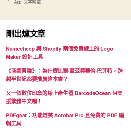
App
,
文字辨識
硬
籤
碟
的
文
剛出爐文章
件
掃
Namecheep 與 Shopify 兩個免費線上的 Logo
描
Maker 設計工具
App”
《商業冒險》：為什麼比爾·蓋茲與華倫·巴菲特，跨
越半世紀都要推薦這本書？
又一個數位印章的線上產生器 BarcodeOcean 且支
援繁體中文喔！
PDFgear：功能媲美 Acrobat Pro 且免費的 PDF 編
輯工具