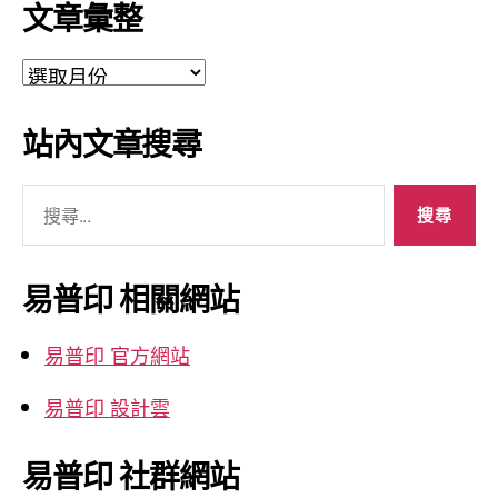
文章彙整
文
章
彙
站內文章搜尋
整
搜
尋
關
鍵
易普印 相關網站
字:
易普印 官方網站
易普印 設計雲
易普印 社群網站