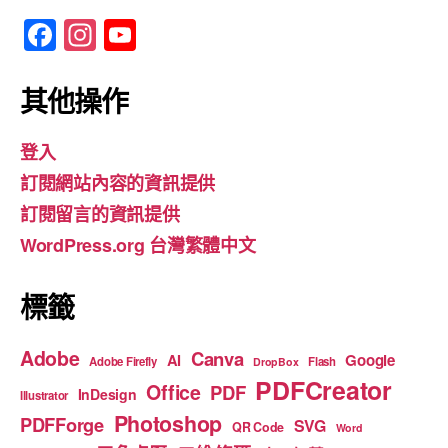
F
In
Y
a
st
o
c
a
u
其他操作
e
gr
T
登入
b
a
u
訂閱網站內容的資訊提供
o
m
b
訂閱留言的資訊提供
o
e
WordPress.org 台灣繁體中文
k
標籤
Adobe
Canva
Google
AI
Adobe Firefly
Flash
DropBox
PDFCreator
Office
PDF
InDesign
Illustrator
Photoshop
PDFForge
SVG
QR Code
Word