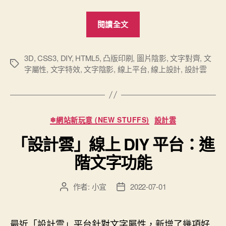
“「設
閱讀全文
計
雲」
新
3D
,
CSS3
,
DIY
,
HTML5
,
凸版印刷
,
圖片陰影
,
文字對齊
,
文
標
字屬性
,
文字特效
,
文字陰影
,
線上平台
,
線上設計
,
設計雲
增
籤
文
字
特
分
❄網站新玩意 (NEW STUFFS)
設計雲
效
類
「設計雲」線上 DIY 平台：進
之
1：
階文字功能
文
字
作者:
小宜
2022-07-01
文
文
陰
章
章
影
作
發
者
佈
（Shadow）
最近「設計雲」平台針對文字屬性，新增了幾項好