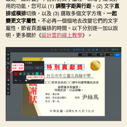
日
效
用的功能，您可以 (1)
、(2) 文字
調整字距與行距
直
期
果”
切換，以及 (3) 選取多個文字方塊，
排或橫排
一起
，不必再一個個地去改變它們的文字
變更文字屬性
屬性，節省頁面編排的時間。以下分別逐一加以說
明，更多關於《
設計雲的線上教學
》。