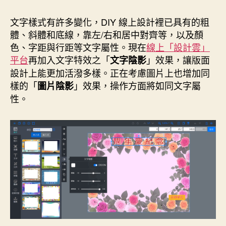
作
發
者
佈
文字樣式有許多變化，DIY 線上設計裡已具有的粗
日
體、斜體和底線，靠左/右和居中對齊等，以及顏
期
色、字距與行距等文字屬性。現在
線上「設計雲」
平台
再加入文字特效之「
」效果，讓版面
文字陰影
設計上能更加活潑多樣。正在考慮圖片上也增加同
樣的「
」效果，操作方面將如同文字屬
圖片陰影
性。