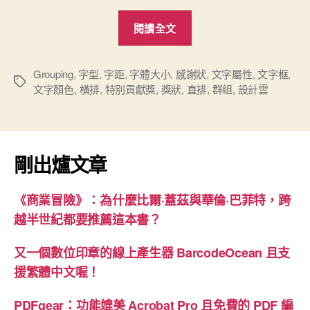
“「設
閱讀全文
計
雲」
線
Grouping
,
字型
,
字距
,
字體大小
,
感謝狀
,
文字屬性
,
文字框
,
標
文字顏色
,
橫排
,
特別貢獻獎
,
獎狀
,
直排
,
群組
,
設計雲
上
籤
DIY
平
台：
剛出爐文章
進
階
《商業冒險》：為什麼比爾·蓋茲與華倫·巴菲特，跨
文
越半世紀都要推薦這本書？
字
功
又一個數位印章的線上產生器 BarcodeOcean 且支
能”
援繁體中文喔！
PDFgear：功能媲美 Acrobat Pro 且免費的 PDF 編