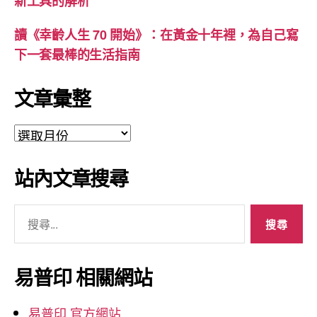
新工具的解析
讀《幸齡人生 70 開始》：在黃金十年裡，為自己寫
下一套最棒的生活指南
文章彙整
文
章
彙
站內文章搜尋
整
搜
尋
關
鍵
易普印 相關網站
字:
易普印 官方網站