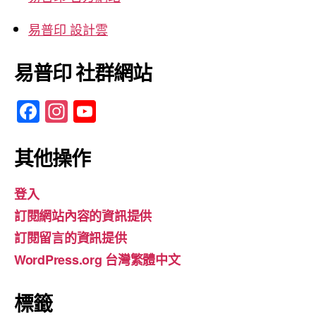
易普印 設計雲
易普印 社群網站
F
In
Y
a
st
o
c
a
u
其他操作
e
gr
T
登入
b
a
u
訂閱網站內容的資訊提供
o
m
b
訂閱留言的資訊提供
o
e
WordPress.org 台灣繁體中文
k
標籤