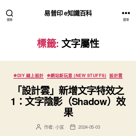
易普印 e知識百科
搜尋
選單
標籤:
文字屬性
分
❄DIY 線上設計
❄網站新玩意 (NEW STUFFS)
設計雲
類
「設計雲」新增文字特效之
1：文字陰影（Shadow）效
果
作者:
小宜
2024-05-03
文
文
章
章