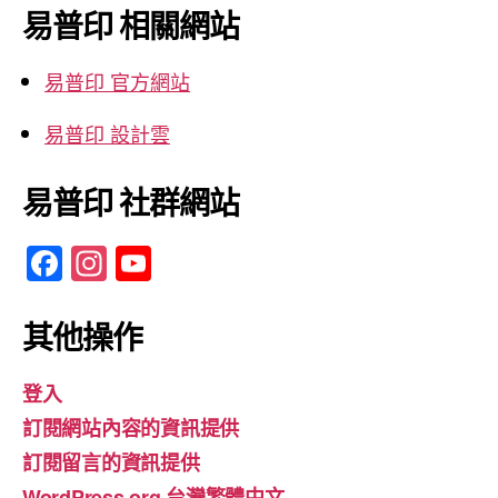
鍵
易普印 相關網站
字:
易普印 官方網站
易普印 設計雲
易普印 社群網站
F
In
Y
a
st
o
c
a
u
其他操作
e
gr
T
登入
b
a
u
訂閱網站內容的資訊提供
o
m
b
訂閱留言的資訊提供
o
e
WordPress.org 台灣繁體中文