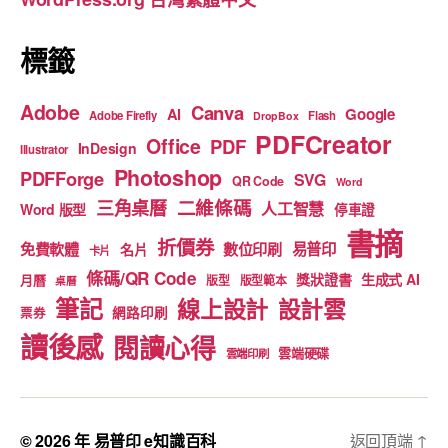
k
標籤
Adobe
Canva
Google
AI
Adobe Firefly
Flash
DropBox
PDFCreator
Office
PDF
InDesign
Illustrator
Photoshop
PDFForge
SVG
QR Code
Word
二維條碼
三角桌曆
人工智慧
Word 版型
停車證
書摘
折價券
免費軟體
數位印刷
易普印
名片
卡片
條碼/QR Code
獎狀證書
生成式 AI
月曆
版型
版型範本
桌曆
筆記
線上設計
設計雲
網路印刷
票券
讀後感
閱讀心得
雲端硬碟
雲端印刷
© 2026 年
易普印 e知識百科
返回頂端
↑