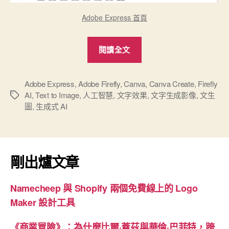
Adobe Express 首頁
“Adobe
閱讀全文
Express
與
Firefly
Adobe Express
,
Adobe Firefly
,
Canva
,
Canva Create
,
Firefly
AI
,
Text to Image
,
人工智慧
,
文字效果
,
文字生成影像
,
文生
標
AI
圖
,
生成式 AI
籤
全
方
位
整
剛出爐文章
合”
Namecheep 與 Shopify 兩個免費線上的 Logo
Maker 設計工具
《商業冒險》：為什麼比爾·蓋茲與華倫·巴菲特，跨