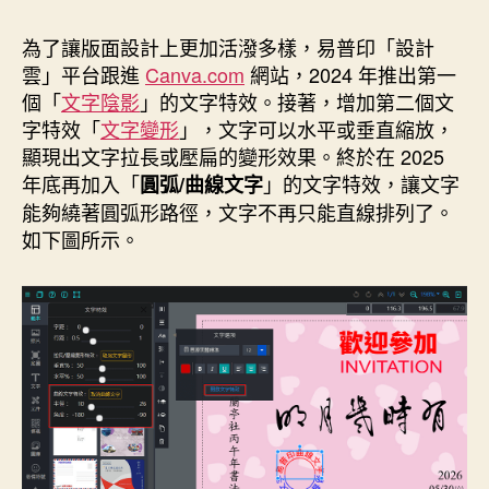
作
發
者
佈
為了讓版面設計上更加活潑多樣，易普印「設計
日
雲」平台跟進
Canva.com
網站，2024 年推出第一
期
個「
文字陰影
」的文字特效。接著，增加第二個文
字特效「
文字變形
」，文字可以水平或垂直縮放，
顯現出文字拉長或壓扁的變形效果。終於在 2025
年底再加入「
」的文字特效，讓文字
圓弧/曲線文字
能夠繞著圓弧形路徑，文字不再只能直線排列了。
如下圖所示。