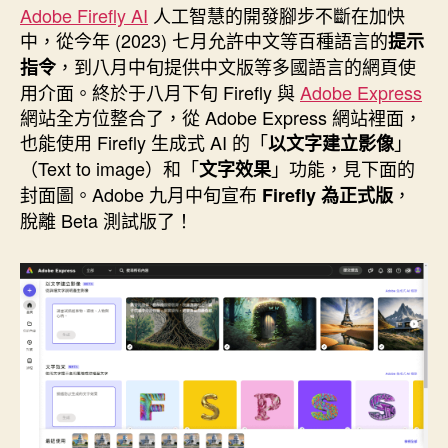
者
佈
Adobe Firefly AI
人工智慧的開發腳步不斷在加快
日
中，從今年 (2023) 七月允許中文等百種語言的
提示
期
，到八月中旬提供中文版等多國語言的網頁使
指令
用介面。終於于八月下旬 Firefly 與
Adobe Express
網站全方位整合了，從 Adobe Express 網站裡面，
也能使用 Firefly 生成式 AI 的「
」
以文字建立影像
（Text to image）和「
」功能，見下面的
文字效果
封面圖。Adobe 九月中旬宣布
，
Firefly 為正式版
脫離 Beta 測試版了！