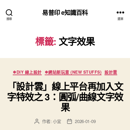
易普印 e知識百科
搜尋
選單
標籤:
文字效果
分
❄DIY 線上設計
❄網站新玩意 (NEW STUFFS)
設計雲
類
「設計雲」線上平台再加入文
字特效之 3：圓弧/曲線文字效
果
作者:
小宜
2026-01-09
文
文
章
章