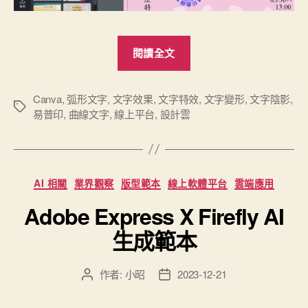
“「設
閱讀全文
計
雲」
線
Canva
,
弧形文字
,
文字效果
,
文字特效
,
文字變形
,
文字陰影
,
標
易普印
,
曲線文字
,
線上平台
,
設計雲
上
籤
平
台
再
分
AI 相關
業界觀察
版型範本
線上軟體平台
雲端應用
加
類
Adobe Express X Firefly AI
入
文
生成範本
字
特
作者:
小昭
2023-12-21
文
文
效
章
章
之
作
發