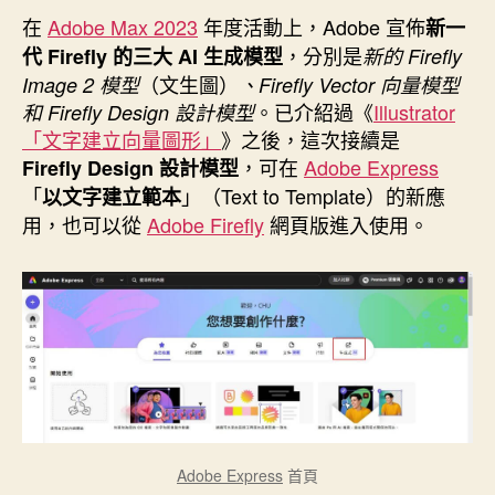
者
佈
3：
在
Adobe Max 2023
年度活動上，Adobe 宣佈
新一
日
圓
，分別是
代 Firefly 的三大 AI 生成模型
新的 Firefly
期
弧/
（文生圖）
Image 2 模型
、Firefly Vector 向量模型
。已介紹過《
Illustrator
曲
和 Firefly Design 設計模型
「文字建立向量圖形」
》之後，這次接續是
線
，可在
Adobe Express
Firefly Design 設計模型
文
「
」（Text to Template）的新應
以文字建立範本
字
用，也可以從
Adobe Firefly
網頁版進入使用。
效
果”
Adobe Express
首頁