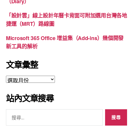
（Diary）
「設計雲」線上設計年曆卡背面可附加選用台灣各地
捷運（MRT）路線圖
Microsoft 365 Office 增益集（Add-ins）幾個開發
新工具的解析
文章彙整
文
章
彙
站內文章搜尋
整
搜
尋
關