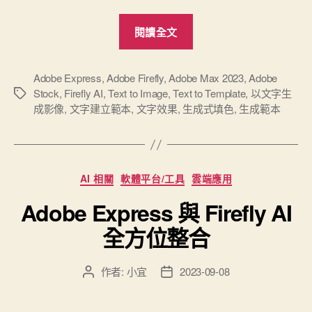
“Adobe
閱讀全文
Express
X
Firefly
Adobe Express
,
Adobe Firefly
,
Adobe Max 2023
,
Adobe
Stock
,
Firefly AI
,
Text to Image
,
Text to Template
,
以文字生
標
AI
成影像
,
文字建立範本
,
文字效果
,
生成式填色
,
生成範本
籤
生
成
範
本”
分
AI 相關
軟體平台/工具
雲端應用
類
Adobe Express 與 Firefly AI
全方位整合
作者:
小宜
2023-09-08
文
文
章
章
作
發