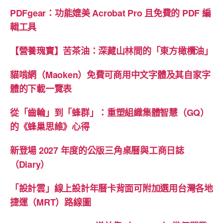
PDFgear：功能媲美 Acrobat Pro 且免費的 PDF 編
熊
輯工具
貓
體、
【營養瑰寶】苦茶油：深藏山林間的「東方橄欖油」
字
嶼
貓啃網（Maoken）免費可商用中文字體及其自家字
雲
體的下載一覽表
遊
手
從「齒輪」到「蜂群」：重塑組織集體智慧（GQ）
書、
的《蜂巢思維》心得
中
規
新登場 2027 年度的公版三角桌曆與工商日誌
中
（Diary）
矩
「設計雲」線上設計年曆卡背面可附加選用台灣各地
體、
清
捷運（MRT）路線圖
松