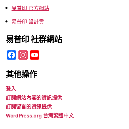
易普印 官方網站
易普印 設計雲
易普印 社群網站
F
In
Y
a
st
o
c
a
u
其他操作
e
gr
T
登入
b
a
u
訂閱網站內容的資訊提供
o
m
b
訂閱留言的資訊提供
o
e
WordPress.org 台灣繁體中文
k