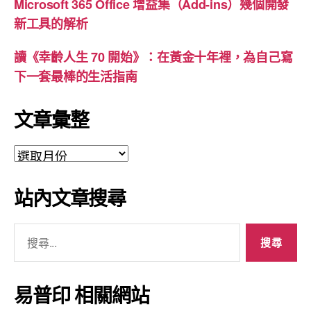
Microsoft 365 Office 增益集（Add-ins）幾個開發
手
新工具的解析
寫
體
讀《幸齡人生 70 開始》：在黃金十年裡，為自己寫
9”
下一套最棒的生活指南
文章彙整
文
章
彙
站內文章搜尋
整
搜
尋
關
鍵
易普印 相關網站
字: