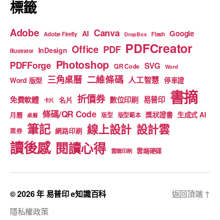
標籤
Adobe
Canva
Google
AI
Adobe Firefly
Flash
DropBox
PDFCreator
Office
PDF
InDesign
Illustrator
Photoshop
PDFForge
SVG
QR Code
Word
二維條碼
三角桌曆
人工智慧
Word 版型
停車證
書摘
折價券
免費軟體
數位印刷
易普印
名片
卡片
條碼/QR Code
獎狀證書
生成式 AI
月曆
版型
版型範本
桌曆
筆記
線上設計
設計雲
網路印刷
票券
讀後感
閱讀心得
雲端硬碟
雲端印刷
© 2026 年
易普印 e知識百科
返回頂端
↑
隱私權政策