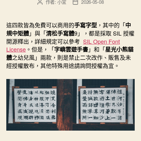
作者:
小宜
2026-05-08
文
文
章
章
作
發
者
佈
這四款皆為免費可以商用的
，其中的「
手寫字型
中
日
」與「
9」，都是採取 SIL 授權
規中矩體
清松手寫體
期
開源釋出，詳細規定可以參考
SIL Open Font
License
。但是，「
」和「
字嶼雲遊手書
星光小熊貓
之幼兒風」兩款，則是禁止二次改作、販售及未
體
經授權散布，其他特殊用途請詢問授權為宜。