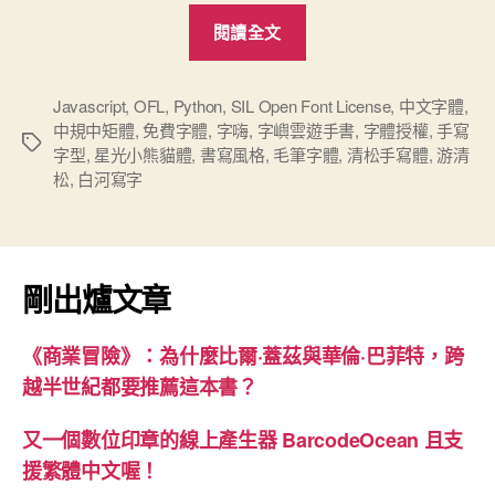
“四
閱讀全文
款
免
費
Javascript
,
OFL
,
Python
,
SIL Open Font License
,
中文字體
,
中規中矩體
,
免費字體
,
字嗨
,
字嶼雲遊手書
,
字體授權
,
手寫
可
標
字型
,
星光小熊貓體
,
書寫風格
,
毛筆字體
,
清松手寫體
,
游清
商
籤
松
,
白河寫字
用
的
中
文
剛出爐文章
手
寫
《商業冒險》：為什麼比爾·蓋茲與華倫·巴菲特，跨
字
越半世紀都要推薦這本書？
型：
星
又一個數位印章的線上產生器 BarcodeOcean 且支
光
援繁體中文喔！
小