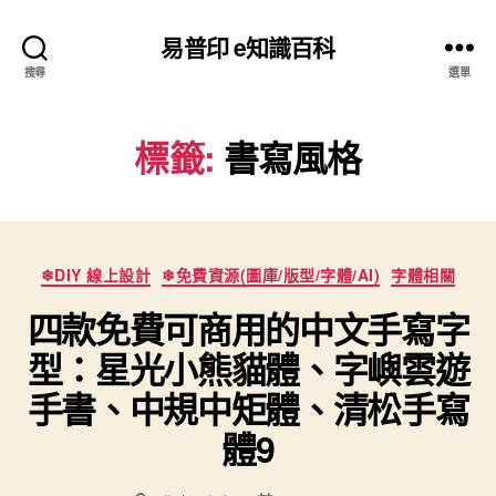
易普印 e知識百科
搜尋
選單
標籤:
書寫風格
分
❄DIY 線上設計
❄免費資源(圖庫/版型/字體/AI)
字體相關
類
四款免費可商用的中文手寫字
型：星光小熊貓體、字嶼雲遊
手書、中規中矩體、清松手寫
體9