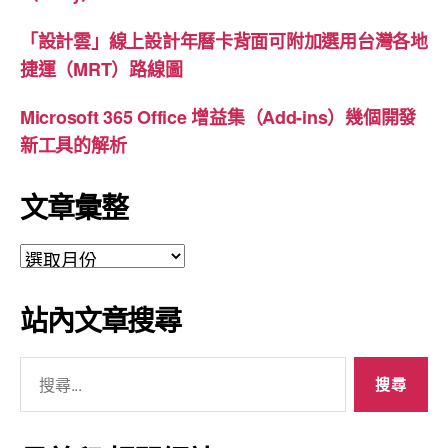
「設計雲」線上設計年曆卡背面可附加選用台灣各地
捷運（MRT）路線圖
Microsoft 365 Office 增益集（Add-ins）幾個開發
新工具的解析
文章彙整
文
章
彙
站內文章搜尋
整
搜
尋
關
鍵