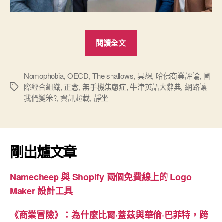
“《網
閱讀全文
路
讓
我
Nomophobia
,
OECD
,
The shallows
,
冥想
,
哈佛商業評論
,
國
際經合組織
,
正念
,
無手機焦慮症
,
牛津英語大辭典
,
網路讓
標
們
我們變笨?
,
資訊超載
,
靜坐
籤
變
笨？》
數
位
剛出爐文章
科
技
Namecheep 與 Shopify 兩個免費線上的 Logo
正
Maker 設計工具
在
改
《商業冒險》：為什麼比爾·蓋茲與華倫·巴菲特，跨