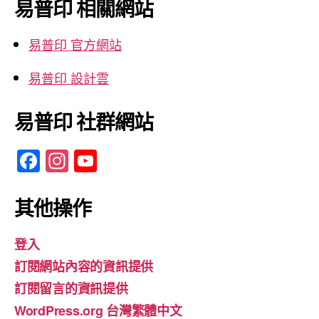
易普印 相關網站
字:
易普印 官方網站
易普印 設計雲
易普印 社群網站
F
In
Y
a
st
o
c
a
u
其他操作
e
gr
T
登入
b
a
u
訂閱網站內容的資訊提供
o
m
b
訂閱留言的資訊提供
o
e
WordPress.org 台灣繁體中文