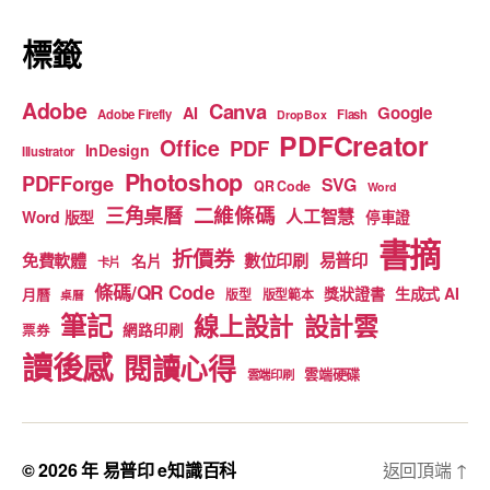
k
標籤
Adobe
Canva
Google
AI
Adobe Firefly
Flash
DropBox
PDFCreator
Office
PDF
InDesign
Illustrator
Photoshop
PDFForge
SVG
QR Code
Word
二維條碼
三角桌曆
人工智慧
Word 版型
停車證
書摘
折價券
免費軟體
數位印刷
易普印
名片
卡片
條碼/QR Code
獎狀證書
生成式 AI
月曆
版型
版型範本
桌曆
筆記
線上設計
設計雲
網路印刷
票券
讀後感
閱讀心得
雲端硬碟
雲端印刷
© 2026 年
易普印 e知識百科
返回頂端
↑