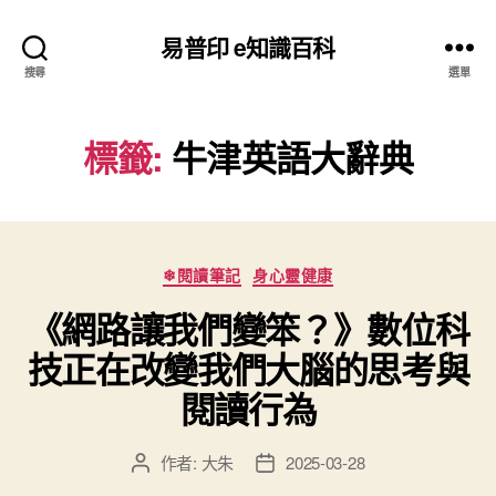
易普印 e知識百科
搜尋
選單
標籤:
牛津英語大辭典
分
❄閱讀筆記
身心靈健康
類
《網路讓我們變笨？》數位科
技正在改變我們大腦的思考與
閱讀行為
作者:
大朱
2025-03-28
文
文
章
章