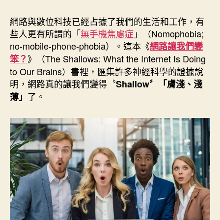
作
發
者
佈
網路與數位科技已經占據了我們的生活和工作，有
日
些人更有所謂的「
無手機焦慮症
」（Nomophobia;
期
no-mobile-phone-phobia）。這本《
網路讓我們變
》（The Shallows: What the Internet Is Doing
笨？
to Our Brains）書裡，匯集許多神經科學的證據說
明，網路真的讓我們變得〝
Shallow〞「膚淺、淺
了。
薄」