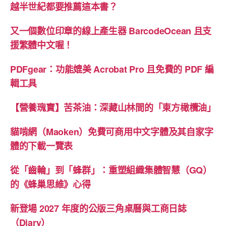
變
越半世紀都要推薦這本書？
我
們
又一個數位印章的線上產生器 BarcodeOcean 且支
大
援繁體中文喔！
腦
PDFgear：功能媲美 Acrobat Pro 且免費的 PDF 編
的
輯工具
思
考
【營養瑰寶】苦茶油：深藏山林間的「東方橄欖油」
與
閱
貓啃網（Maoken）免費可商用中文字體及其自家字
讀
體的下載一覽表
行
為”
從「齒輪」到「蜂群」：重塑組織集體智慧（GQ）
的《蜂巢思維》心得
新登場 2027 年度的公版三角桌曆與工商日誌
（Diary）