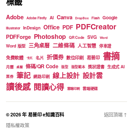
標籤
Adobe
Canva
Google
AI
Adobe Firefly
Flash
DropBox
PDFCreator
Office
PDF
InDesign
Illustrator
Photoshop
PDFForge
SVG
QR Code
Word
二維條碼
三角桌曆
人工智慧
Word 版型
停車證
書摘
折價券
免費軟體
數位印刷
易普印
名片
卡片
條碼/QR Code
獎狀證書
生成式 AI
月曆
版型
版型範本
桌曆
筆記
線上設計
設計雲
網路印刷
票券
讀後感
閱讀心得
雲端硬碟
雲端印刷
© 2026 年
易普印 e知識百科
返回頂端
↑
隱私權政策