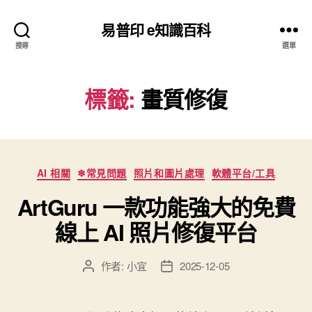
易普印 e知識百科
搜尋
選單
標籤:
畫質修復
分
AI 相關
❄常見問題
照片和圖片處理
軟體平台/工具
類
ArtGuru 一款功能強大的免費
線上 AI 照片修復平台
作者:
小宜
2025-12-05
文
文
章
章
作
發