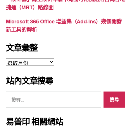
捷運（MRT）路線圖
Microsoft 365 Office 增益集（Add-ins）幾個開發
新工具的解析
文章彙整
文
章
彙
站內文章搜尋
整
搜
尋
關
鍵
易普印 相關網站
字: