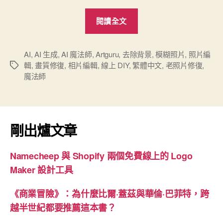
“ArtGuru
閱讀全文
一
款
功
AI
,
AI 生成
,
AI 魔法師
,
Artguru
,
去除背景
,
模糊照片
,
照片編
輯
,
畫質修復
,
相片編輯
,
線上 DIY
,
繁體中文
,
老照片修復
,
標
能
魔法師
籤
強
大
的
免
剛出爐文章
費
線
Namecheep 與 Shopify 兩個免費線上的 Logo
上
Maker 設計工具
AI
照
《商業冒險》：為什麼比爾·蓋茲與華倫·巴菲特，跨
片
越半世紀都要推薦這本書？
修