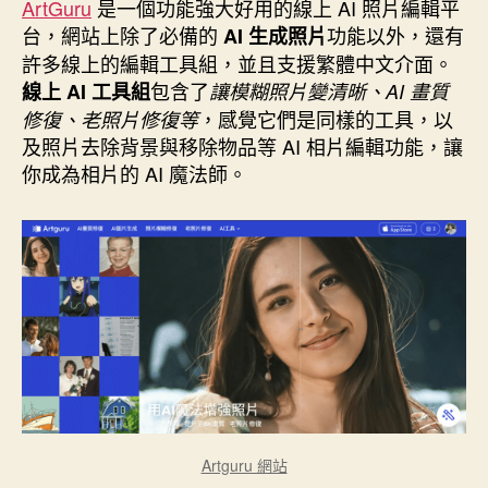
者
佈
ArtGuru
是一個功能強大好用的線上 AI 照片編輯平
日
台，網站上除了必備的
功能以外，還有
AI 生成照片
期
許多線上的編輯工具組，並且支援繁體中文介面。
包含了
線上 AI 工具組
讓模糊照片變清晰、AI 畫質
，感覺它們是同樣的工具，以
修復、老照片修復等
及照片去除背景與移除物品等 AI 相片編輯功能，讓
你成為相片的 AI 魔法師。
Artguru 網站