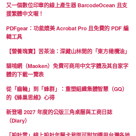
復
又一個數位印章的線上產生器 BarcodeOcean 且支
平
援繁體中文喔！
台”
PDFgear：功能媲美 Acrobat Pro 且免費的 PDF 編
輯工具
【營養瑰寶】苦茶油：深藏山林間的「東方橄欖油」
貓啃網（Maoken）免費可商用中文字體及其自家字
體的下載一覽表
從「齒輪」到「蜂群」：重塑組織集體智慧（GQ）
的《蜂巢思維》心得
新登場 2027 年度的公版三角桌曆與工商日誌
（Diary）
「設計雲」線上設計年曆卡背面可附加選用台灣各地