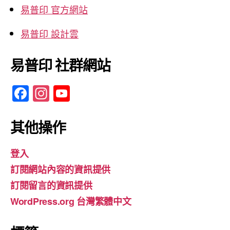
易普印 官方網站
易普印 設計雲
易普印 社群網站
F
In
Y
a
st
o
c
a
u
其他操作
e
gr
T
登入
b
a
u
訂閱網站內容的資訊提供
o
m
b
訂閱留言的資訊提供
o
e
WordPress.org 台灣繁體中文
k