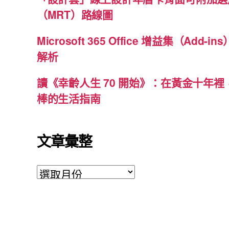
（MRT）路線圖
Microsoft 365 Office 增益集（Ad
解析
讀《幸齡人生 70 開始》：在黃金十年
棒的生活指南
文章彙整
文
章
彙
整