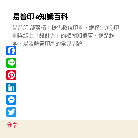
易普印 e知識百科
易普印 部落格，提供數位印刷、網路(雲端)印
刷與線上「設計雲」的相關知識庫、網路趨
勢，以及解答印刷的常見問題
F
a
L
c
i
P
e
n
i
L
b
e
n
i
o
M
t
n
o
e
T
e
分享
k
k
s
w
r
e