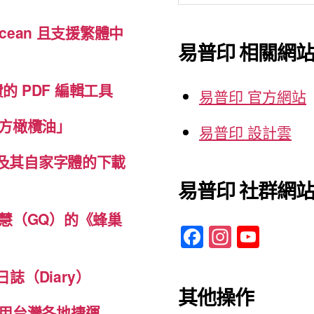
關
cean 且支援繁體中
鍵
易普印 相關網
字:
免費的 PDF 編輯工具
易普印 官方網站
方橄欖油」
易普印 設計雲
體及其自家字體的下載
易普印 社群網
慧（GQ）的《蜂巢
F
In
Y
a
st
o
c
a
u
誌（Diary）
其他操作
e
gr
T
用台灣各地捷運