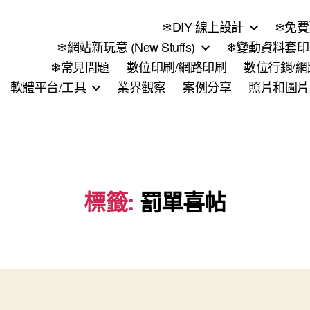
❄DIY 線上設計
❄免費
❄網站新玩意 (New Stuffs)
❄變動資料套印 (
❄常見問題
數位印刷/網路印刷
數位行銷/
軟體平台/工具
業界觀察
案例分享
照片和圖片
標籤:
罰單喜帖