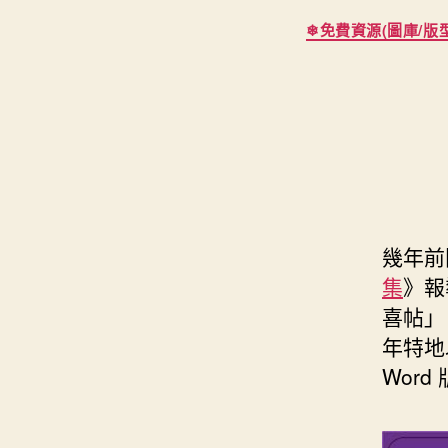
s
i
e
d
❄免費資源(圖庫/版型/
e
t
s
I
n
t
t
n
g
e
e
r
r
幾年前
集
》報
喜帖」
年特地
Wor