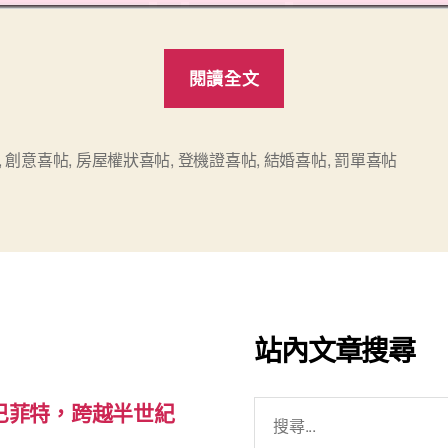
“Kuso
閱讀全文
創
意
喜
,
創意喜帖
,
房屋權狀喜帖
,
登機證喜帖
,
結婚喜帖
,
罰單喜帖
帖
大
蒐
集”
站內文章搜尋
搜
巴菲特，跨越半世紀
尋