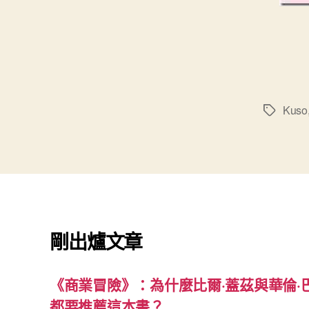
Kuso
標
籤
剛出爐文章
《商業冒險》：為什麼比爾·蓋茲與華倫·
都要推薦這本書？