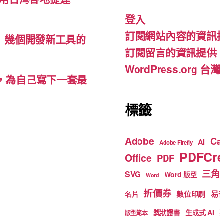
b
a
u
登入
o
m
b
訂閱網站內容的資訊
o
e
d-ins）幾個開發新工具的
訂閱留言的資訊提供
k
WordPress.org
裡，為自己寫下一套最
標籤
Adobe
C
AI
Adobe Firefly
PDFCre
Office
PDF
三角
SVG
Word 版型
Word
折價券
數位印刷
易
名片
獎狀證書
生成式 AI
版型範本