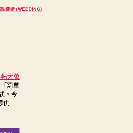
婚/結婚 (WEDDING)
意喜帖大蒐
是「罰單
形式。今
提供