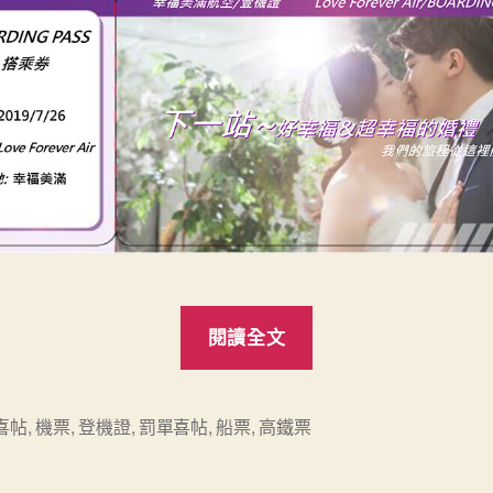
“新
閱讀全文
產
品：
創
喜帖
,
機票
,
登機證
,
罰單喜帖
,
船票
,
高鐵票
意
喜