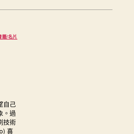
書籤/名片
望自己
象。過
刷技術
) 喜