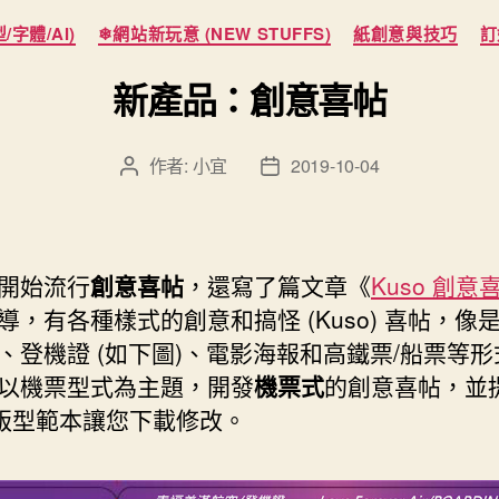
分
字體/AI)
❄網站新玩意 (NEW STUFFS)
紙創意與技巧
訂
類
新產品：創意喜帖
作者:
小宜
2019-10-04
文
文
章
章
作
發
者
佈
日
開始流行
創意喜帖
，還寫了篇文章《
Kuso 創
期
導，有各種樣式的創意和搞怪 (Kuso) 喜帖，像
、登機證 (如下圖)、電影海報和高鐵票/船票等
以機票型式為主題，開發
機票式
的創意喜帖，並
d 版型範本讓您下載修改。