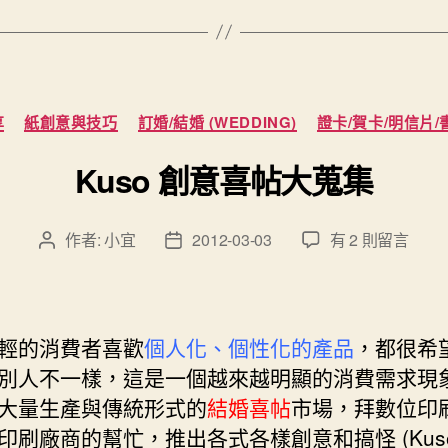
帖”
分
享
紙創意與技巧
訂婚/結婚 (WEDDING)
證卡/賀卡/明信片/
類
Kuso 創意喜帖大蒐集
在
作者:
小宜
2012-03-03
有 2 則留言
文
文
〈Kuso
章
章
創
作
發
意
者
佈
喜
日
輕的消費者喜歡
個人化、個性化的產品
，都很希
帖
期
別人不一樣，這是一個越來越明顯的消費需求現
大
大量生產與傳統形式的
結婚喜帖
市場，拜數位印
蒐
集〉
印刷廠商的幫忙，推出各式各樣創意和搞怪 (Kuso