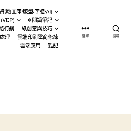
資源(圖庫/版型/字體/AI)
VDP)
❄閱讀筆記
網路行銷
紙創意與技巧
處理
雲端印刷電商修練
選單
搜尋
雲端應用
雜記