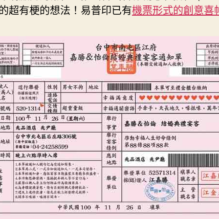
中
的超有梗的想法！易普印已有
機票形式的創意喜