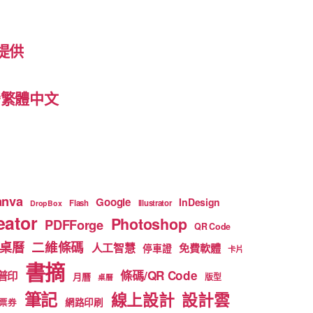
提供
 台灣繁體中文
anva
Google
InDesign
Flash
Illustrator
DropBox
ator
Photoshop
PDFForge
QR Code
二維條碼
桌曆
人工智慧
免費軟體
停車證
卡片
書摘
條碼/QR Code
普印
月曆
版型
桌曆
筆記
線上設計
設計雲
網路印刷
票券