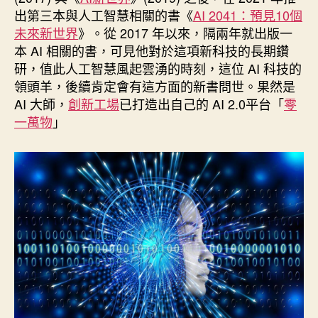
期
出第三本與人工智慧相關的書《
AI 2041：預見10個
未來新世界
》。從 2017 年以來，隔兩年就出版一
本 AI 相關的書，可見他對於這項新科技的長期鑽
研，值此人工智慧風起雲湧的時刻，這位 AI 科技的
領頭羊，後續肯定會有這方面的新書問世。果然是
AI 大師，
創新工場
已打造出自己的 AI 2.0平台「
零
一萬物
」