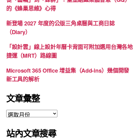
的《蜂巢思維》心得
新登場 2027 年度的公版三角桌曆與工商日誌
（Diary）
「設計雲」線上設計年曆卡背面可附加選用台灣各地
捷運（MRT）路線圖
Microsoft 365 Office 增益集（Add-ins）幾個開發
新工具的解析
文章彙整
文
章
彙
站內文章搜尋
整