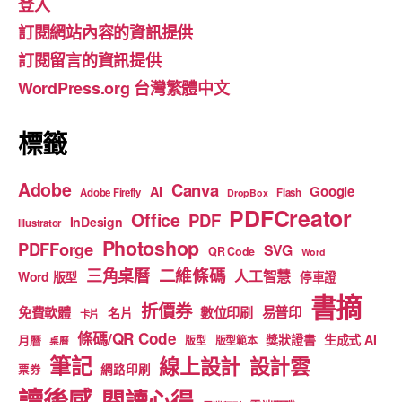
登入
b
a
u
訂閱網站內容的資訊提供
o
m
b
訂閱留言的資訊提供
o
e
WordPress.org 台灣繁體中文
k
標籤
Adobe
Canva
Google
AI
Adobe Firefly
Flash
DropBox
PDFCreator
Office
PDF
InDesign
Illustrator
Photoshop
PDFForge
SVG
QR Code
Word
二維條碼
三角桌曆
人工智慧
Word 版型
停車證
書摘
折價券
免費軟體
數位印刷
易普印
名片
卡片
條碼/QR Code
獎狀證書
生成式 AI
月曆
版型
版型範本
桌曆
筆記
線上設計
設計雲
網路印刷
票券
讀後感
閱讀心得