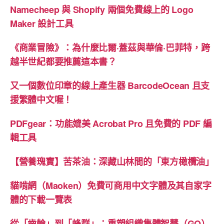
Namecheep 與 Shopify 兩個免費線上的 Logo
Maker 設計工具
《商業冒險》：為什麼比爾·蓋茲與華倫·巴菲特，跨
越半世紀都要推薦這本書？
又一個數位印章的線上產生器 BarcodeOcean 且支
援繁體中文喔！
PDFgear：功能媲美 Acrobat Pro 且免費的 PDF 編
輯工具
【營養瑰寶】苦茶油：深藏山林間的「東方橄欖油」
貓啃網（Maoken）免費可商用中文字體及其自家字
體的下載一覽表
從「齒輪」到「蜂群」：重塑組織集體智慧（GQ）