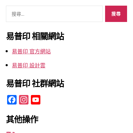
搜
尋
關
鍵
易普印 相關網站
字:
易普印 官方網站
易普印 設計雲
易普印 社群網站
F
In
Y
a
st
o
c
a
u
其他操作
e
gr
T