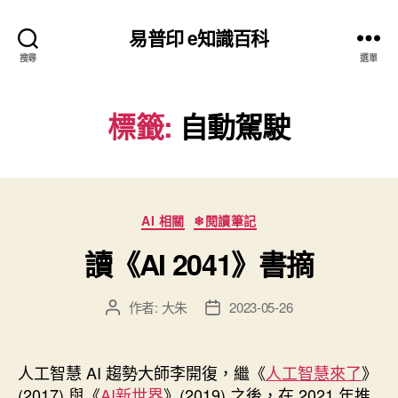
易普印 e知識百科
搜尋
選單
標籤:
自動駕駛
分
AI 相關
❄閱讀筆記
類
讀《AI 2041》書摘
作者:
大朱
2023-05-26
文
文
章
章
作
發
者
佈
人工智慧 AI 趨勢大師李開復，繼《
人工智慧來了
》
日
(2017) 與《
AI新世界
》(2019) 之後，在 2021 年推