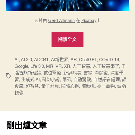
圖片由
Gerd Altmann
在
Pixabay
上
“讀
閱讀全文
《AI
2041》
書
AI
,
AI 2.0
,
AI 2041
,
AI新世界
,
AR
,
ChatGPT
,
COVID-19
,
Google
,
Life 3.0
,
MR
,
VR
,
XR
,
人工智慧
,
人工智慧來了
,
千
摘”
腦智能新理論
,
數位醫療
,
新冠病毒
,
書摘
,
李開復
,
深度學
標
習
,
生成式 AI
,
科幻小說
,
筆記
,
自動駕駛
,
自然語言處理
,
讀
籤
後感
,
超智慧
,
量子計算
,
閱讀心得
,
陳楸帆
,
零一萬物
,
電腦
視覺
剛出爐文章