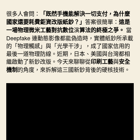
作
發
者
佈
很多人會問：
「既然手機能解決一切支付，為什麼
日
答案很簡單：
國家還要耗費鉅資改版紙鈔？」
這是
期
演
當
一場物理微米工藝對抗數位
算法的終極之爭。
Deepfake 連動態影像都能偽造時，實體紙鈔所承載
的「物理觸感」與「光學干涉」，成了國家信用的
最後一道物理防線。近期，日本、美國與台灣都相
繼啟動了新鈔改版。今天來聊聊從
與
印刷工藝
安全
的角度，來拆解這三國新鈔背後的硬核技術。
機制