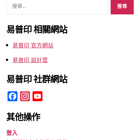
搜
尋
關
鍵
易普印 相關網站
字:
易普印 官方網站
易普印 設計雲
易普印 社群網站
F
In
Y
a
st
o
c
a
u
其他操作
e
gr
T
登入
b
a
u