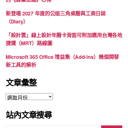
新登場 2027 年度的公版三角桌曆與工商日誌
（Diary）
「設計雲」線上設計年曆卡背面可附加選用台灣各地
捷運（MRT）路線圖
Microsoft 365 Office 增益集（Add-ins）幾個開發
新工具的解析
文章彙整
文
章
彙
站內文章搜尋
整