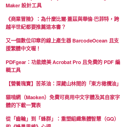
Maker 設計工具
美
國
《商業冒險》：為什麼比爾·蓋茲與華倫·巴菲特，跨
與
越半世紀都要推薦這本書？
台
灣
又一個數位印章的線上產生器 BarcodeOcean 且支
新
援繁體中文喔！
鈔
的
PDFgear：功能媲美 Acrobat Pro 且免費的 PDF 編
印
輯工具
刷
黑
【營養瑰寶】苦茶油：深藏山林間的「東方橄欖油」
科
貓啃網（Maoken）免費可商用中文字體及其自家字
技”
體的下載一覽表
從「齒輪」到「蜂群」：重塑組織集體智慧（GQ）
的《蜂巢思維》心得