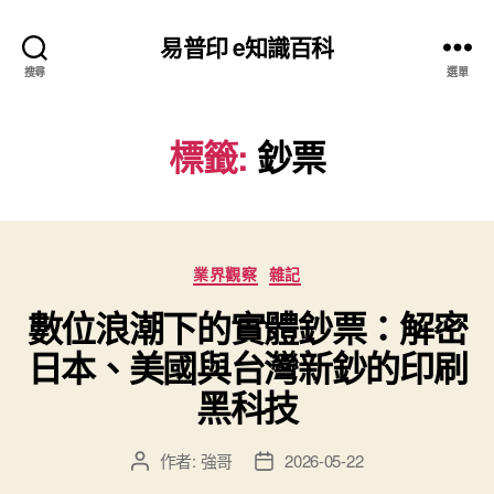
易普印 e知識百科
搜尋
選單
標籤:
鈔票
分
業界觀察
雜記
類
數位浪潮下的實體鈔票：解密
日本、美國與台灣新鈔的印刷
黑科技
作者:
強哥
2026-05-22
文
文
章
章