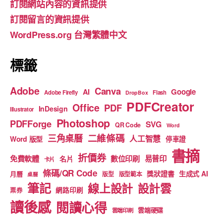
訂閱網站內容的資訊提供
o
m
b
訂閱留言的資訊提供
o
e
WordPress.org 台灣繁體中文
k
標籤
Adobe
Canva
Google
AI
Adobe Firefly
Flash
DropBox
PDFCreator
Office
PDF
InDesign
Illustrator
Photoshop
PDFForge
SVG
QR Code
Word
二維條碼
三角桌曆
人工智慧
Word 版型
停車證
書摘
折價券
免費軟體
數位印刷
易普印
名片
卡片
條碼/QR Code
獎狀證書
生成式 AI
月曆
版型
版型範本
桌曆
筆記
線上設計
設計雲
網路印刷
票券
讀後感
閱讀心得
雲端硬碟
雲端印刷