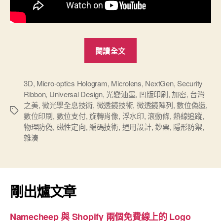
“數
閱讀全文
位
浪
潮
3D
,
Micro-optics Hologram
,
Microlens
,
NextGen
,
Security
Ribbon
,
Universal Design
,
光變油墨
,
凹版印刷
,
加密
,
台灣
下
之美
,
微光學全息技術
,
微透鏡技術
,
微透鏡陣列
,
數位偽造
,
的
標
數位印刷
,
數位支付
,
旋轉肖像
,
浮水印
,
滾動條
,
熱線追蹤
,
籤
實
物理防偽
,
磁性定向
,
編碼技術
,
通用設計
,
鈔票
,
隱形防禦
,
體
雜湊
鈔
票：
解
剛出爐文章
密
日
Namecheep 與 Shopify 兩個免費線上的 Logo
本、