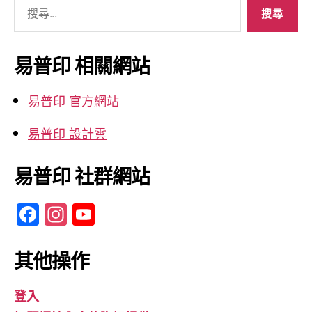
搜
尋
關
鍵
易普印 相關網站
字:
易普印 官方網站
易普印 設計雲
易普印 社群網站
F
In
Y
a
st
o
c
a
u
其他操作
e
gr
T
登入
b
a
u