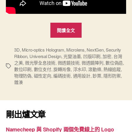
“數
閱讀全文
位
浪
潮
3D
,
Micro-optics Hologram
,
Microlens
,
NextGen
,
Security
Ribbon
,
Universal Design
,
光變油墨
,
凹版印刷
,
加密
,
台灣
下
之美
,
微光學全息技術
,
微透鏡技術
,
微透鏡陣列
,
數位偽造
,
的
標
數位印刷
,
數位支付
,
旋轉肖像
,
浮水印
,
滾動條
,
熱線追蹤
,
籤
實
物理防偽
,
磁性定向
,
編碼技術
,
通用設計
,
鈔票
,
隱形防禦
,
體
雜湊
鈔
票：
解
剛出爐文章
密
日
Namecheep 與 Shopify 兩個免費線上的 Logo
本、