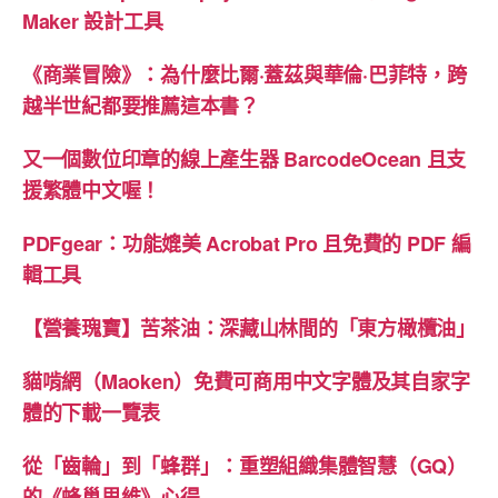
Maker 設計工具
美
國
《商業冒險》：為什麼比爾·蓋茲與華倫·巴菲特，跨
與
越半世紀都要推薦這本書？
台
灣
又一個數位印章的線上產生器 BarcodeOcean 且支
新
援繁體中文喔！
鈔
的
PDFgear：功能媲美 Acrobat Pro 且免費的 PDF 編
印
輯工具
刷
黑
【營養瑰寶】苦茶油：深藏山林間的「東方橄欖油」
科
貓啃網（Maoken）免費可商用中文字體及其自家字
技”
體的下載一覽表
從「齒輪」到「蜂群」：重塑組織集體智慧（GQ）
的《蜂巢思維》心得