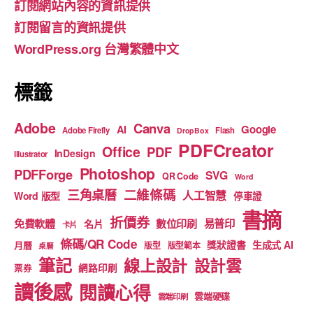
訂閱網站內容的資訊提供
o
m
b
訂閱留言的資訊提供
o
e
WordPress.org 台灣繁體中文
k
標籤
Adobe
Canva
Google
AI
Adobe Firefly
Flash
DropBox
PDFCreator
Office
PDF
InDesign
Illustrator
Photoshop
PDFForge
SVG
QR Code
Word
二維條碼
三角桌曆
人工智慧
Word 版型
停車證
書摘
折價券
免費軟體
數位印刷
易普印
名片
卡片
條碼/QR Code
獎狀證書
生成式 AI
月曆
版型
版型範本
桌曆
筆記
線上設計
設計雲
網路印刷
票券
讀後感
閱讀心得
雲端硬碟
雲端印刷