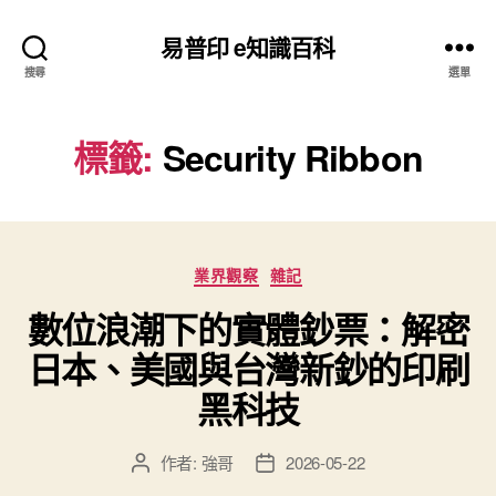
易普印 e知識百科
搜尋
選單
標籤:
Security Ribbon
分
業界觀察
雜記
類
數位浪潮下的實體鈔票：解密
日本、美國與台灣新鈔的印刷
黑科技
作者:
強哥
2026-05-22
文
文
章
章