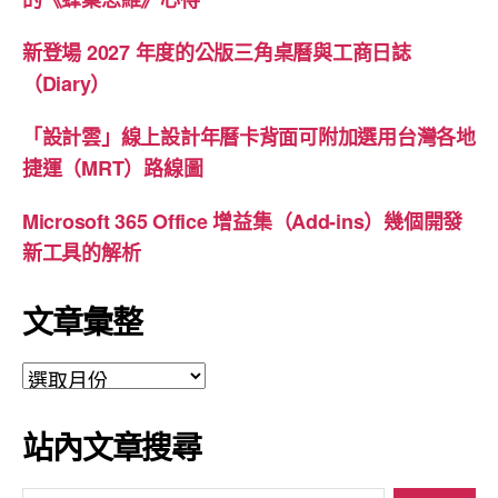
新登場 2027 年度的公版三角桌曆與工商日誌
（Diary）
「設計雲」線上設計年曆卡背面可附加選用台灣各地
捷運（MRT）路線圖
Microsoft 365 Office 增益集（Add-ins）幾個開發
新工具的解析
文章彙整
文
章
彙
站內文章搜尋
整