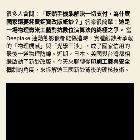
作
發
者
佈
很多人會問：
「既然手機能解決一切支付，為什麼
日
答案很簡單：
國家還要耗費鉅資改版紙鈔？」
這是
期
演
當
一場物理微米工藝對抗數位
算法的終極之爭。
Deepfake 連動態影像都能偽造時，實體紙鈔所承載
的「物理觸感」與「光學干涉」，成了國家信用的
最後一道物理防線。近期，日本、美國與台灣都相
繼啟動了新鈔改版。今天來聊聊從
與
印刷工藝
安全
的角度，來拆解這三國新鈔背後的硬核技術。
機制