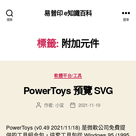
易普印 e知識百科
搜尋
選單
標籤:
附加元件
分
軟體平台/工具
類
PowerToys 預覽 SVG
作者:
小宜
2021-11-19
文
文
章
章
作
發
者
佈
PowerToys (v0.49 2021/11/18) 是微軟公司免費提
日
供的工具組合包，這套工具包從 Windows 95 (1995