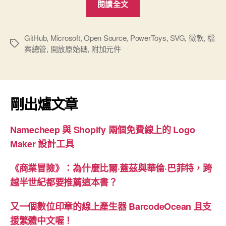
閱讀全文
預
覽
SVG”
GitHub
,
Microsoft
,
Open Source
,
PowerToys
,
SVG
,
微軟
,
檔
標
案總管
,
開放原始碼
,
附加元件
籤
剛出爐文章
Namecheep 與 Shopify 兩個免費線上的 Logo
Maker 設計工具
《商業冒險》：為什麼比爾·蓋茲與華倫·巴菲特，跨
越半世紀都要推薦這本書？
又一個數位印章的線上產生器 BarcodeOcean 且支
援繁體中文喔！