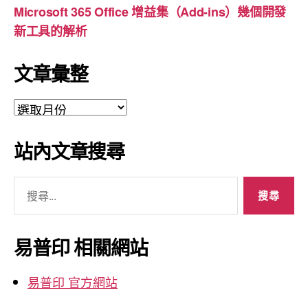
Microsoft 365 Office 增益集（Add-ins）幾個開發
新工具的解析
文章彙整
文
章
彙
站內文章搜尋
整
搜
尋
關
鍵
易普印 相關網站
字:
易普印 官方網站