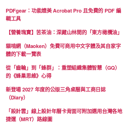
PDFgear：功能媲美 Acrobat Pro 且免費的 PDF 編
輯工具
【營養瑰寶】苦茶油：深藏山林間的「東方橄欖油」
貓啃網（Maoken）免費可商用中文字體及其自家字
體的下載一覽表
從「齒輪」到「蜂群」：重塑組織集體智慧（GQ）
的《蜂巢思維》心得
新登場 2027 年度的公版三角桌曆與工商日誌
（Diary）
「設計雲」線上設計年曆卡背面可附加選用台灣各地
捷運（MRT）路線圖