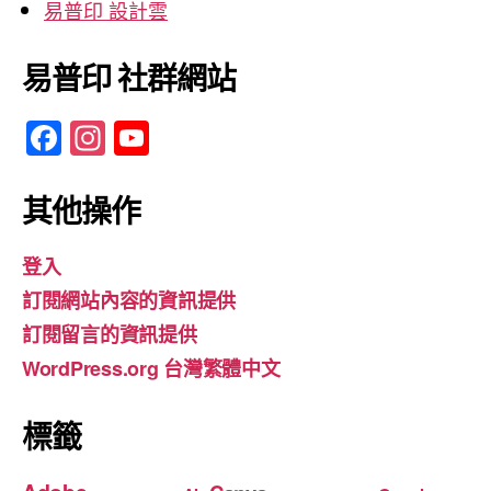
易普印 設計雲
易普印 社群網站
F
In
Y
a
st
o
c
a
u
其他操作
e
gr
T
登入
b
a
u
訂閱網站內容的資訊提供
o
m
b
訂閱留言的資訊提供
o
e
WordPress.org 台灣繁體中文
k
標籤