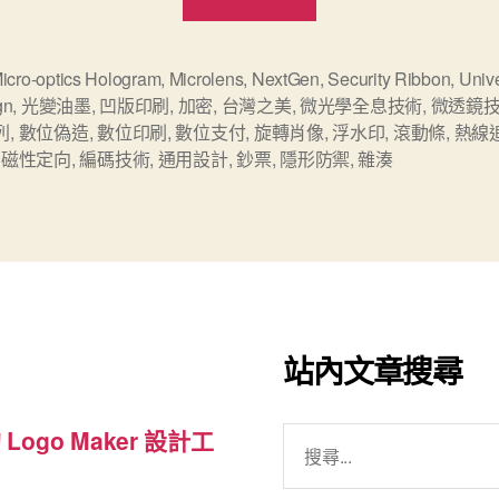
位
浪
潮
icro-optics Hologram
,
Microlens
,
NextGen
,
Security Ribbon
,
Univ
gn
,
光變油墨
,
凹版印刷
,
加密
,
台灣之美
,
微光學全息技術
,
微透鏡
下
列
,
數位偽造
,
數位印刷
,
數位支付
,
旋轉肖像
,
浮水印
,
滾動條
,
熱線
的
,
磁性定向
,
編碼技術
,
通用設計
,
鈔票
,
隱形防禦
,
雜湊
實
體
鈔
票：
解
密
站內文章搜尋
日
本、
搜
 Logo Maker 設計工
美
尋
國