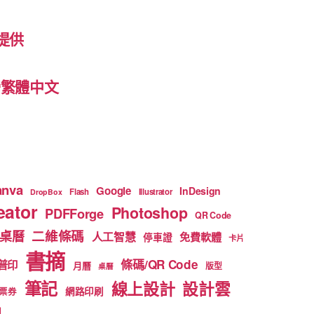
提供
 台灣繁體中文
anva
Google
InDesign
Flash
Illustrator
DropBox
ator
Photoshop
PDFForge
QR Code
二維條碼
桌曆
人工智慧
免費軟體
停車證
卡片
書摘
條碼/QR Code
普印
月曆
版型
桌曆
筆記
線上設計
設計雲
網路印刷
票券