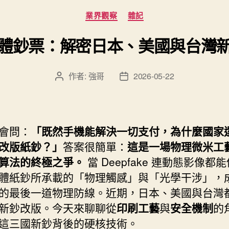
分
業界觀察
雜記
類
體鈔票：解密日本、美國與台灣
作者:
強哥
2026-05-22
文
文
章
章
作
發
者
佈
日
會問：
「既然手機能解決一切支付，為什麼國家
期
改版紙鈔？」
答案很簡單：
這是一場物理微米工
算法的終極之爭。
當 Deepfake 連動態影像都
體紙鈔所承載的「物理觸感」與「光學干涉」，
的最後一道物理防線。近期，日本、美國與台灣
新鈔改版。今天來聊聊從
印刷工藝
與
安全機制
的
這三國新鈔背後的硬核技術。