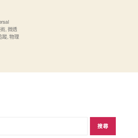
ersal
技術
,
微透
追蹤
,
物理