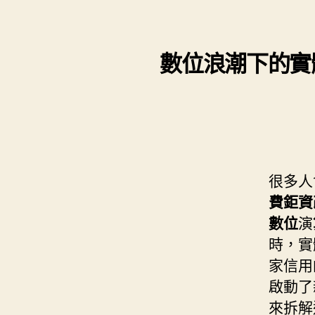
s
i
e
d
e
t
s
I
n
t
數位浪潮下的實
t
n
g
e
e
r
r
很多人
費鉅資
數位
演
時，實
家信用
啟動了
來拆解