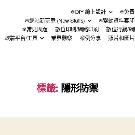
❄DIY 線上設計
❄免費
❄網站新玩意 (New Stuffs)
❄變動資料套印 (
❄常見問題
數位印刷/網路印刷
數位行銷/
軟體平台/工具
業界觀察
案例分享
照片和圖片
標籤:
隱形防禦