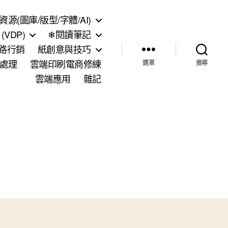
資源(圖庫/版型/字體/AI)
VDP)
❄閱讀筆記
網路行銷
紙創意與技巧
處理
雲端印刷電商修練
選單
搜尋
雲端應用
雜記