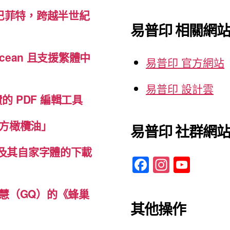
關
與
巴菲特，跨越半世紀
鍵
易普印 相關網
台
字:
灣
cean 且支援繁體中
新
易普印 官方網站
鈔
易普印 設計雲
的
免費的 PDF 編輯工具
印
刷
方橄欖油」
易普印 社群網
黑
體及其自家字體的下載
科
F
In
Y
技”
a
st
o
c
a
u
慧（GQ）的《蜂巢
其他操作
e
gr
T