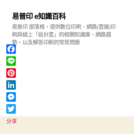
易普印 e知識百科
易普印 部落格，提供數位印刷、網路(雲端)印
刷與線上「設計雲」的相關知識庫、網路趨
勢，以及解答印刷的常見問題
F
a
L
c
i
P
e
n
i
L
b
e
n
i
o
M
t
n
o
e
T
e
分享
k
k
s
w
r
e