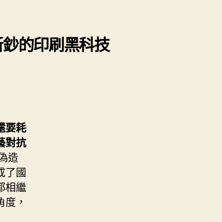
新鈔的印刷黑科技
還要耗
藝對抗
能偽造
成了國
都相繼
角度，