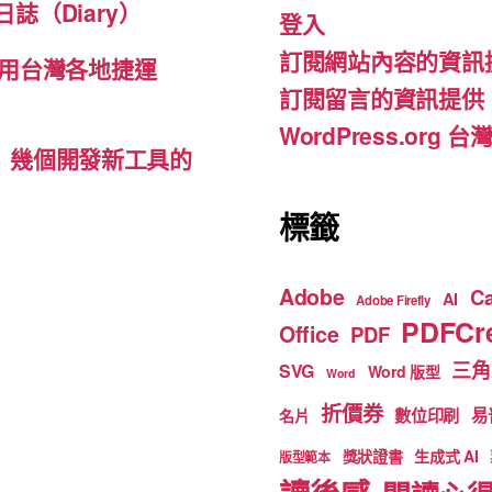
b
a
u
誌（Diary）
登入
o
m
b
訂閱網站內容的資訊
o
e
用台灣各地捷運
訂閱留言的資訊提供
k
WordPress.org
d-ins）幾個開發新工具的
標籤
Adobe
C
AI
Adobe Firefly
PDFCre
Office
PDF
三角
SVG
Word 版型
Word
折價券
數位印刷
易
名片
獎狀證書
生成式 AI
版型範本