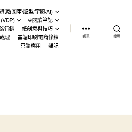
資源(圖庫/版型/字體/AI)
VDP)
❄閱讀筆記
網路行銷
紙創意與技巧
處理
雲端印刷電商修練
選單
搜尋
雲端應用
雜記