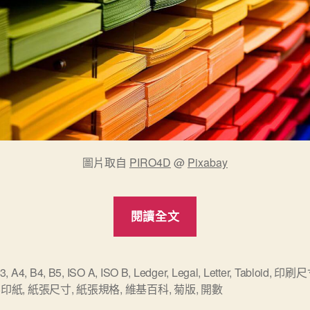
圖片取自
PIRO4D
@
Pixabay
“一
閱讀全文
次
說
分
3
,
A4
,
B4
,
B5
,
ISO A
,
ISO B
,
Ledger
,
Legal
,
Letter
,
Tabloid
,
印刷尺
影印紙
,
紙張尺寸
,
紙張規格
,
維基百科
,
菊版
,
開數
明，