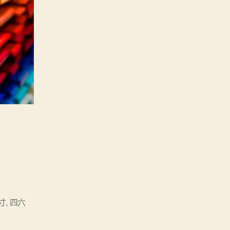
寸
,
四六