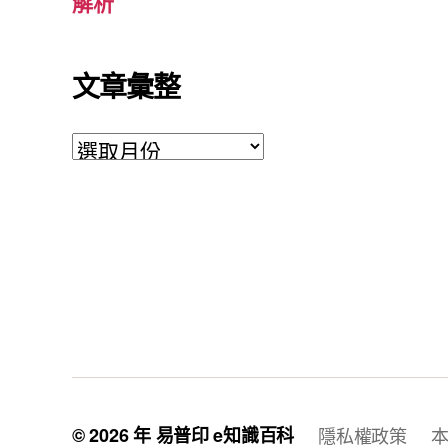
解析
文章彙整
文
章
彙
整
© 2026 年
易普印 e知識百科
隱私權政策
本