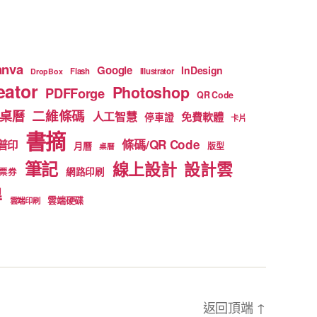
anva
Google
InDesign
Flash
Illustrator
DropBox
ator
Photoshop
PDFForge
QR Code
二維條碼
桌曆
人工智慧
免費軟體
停車證
卡片
書摘
條碼/QR Code
普印
月曆
版型
桌曆
筆記
線上設計
設計雲
網路印刷
票券
得
雲端硬碟
雲端印刷
返回頂端
↑