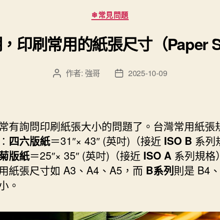
分
❄常見問題
類
印刷常用的紙張尺寸（Paper S
作者:
強哥
2025-10-09
文
文
章
章
作
發
者
佈
日
常有詢問印刷紙張大小的問題了。台灣常用紙張
期
：
四六版紙
＝31″× 43″ (英吋)（接近
ISO B
系列
菊版紙
＝25″× 35″ (英吋)（接近
ISO A
系列規格
用紙張尺寸如 A3、A4、A5，而
B系列
則是 B4、
小。