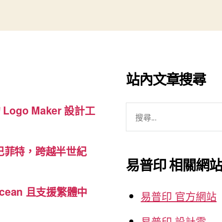
印
刷
常
用
的
站內文章搜尋
紙
張
搜
尺
 Logo Maker 設計工
尋
寸
關
（Paper
巴菲特，跨越半世紀
鍵
Sizes）
易普印 相關網
字:
規
格”
cean 且支援繁體中
易普印 官方網站
易普印 設計雲