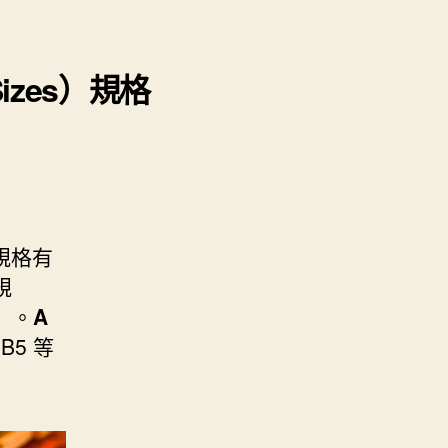
izes）規格
規格有
規
）。
A
B5 等