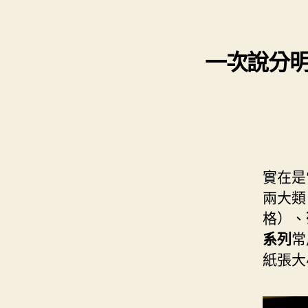
s
i
e
d
e
t
s
I
n
t
一次說分明，
t
n
g
e
e
r
r
實在是
兩大類
格）、
系列
常
紙張大