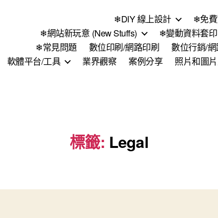
❄DIY 線上設計
❄免費
❄網站新玩意 (New Stuffs)
❄變動資料套印 (
❄常見問題
數位印刷/網路印刷
數位行銷/
軟體平台/工具
業界觀察
案例分享
照片和圖片
標籤:
Legal