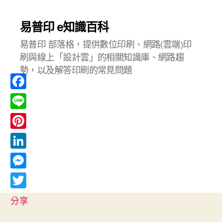
易普印 e知識百科
易普印 部落格，提供數位印刷、網路(雲端)印
刷與線上「設計雲」的相關知識庫、網路趨
勢，以及解答印刷的常見問題
F
a
L
c
i
P
e
n
i
L
b
e
n
i
o
M
t
n
o
e
T
e
分享
k
k
s
w
r
e