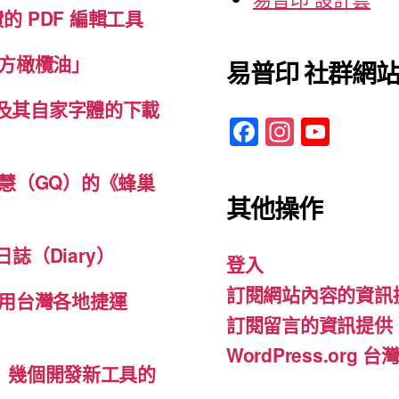
免費的 PDF 編輯工具
方橄欖油」
易普印 社群網
體及其自家字體的下載
F
In
Y
a
st
o
c
a
u
慧（GQ）的《蜂巢
其他操作
e
gr
T
b
a
u
誌（Diary）
登入
o
m
b
訂閱網站內容的資訊
o
e
用台灣各地捷運
訂閱留言的資訊提供
k
WordPress.org
d-ins）幾個開發新工具的